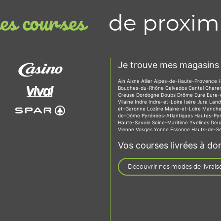
de proxim
s courses
Je trouve mes magasins 
Ain
Aisne
Allier
Alpes-de-Haute-Provence
Bouches-du-Rhône
Calvados
Cantal
Chare
Creuse
Dordogne
Doubs
Drôme
Eure
Eure-
Vilaine
Indre
Indre-et-Loire
Isère
Jura
Lan
et-Garonne
Lozère
Maine-et-Loire
Manch
de-Dôme
Pyrénées-Atlantiques
Hautes-Py
Haute-Savoie
Seine-Maritime
Yvelines
Deu
Vienne
Vosges
Yonne
Essonne
Hauts-de-S
Vos courses livrées à dom
Découvrir nos modes de livrais