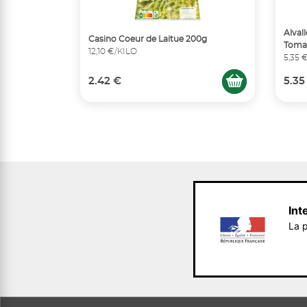
Alval
Casino Coeur de Laitue 200g
Tomat
12,10 €/KILO
5,35 
2.42 €
5.35
Int
La p