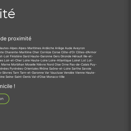
ité
de proximité
Hautes-Alpes
Alpes-Maritimes
Ardèche
Ariège
Aude
Aveyron
nte
Charente-Maritime
Cher
Corrèze
Corse
Côte-d'Or
Côtes-d'Armor
et-Loir
Finistère
Gard
Haute-Garonne
Gers
Gironde
Hérault
Ille-et-
des
Loir-et-Cher
Loire
Haute-Loire
Loire-Atlantique
Loiret
Lot
Lot-
e
Marne
Morbihan
Moselle
Nièvre
Nord
Oise
Orne
Pas-de-Calais
Puy-
rénées
Pyrénées-Orientales
Rhône
Saône-et-Loire
Sarthe
Savoie
x-Sèvres
Tarn
Tarn-et-Garonne
Var
Vaucluse
Vendée
Vienne
Haute-
eine
Seine-Saint-Denis
Val-d'Oise
Monaco-Ville
icile !
on