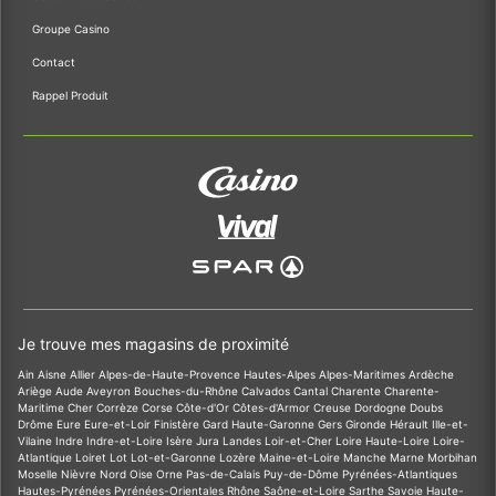
Groupe Casino
Contact
Rappel Produit
Je trouve mes magasins de proximité
Ain
Aisne
Allier
Alpes-de-Haute-Provence
Hautes-Alpes
Alpes-Maritimes
Ardèche
Ariège
Aude
Aveyron
Bouches-du-Rhône
Calvados
Cantal
Charente
Charente-
Maritime
Cher
Corrèze
Corse
Côte-d'Or
Côtes-d'Armor
Creuse
Dordogne
Doubs
Drôme
Eure
Eure-et-Loir
Finistère
Gard
Haute-Garonne
Gers
Gironde
Hérault
Ille-et-
Vilaine
Indre
Indre-et-Loire
Isère
Jura
Landes
Loir-et-Cher
Loire
Haute-Loire
Loire-
Atlantique
Loiret
Lot
Lot-et-Garonne
Lozère
Maine-et-Loire
Manche
Marne
Morbihan
Moselle
Nièvre
Nord
Oise
Orne
Pas-de-Calais
Puy-de-Dôme
Pyrénées-Atlantiques
Hautes-Pyrénées
Pyrénées-Orientales
Rhône
Saône-et-Loire
Sarthe
Savoie
Haute-