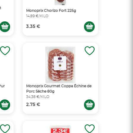
é
Monoprix Chorizo Fort 225g
14,89 €/KILO
3.35 €
Pur
Monoprix Gourmet Coppa Échine de
Porc Sèche 80g
34,38 €/KILO
2.75 €