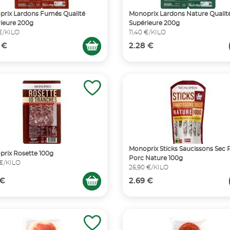
rix Lardons Fumés Qualité
Monoprix Lardons Nature Qualit
ieure 200g
Supérieure 200g
 €/KILO
11,40 €/KILO
 €
2.28 €
Monoprix Sticks Saucissons Sec 
rix Rosette 100g
Porc Nature 100g
 €/KILO
26,90 €/KILO
 €
2.69 €