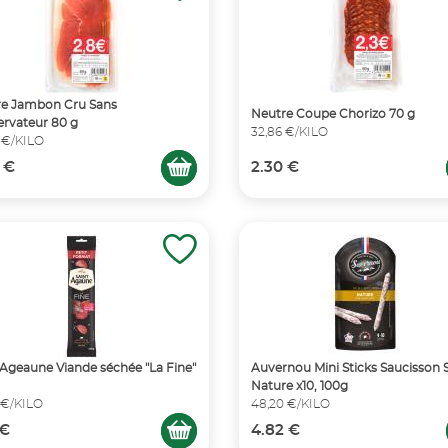
re Jambon Cru Sans
Neutre Coupe Chorizo 70 g
rvateur 80 g
32,86 €/KILO
 €/KILO
 €
2.30 €
 Ageaune Viande séchée "La Fine"
Auvernou Mini Sticks Saucisson 
Nature x10, 100g
 €/KILO
48,20 €/KILO
 €
4.82 €