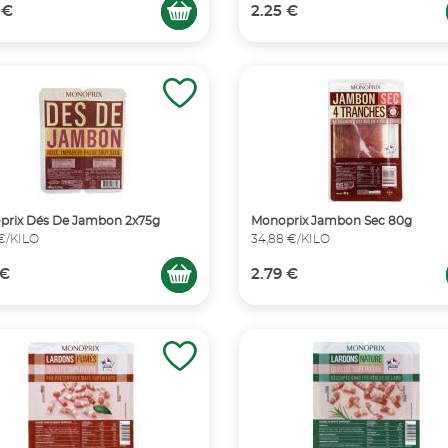
 €
2.25 €
prix Dés De Jambon 2x75g
Monoprix Jambon Sec 80g
 €/KILO
34,88 €/KILO
 €
2.79 €