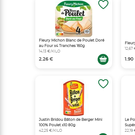
Fleury Michon Blanc de Poulet Doré
Fleur
au Four x4 Tranches 160g
12,67
14,13 €/KILO
2.26 €
1.90
Justin Bridou Bâton de Berger Mini
Le Po
100% Poulet x10 80g
Supér
42,25 €/KILO
22,19