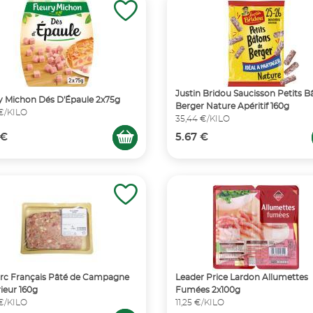
Justin Bridou Saucisson Petits B
y Michon Dés D'Épaule 2x75g
Berger Nature Apéritif 160g
 €/KILO
35,44 €/KILO
 €
5.67 €
rc Français Pâté de Campagne
Leader Price Lardon Allumettes
ieur 160g
Fumées 2x100g
 €/KILO
11,25 €/KILO