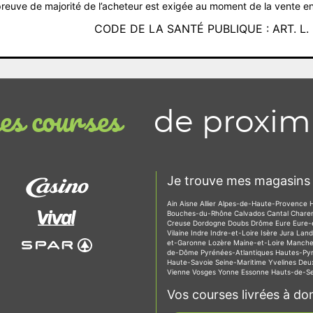
reuve de majorité de l’acheteur est exigée au moment de la vente en
CODE DE LA SANTÉ PUBLIQUE : ART. L. 3
de proxim
s courses
Je trouve mes magasins 
Ain
Aisne
Allier
Alpes-de-Haute-Provence
Bouches-du-Rhône
Calvados
Cantal
Chare
Creuse
Dordogne
Doubs
Drôme
Eure
Eure-
Vilaine
Indre
Indre-et-Loire
Isère
Jura
Lan
et-Garonne
Lozère
Maine-et-Loire
Manch
de-Dôme
Pyrénées-Atlantiques
Hautes-Py
Haute-Savoie
Seine-Maritime
Yvelines
Deu
Vienne
Vosges
Yonne
Essonne
Hauts-de-S
Vos courses livrées à dom