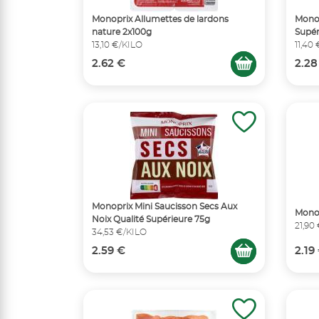
Monoprix Allumettes de lardons
Monop
nature 2x100g
Supér
13,10 €/KILO
11,40
2.62 €
2.28
Monoprix Mini Saucisson Secs Aux
Monop
Noix Qualité Supérieure 75g
21,90
34,53 €/KILO
2.59 €
2.19