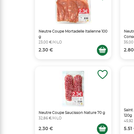
Neutre Coupe Mortadelle Italienne 100
Neut
g
Conse
23,00 €/KILO
35,00
2.30 €
2.80
Saint
Neutre Coupe Saucisson Nature 70 g
120g
32,86 €/KILO
45,92
2.30 €
5.51