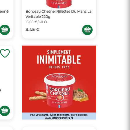
uenné
Bordeau Chesnel Rillettes Du Mans La
Véritable 220g
15,68 €/KILO
3.45 €
a