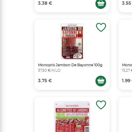
3.38 €
3.55
Monoprix Jambon De Bayonne 100g
Mono
37,50 €/KILO
13,27
3.75 €
1.99