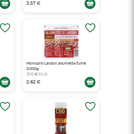
3.57 €
Monoprix Lardon allumette fumé
2x100g
13,10 €/KILO
2.62 €