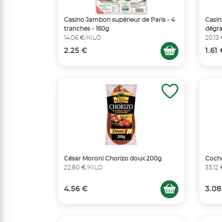
Casino Jambon supérieur de Paris - 4
Casin
tranches - 160g
dégra
14,06 €/KILO
20,13
2.25 €
1.61
César Moroni Chorizo doux 200g
Coch
22,80 €/KILO
33,12
4.56 €
3.08