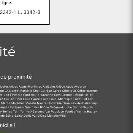
 ligne.
342-1. L. 3342-3
ité
de proximité
Hautes-Alpes
Alpes-Maritimes
Ardèche
Ariège
Aude
Aveyron
nte
Charente-Maritime
Cher
Corrèze
Corse
Côte-d'Or
Côtes-d'Armor
et-Loir
Finistère
Gard
Haute-Garonne
Gers
Gironde
Hérault
Ille-et-
des
Loir-et-Cher
Loire
Haute-Loire
Loire-Atlantique
Loiret
Lot
Lot-
e
Marne
Morbihan
Moselle
Nièvre
Nord
Oise
Orne
Pas-de-Calais
Puy-
rénées
Pyrénées-Orientales
Rhône
Saône-et-Loire
Sarthe
Savoie
x-Sèvres
Tarn
Tarn-et-Garonne
Var
Vaucluse
Vendée
Vienne
Haute-
eine
Seine-Saint-Denis
Val-d'Oise
Monaco-Ville
icile !