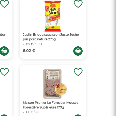
âton
Justin Bridou saucisson Juste Sèche
pur porc nature 275g
21,89 €/KILO
6.02 €
Maison Prunier Le Forestier Mousse
Forestière Supérieure 170g
21,00 €/KILO