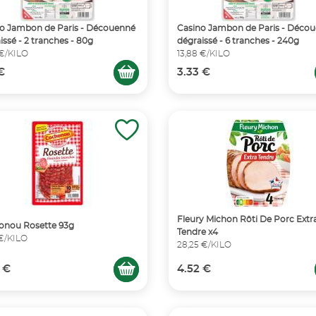
o Jambon de Paris - Découenné
Casino Jambon de Paris - Déco
issé - 2 tranches - 80g
dégraissé - 6 tranches - 240g
 €/KILO
13,88 €/KILO
 €
3.33 €
Fleury Michon Rôti De Porc Extr
onou Rosette 93g
Tendre x4
 €/KILO
28,25 €/KILO
 €
4.52 €