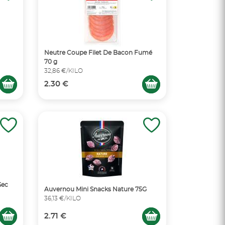
Neutre Coupe Filet De Bacon Fumé
70 g
32,86 €/KILO
2.30 €
Sec
Auvernou Mini Snacks Nature 75G
36,13 €/KILO
2.71 €