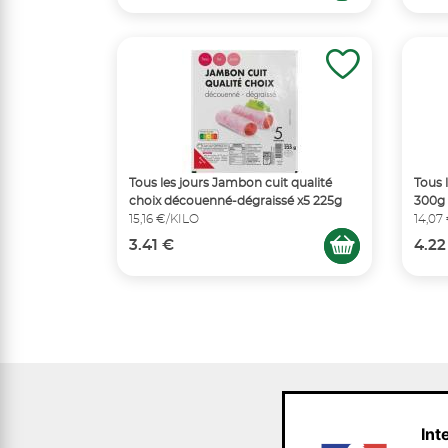
Tous les jours Jambon cuit qualité
Tous 
choix découenné-dégraissé x5 225g
300g
15,16 €/KILO
14,07
3.41 €
4.22
Int