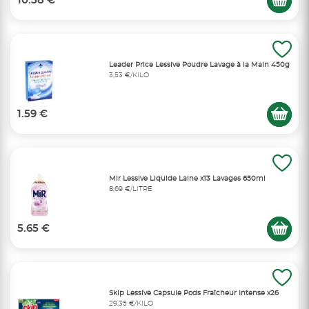
10.58 €
Leader Price Lessive Poudre Lavage à la Main 450g
3,53 €/KILO
1.59 €
Mir Lessive Liquide Laine x13 Lavages 650ml
8,69 €/LITRE
5.65 €
Skip Lessive Capsule Pods Fraîcheur Intense x26
29,35 €/KILO