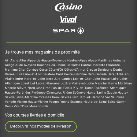
Je trouve mes magasins de proximité
Ain
Aisne
Allier
Alpes-de-Haute-Provence
Hautes-Alpes
Alpes-Maritimes
Ardèche
Ariège
Aude
Aveyron
Bouches-du-Rhône
Calvados
Cantal
Charente
Charente-
Maritime
Cher
Corrèze
Corse
Côte-d'Or
Côtes-d'Armor
Creuse
Dordogne
Doubs
Drôme
Eure
Eure-et-Loir
Finistère
Gard
Haute-Garonne
Gers
Gironde
Hérault
Ille-et-
Vilaine
Indre
Indre-et-Loire
Isère
Jura
Landes
Loir-et-Cher
Loire
Haute-Loire
Loire-
Atlantique
Loiret
Lot
Lot-et-Garonne
Lozère
Maine-et-Loire
Manche
Marne
Morbihan
Moselle
Nièvre
Nord
Oise
Orne
Pas-de-Calais
Puy-de-Dôme
Pyrénées-Atlantiques
Hautes-Pyrénées
Pyrénées-Orientales
Rhône
Saône-et-Loire
Sarthe
Savoie
Haute-
Savoie
Seine-Maritime
Yvelines
Deux-Sèvres
Tarn
Tarn-et-Garonne
Var
Vaucluse
Vendée
Vienne
Haute-Vienne
Vosges
Yonne
Essonne
Hauts-de-Seine
Seine-Saint-
Denis
Val-d'Oise
Monaco-Ville
Vos courses livrées à domicile !
Découvrir nos modes de livraison