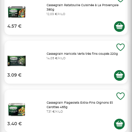
Cassegrain Ratatouille Cuisinée à La Provençale
380g
12,03 €/KILO
4.57 €
Cassegrain Haricots Verts très fins coupés 220g
14,05 €/KILO
3.09 €
Cassegrain Flageolets Extra-Fins Oignons Et
Carottes 465g
7,31 €/KILO
3.40 €