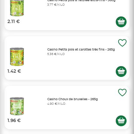
Casino Petits pois à l'étuvée extra-fins - 560g
3,77 €/KILO
2.11 €
Casino Petits pois et carottes très fins - 265g
5,36 €/KILO
1.42 €
Casino Choux de bruxelles - 265g
4,90 €/KILO
1.96 €