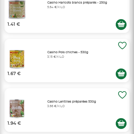
Casino Haricots blancs préparés - 250g
5,64 €/KILO
1.41 €
Casino Pois chiches - 530g
3,15 €/KILO
1.67 €
Casino Lentilles préparées 530g
3,66 €/KILO
1.94 €