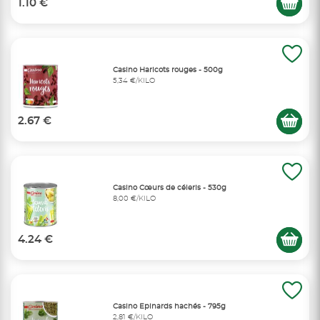
1.10 €
Casino Haricots rouges - 500g
5,34 €/KILO
2.67 €
Casino Cœurs de céleris - 530g
8,00 €/KILO
4.24 €
Casino Epinards hachés - 795g
2,81 €/KILO