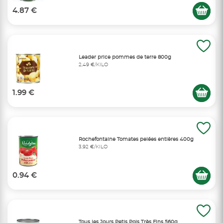
4.87 €
Leader price pommes de terre 800g
2,49 €/KILO
1.99 €
Rochefontaine Tomates pelées entières 400g
3,92 €/KILO
0.94 €
Tous les Jours Petis Pois Très Fins 560g