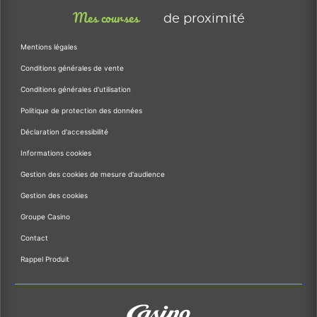
Mes courses
de proximité
Mentions légales
Conditions générales de vente
Conditions générales d'utilisation
Politique de protection des données
Déclaration d'accessibilité
Informations cookies
Gestion des cookies de mesure d'audience
Gestion des cookies
Groupe Casino
Contact
Rappel Produit