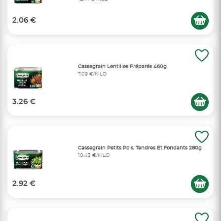
2.06 €
Cassegrain Lentilles Préparés 460g
7,09 €/KILO
3.26 €
Cassegrain Petits Pois, Tendres Et Fondants 280g
10,43 €/KILO
2.92 €