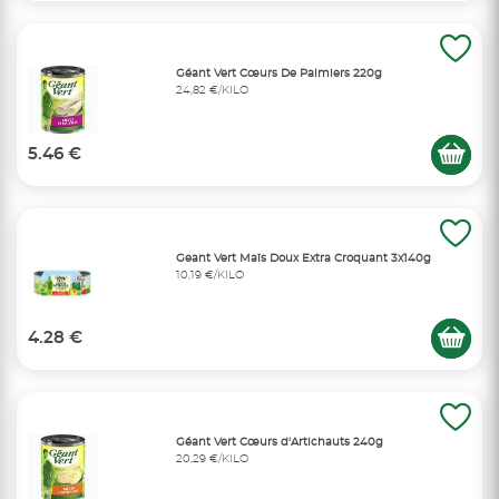
Géant Vert Cœurs De Palmiers 220g
24,82 €/KILO
5.46 €
Geant Vert Maïs Doux Extra Croquant 3x140g
10,19 €/KILO
4.28 €
Géant Vert Cœurs d'Artichauts 240g
20,29 €/KILO