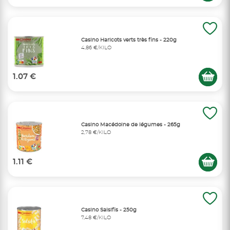
Casino Haricots verts très fins - 220g
4,86 €/KILO
1.07 €
Casino Macédoine de légumes - 265g
2,78 €/KILO
1.11 €
Casino Salsifis - 250g
7,48 €/KILO