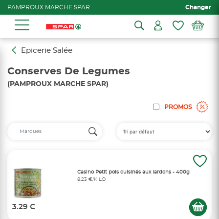
PAMPROUX MARCHE SPAR
Changer
Epicerie Salée
Conserves De Legumes
(PAMPROUX MARCHE SPAR)
PROMOS
Casino Petit pois cuisinés aux lardons - 400g
8,23 €/KILO
3.29 €