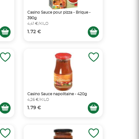
Casino Sauce pour pizza - Brique -
390g
4,41 €/KILO
1.72 €
Casino Sauce napolitaine - 420g
4,26 €/KILO
1.79 €