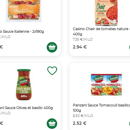
Casino Chair de tomates nature 
o Sauce italienne - 2x190g
400g
€/KILO
7,35 €/KILO
 €
2.94 €
Panzani Sauce Tomacouli basilica
ni Sauce Olives et basilic 400g
100g
€/KILO
6,30 €/KILO
 €
2.52 €