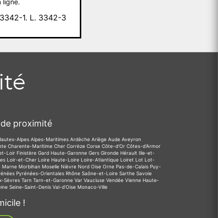
 ligne.
342-1. L. 3342-3
ité
de proximité
Hautes-Alpes
Alpes-Maritimes
Ardèche
Ariège
Aude
Aveyron
nte
Charente-Maritime
Cher
Corrèze
Corse
Côte-d'Or
Côtes-d'Armor
et-Loir
Finistère
Gard
Haute-Garonne
Gers
Gironde
Hérault
Ille-et-
des
Loir-et-Cher
Loire
Haute-Loire
Loire-Atlantique
Loiret
Lot
Lot-
e
Marne
Morbihan
Moselle
Nièvre
Nord
Oise
Orne
Pas-de-Calais
Puy-
rénées
Pyrénées-Orientales
Rhône
Saône-et-Loire
Sarthe
Savoie
x-Sèvres
Tarn
Tarn-et-Garonne
Var
Vaucluse
Vendée
Vienne
Haute-
eine
Seine-Saint-Denis
Val-d'Oise
Monaco-Ville
icile !