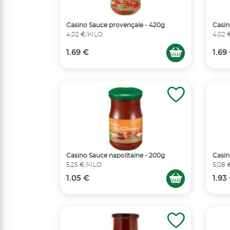
Casino Sauce provençale - 420g
Casin
4,02 €/KILO
4,02 
1.69 €
1.69
Casino Sauce napolitaine - 200g
Casin
5,25 €/KILO
5,08 
1.05 €
1.93