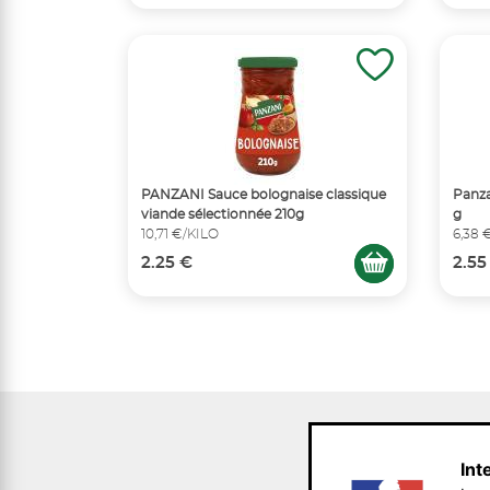
PANZANI Sauce bolognaise classique
Panza
viande sélectionnée 210g
g
10,71 €/KILO
6,38 
2.25 €
2.55
Int