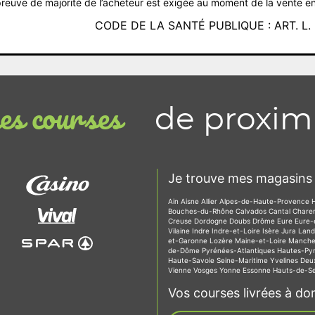
reuve de majorité de l’acheteur est exigée au moment de la vente en
CODE DE LA SANTÉ PUBLIQUE : ART. L. 3
de proxim
s courses
Je trouve mes magasins 
Ain
Aisne
Allier
Alpes-de-Haute-Provence
Bouches-du-Rhône
Calvados
Cantal
Chare
Creuse
Dordogne
Doubs
Drôme
Eure
Eure-
Vilaine
Indre
Indre-et-Loire
Isère
Jura
Lan
et-Garonne
Lozère
Maine-et-Loire
Manch
de-Dôme
Pyrénées-Atlantiques
Hautes-Py
Haute-Savoie
Seine-Maritime
Yvelines
Deu
Vienne
Vosges
Yonne
Essonne
Hauts-de-S
Vos courses livrées à dom