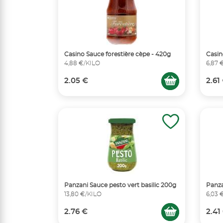
Casino Sauce forestière cèpe - 420g
Casin
4,88 €/KILO
6,87 
2.05 €
2.61
Panzani Sauce pesto vert basilic 200g
Panza
13,80 €/KILO
6,03 
2.76 €
2.41