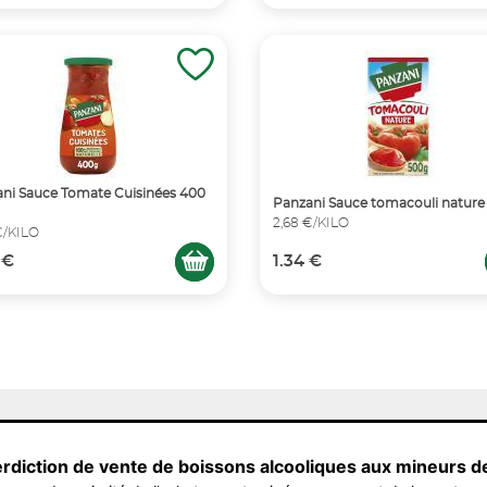
ni Sauce Tomate Cuisinées 400
Panzani Sauce tomacouli nature
2,68 €/KILO
€/KILO
 €
1.34 €
erdiction de vente de boissons alcooliques aux mineurs d