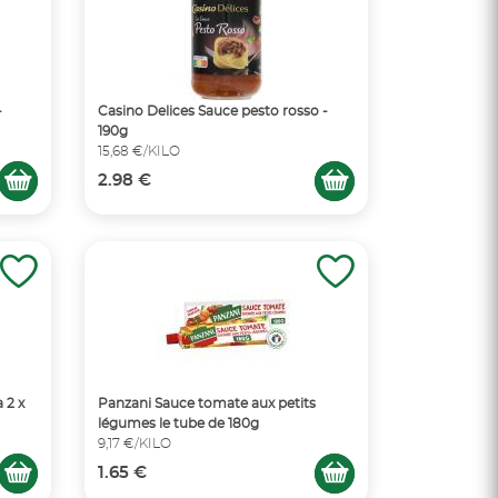
-
Casino Delices Sauce pesto rosso -
190g
15,68 €/KILO
2.98 €
 2 x
Panzani Sauce tomate aux petits
légumes le tube de 180g
9,17 €/KILO
1.65 €