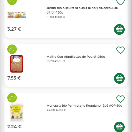
Jardin bio biscuits sablés à la noix de coco & au
citron 150g
21,80 €/KILO
3.27 €
Maitre Coq Aiguillettes de Poulet 450g
16,78 €/KILO
7.55 €
Monoprix Bio Parmigiano Reggiano râpé AOP 50g
44,80 €/KILO
2.24 €