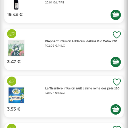
25,91 €/LITRE
19.43 €
Elephant Infusion Hibiscus Mélisse Bio Detox x20
102,06 €/KILO
3.47 €
La Tisanière Infusion nuit calme reine des prés x20
126,07 €/KILO
3.53 €