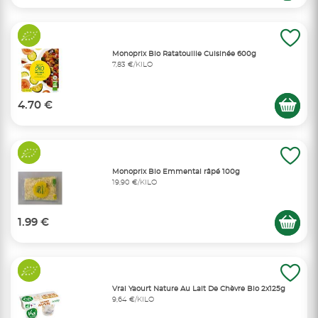
Monoprix Bio Ratatouille Cuisinée 600g
7,83 €/KILO
4.70 €
Monoprix Bio Emmental râpé 100g
19,90 €/KILO
1.99 €
Vrai Yaourt Nature Au Lait De Chèvre Bio 2x125g
9,64 €/KILO