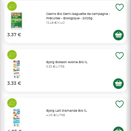
Casino Bio Demi-baguette de campagne -
Précuites - Biologique - 2x125g
13,48 €/KILO
3.37 €
Bjorg Boisson Avoine Bio 1L
3,33 €/LITRE
3.33 €
Bjorg Lait d'Amande Bio 1L
4,03 €/LITRE