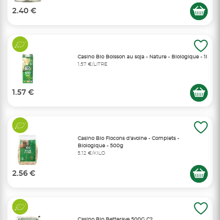
2.40 €
Casino Bio Boisson au soja - Nature - Biologique - 1l
1,57 €/LITRE
1.57 €
Casino Bio Flocons d'avoine - Complets -
Biologique - 500g
5,12 €/KILO
2.56 €
Casino Bio Betterave 500G C2