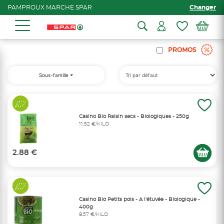
PAMPROUX MARCHE SPAR
Changer
PROMOS
Sous-famille
Casino Bio Raisin secs - Biologiques - 250g
11,52 €/KILO
2.88 €
Casino Bio Petits pois - A l'étuvée - Biologique -
400g
8,57 €/KILO