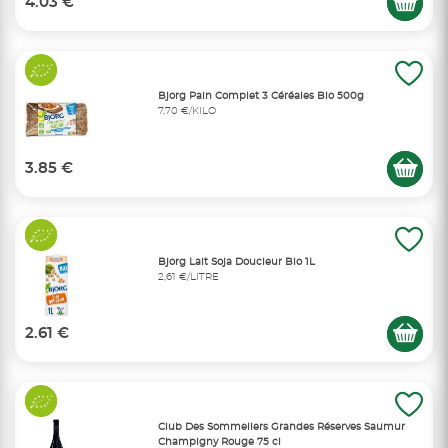
4.03 €
Bjorg Pain Complet 3 Céréales Bio 500g
7,70 €/KILO
3.85 €
Bjorg Lait Soja Doucieur Bio 1L
2,61 €/LITRE
2.61 €
Club Des Sommeliers Grandes Réserves Saumur
Champigny Rouge 75 cl