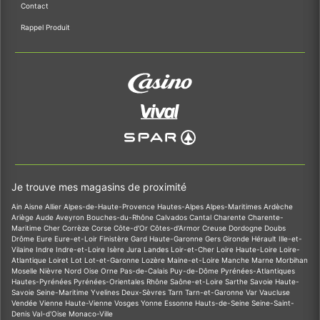
Contact
Rappel Produit
Je trouve mes magasins de proximité
Ain
Aisne
Allier
Alpes-de-Haute-Provence
Hautes-Alpes
Alpes-Maritimes
Ardèche
Ariège
Aude
Aveyron
Bouches-du-Rhône
Calvados
Cantal
Charente
Charente-
Maritime
Cher
Corrèze
Corse
Côte-d'Or
Côtes-d'Armor
Creuse
Dordogne
Doubs
Drôme
Eure
Eure-et-Loir
Finistère
Gard
Haute-Garonne
Gers
Gironde
Hérault
Ille-et-
Vilaine
Indre
Indre-et-Loire
Isère
Jura
Landes
Loir-et-Cher
Loire
Haute-Loire
Loire-
Atlantique
Loiret
Lot
Lot-et-Garonne
Lozère
Maine-et-Loire
Manche
Marne
Morbihan
Moselle
Nièvre
Nord
Oise
Orne
Pas-de-Calais
Puy-de-Dôme
Pyrénées-Atlantiques
Hautes-Pyrénées
Pyrénées-Orientales
Rhône
Saône-et-Loire
Sarthe
Savoie
Haute-
Savoie
Seine-Maritime
Yvelines
Deux-Sèvres
Tarn
Tarn-et-Garonne
Var
Vaucluse
Vendée
Vienne
Haute-Vienne
Vosges
Yonne
Essonne
Hauts-de-Seine
Seine-Saint-
Denis
Val-d'Oise
Monaco-Ville