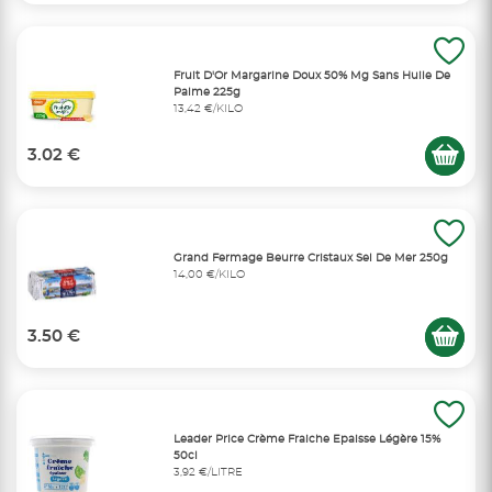
Fruit D'Or Margarine Doux 50% Mg Sans Huile De
Palme 225g
13,42 €/KILO
3.02 €
Grand Fermage Beurre Cristaux Sel De Mer 250g
14,00 €/KILO
3.50 €
Leader Price Crème Fraiche Epaisse Légère 15%
50cl
3,92 €/LITRE