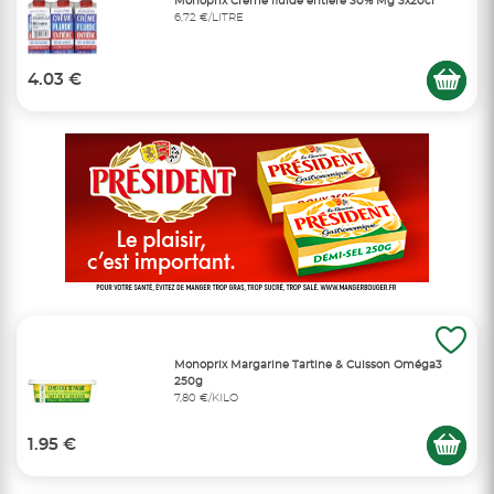
Monoprix Crème fluide entière 30% Mg 3x20cl
6,72 €/LITRE
4.03 €
Monoprix Margarine Tartine & Cuisson Oméga3
250g
7,80 €/KILO
1.95 €