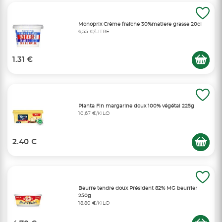
Monoprix Crème fraîche 30%matiere grasse 20cl
6,55 €/LITRE
1.31 €
Planta Fin margarine doux 100% végétal 225g
10,67 €/KILO
2.40 €
Beurre tendre doux Président 82% MG beurrier
250g
18,80 €/KILO