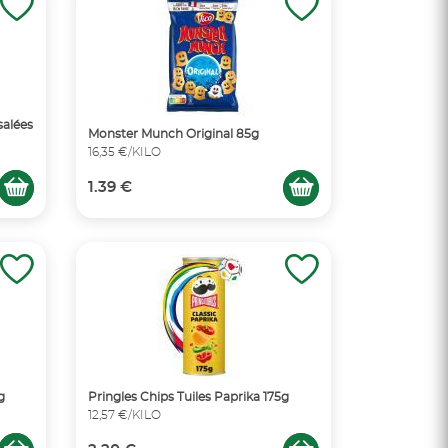
salées
Monster Munch Original 85g
16,35 €/KILO
1.39 €
g
Pringles Chips Tuiles Paprika 175g
12,57 €/KILO