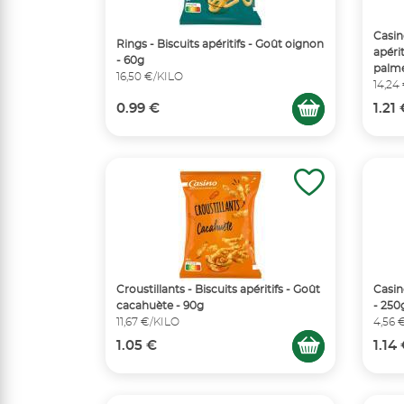
Casin
Rings - Biscuits apéritifs - Goût oignon
apéri
- 60g
palme
16,50 €/KILO
14,24
0.99 €
1.21
Croustillants - Biscuits apéritifs - Goût
Casin
cacahuète - 90g
- 250
11,67 €/KILO
4,56 
1.05 €
1.14