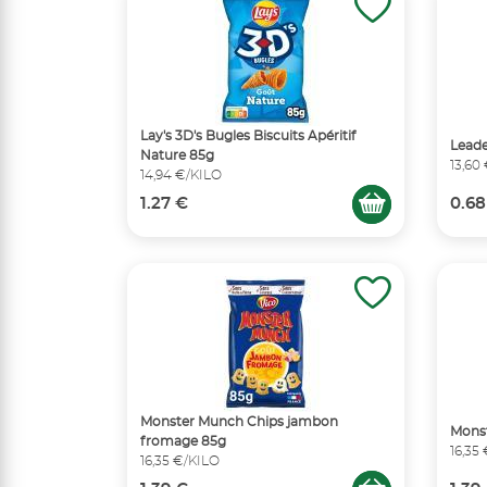
Lay's 3D's Bugles Biscuits Apéritif
Leade
Nature 85g
13,60
14,94 €/KILO
1.27 €
0.68
Monster Munch Chips jambon
Mons
fromage 85g
16,35
16,35 €/KILO