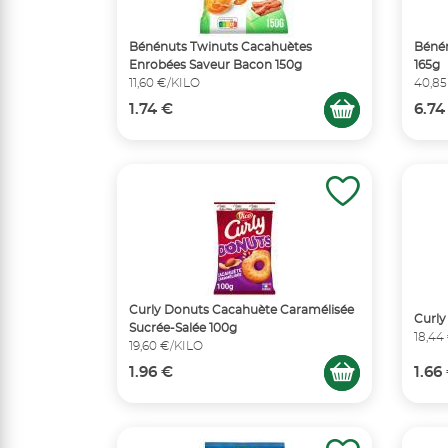
Bénénuts Twinuts Cacahuètes
Bénén
Enrobées Saveur Bacon 150g
165g
11,60 €/KILO
40,85
1.74 €
6.74
Curly Donuts Cacahuète Caramélisée
Curly
Sucrée-Salée 100g
18,44
19,60 €/KILO
1.96 €
1.66