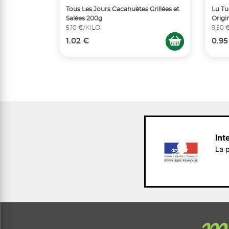
Tous Les Jours Cacahuètes Grillées et
Lu Tu
Salées 200g
Origi
5,10 €/KILO
9,50 
1.02 €
0.95
Int
La p