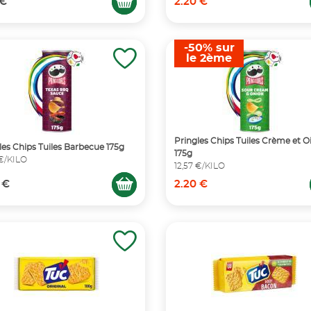
 €
2.20 €
-50% sur
le 2ème
Pringles Chips Tuiles Crème et 
les Chips Tuiles Barbecue 175g
175g
 €/KILO
12,57 €/KILO
 €
2.20 €