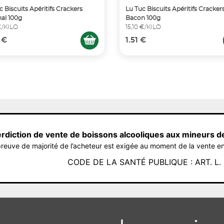
c Biscuits Apéritifs Crackers
Lu Tuc Biscuits Apéritifs Cracker
nal 100g
Bacon 100g
€/KILO
15,10 €/KILO
 €
1.51 €
erdiction de vente de boissons alcooliques aux mineurs d
reuve de majorité de l’acheteur est exigée au moment de la vente en
CODE DE LA SANTÉ PUBLIQUE : ART. L. 3