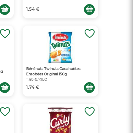
1.54 €
Bénénuts Twinuts Cacahuètes
5g
Enrobées Original 150g
11,60 €/KILO
1.74 €