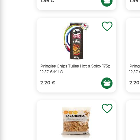
1.39 €
1.39
Pringles Chips Tuiles Hot & Spicy 175g
Pring
12,57 €/KILO
12,57
2.20 €
2.20