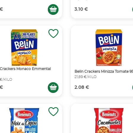
 €
3.10 €
n Crackers Monaco Emmental
Belin Crackers Minizza Tomate 9
21,89 €/KILO
 €/KILO
 €
2.08 €