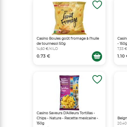
Casino Boules goût fromage à l'huile
Casin
de tournesol 50g
- 150
14,60 €/KILO
7,33 
0.73 €
1.10
Casino Saveurs D'Ailleurs Tortillas -
Chips - Nature - Recette mexicaine -
Beign
150g
20,40