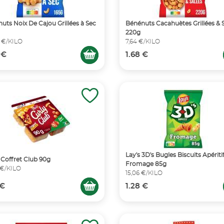
uts Noix De Cajou Grillées à Sec
Bénénuts Cacahuètes Grillées & 
220g
 €/KILO
7,64 €/KILO
 €
1.68 €
Lay's 3D's Bugles Biscuits Apériti
 Coffret Club 90g
Fromage 85g
 €/KILO
15,06 €/KILO
 €
1.28 €