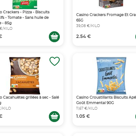
o Crackers - Pizza - Biscuits
Casino Crackers Fromage Et Gra
tifs - Tomate - Sans huile de
65G
 - 85g
39,08 €/KILO
 €/KILO
 €
2.54 €
o Cacahuètes grillées à sec - Salé
Casino Croustillants Biscuits Apér
g
Goût Emmental 90G
€/KILO
11,67 €/KILO
 €
1.05 €