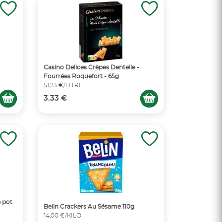
Casino Delices Crèpes Dentelle -
Fourrées Roquefort - 65g
51,23 €/LITRE
3.33 €
e pot
Belin Crackers Au Sésame 110g
14,00 €/KILO