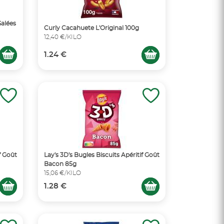
Salées
Curly Cacahuete L'Original 100g
12,40 €/KILO
1.24 €
f Goût
Lay's 3D's Bugles Biscuits Apéritif Goût
Bacon 85g
15,06 €/KILO
1.28 €