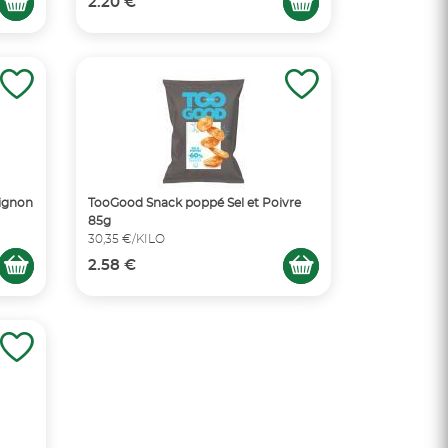
2.20 €
Oignon
TooGood Snack poppé Sel et Poivre
85g
30,35 €/KILO
2.58 €