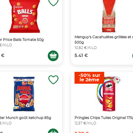
Menguy's Cacahuètes grillées et 
r Price Balls Tomate 50g
500g
 €/KILO
10,82 €/KILO
 €
5.41 €
-50% sur
le 2ème
ter Munch goût ketchup 85g
Pringles Chips Tuiles Original 175
 €/KILO
12,57 €/KILO