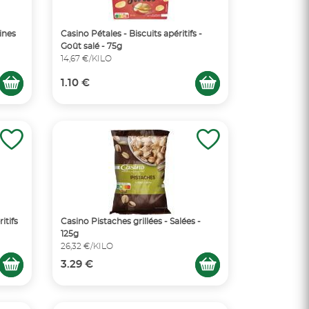
ines
Casino Pétales - Biscuits apéritifs -
Goût salé - 75g
14,67 €/KILO
1.10 €
itifs
Casino Pistaches grillées - Salées -
125g
26,32 €/KILO
3.29 €