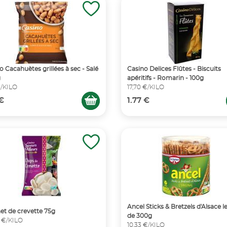
o Cacahuètes grillées à sec - Salé
Casino Delices Flûtes - Biscuits
g
apéritifs - Romarin - 100g
€/KILO
17,70 €/KILO
 €
1.77 €
Ancel Sticks & Bretzels d'Alsace l
et de crevette 75g
de 300g
 €/KILO
10,33 €/KILO