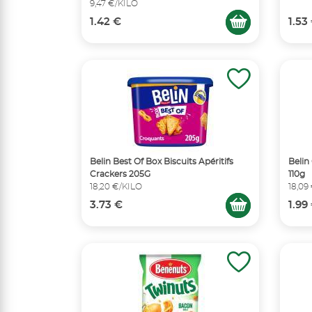
9,47 €/KILO
1.42 €
1.53
Belin Best Of Box Biscuits Apéritifs
Beli
Crackers 205G
110g
18,20 €/KILO
18,09
3.73 €
1.99