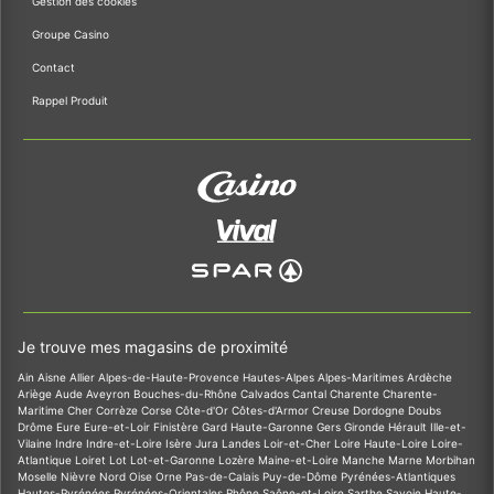
Gestion des cookies
Groupe Casino
Contact
Rappel Produit
Je trouve mes magasins de proximité
Ain
Aisne
Allier
Alpes-de-Haute-Provence
Hautes-Alpes
Alpes-Maritimes
Ardèche
Ariège
Aude
Aveyron
Bouches-du-Rhône
Calvados
Cantal
Charente
Charente-
Maritime
Cher
Corrèze
Corse
Côte-d'Or
Côtes-d'Armor
Creuse
Dordogne
Doubs
Drôme
Eure
Eure-et-Loir
Finistère
Gard
Haute-Garonne
Gers
Gironde
Hérault
Ille-et-
Vilaine
Indre
Indre-et-Loire
Isère
Jura
Landes
Loir-et-Cher
Loire
Haute-Loire
Loire-
Atlantique
Loiret
Lot
Lot-et-Garonne
Lozère
Maine-et-Loire
Manche
Marne
Morbihan
Moselle
Nièvre
Nord
Oise
Orne
Pas-de-Calais
Puy-de-Dôme
Pyrénées-Atlantiques
Hautes-Pyrénées
Pyrénées-Orientales
Rhône
Saône-et-Loire
Sarthe
Savoie
Haute-