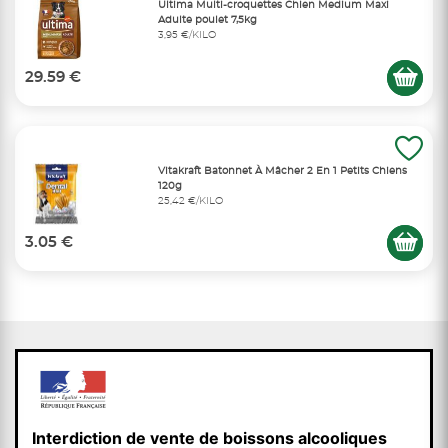
Ultima Multi-croquettes Chien Medium Maxi
Adulte poulet 7,5kg
3,95 €/KILO
29.59 €
Vitakraft Batonnet À Mâcher 2 En 1 Petits Chiens
120g
25,42 €/KILO
3.05 €
Interdiction de vente de boissons alcooliques