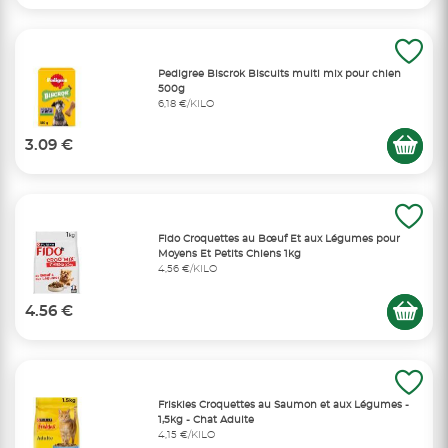
Pedigree Biscrok Biscuits multi mix pour chien
500g
6,18 €/KILO
3.09 €
Fido Croquettes au Bœuf Et aux Légumes pour
Moyens Et Petits Chiens 1kg
4,56 €/KILO
4.56 €
Friskies Croquettes au Saumon et aux Légumes -
1,5kg - Chat Adulte
4,15 €/KILO