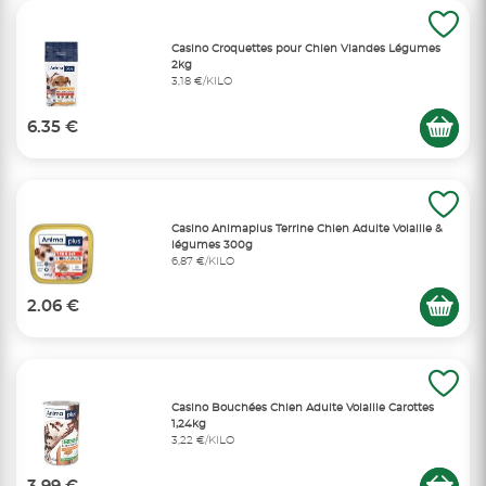
Casino Croquettes pour Chien Viandes Légumes
2kg
3,18 €/KILO
6.35 €
Casino Animaplus Terrine Chien Adulte Volaille &
légumes 300g
6,87 €/KILO
2.06 €
Casino Bouchées Chien Adulte Volaille Carottes
1,24kg
3,22 €/KILO