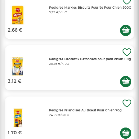
Pedigree Markies Biscuits Fourrés Pour Chien 500G
5,32 €/KILO
2.66 €
Pedigree Dentastix Bâtonnets pour petit chien 110g
28,36 €/KILO
3.12 €
Pedigree Friandises Au Boeuf Pour Chien 70g
24,29 €/KILO
1.70 €