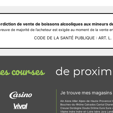
erdiction de vente de boissons alcooliques aux mineurs d
reuve de majorité de l’acheteur est exigée au moment de la vente en
CODE DE LA SANTÉ PUBLIQUE : ART. L. 3
de proxim
s courses
Je trouve mes magasins 
Ain
Aisne
Allier
Alpes-de-Haute-Provence
Bouches-du-Rhône
Calvados
Cantal
Chare
Creuse
Dordogne
Doubs
Drôme
Eure
Eure-
Vilaine
Indre
Indre-et-Loire
Isère
Jura
Lan