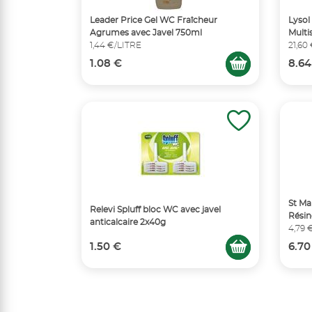
Leader Price Gel WC Fraîcheur
Lysol
Agrumes avec Javel 750ml
Multi
1,44 €/LITRE
21,60
1.08 €
8.64
St Ma
Relevi Spluff bloc WC avec javel
Résin
anticalcaire 2x40g
4,79 
1.50 €
6.70