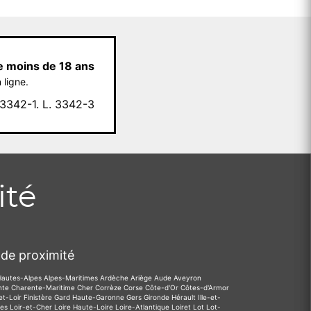
e moins de 18 ans
 ligne.
342-1. L. 3342-3
ité
de proximité
Hautes-Alpes
Alpes-Maritimes
Ardèche
Ariège
Aude
Aveyron
nte
Charente-Maritime
Cher
Corrèze
Corse
Côte-d'Or
Côtes-d'Armor
et-Loir
Finistère
Gard
Haute-Garonne
Gers
Gironde
Hérault
Ille-et-
des
Loir-et-Cher
Loire
Haute-Loire
Loire-Atlantique
Loiret
Lot
Lot-