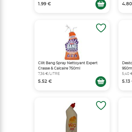
1.99 €
4.80
Cilit Bang Spray Nettoyant Expert
Desto
Crasse & Calcaire 750ml
950m
7,36 €/LITRE
5,40 
5.52 €
5.13