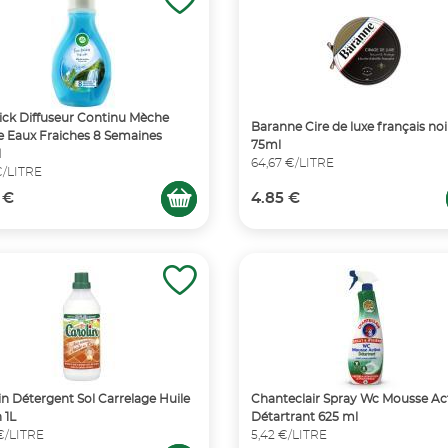
ick Diffuseur Continu Mèche
Baranne Cire de luxe français noi
e Eaux Fraiches 8 Semaines
75ml
l
64,67 €/LITRE
 €/LITRE
 €
4.85 €
in Détergent Sol Carrelage Huile
Chanteclair Spray Wc Mousse Ac
 1L
Détartrant 625 ml
€/LITRE
5,42 €/LITRE