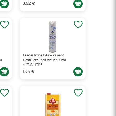
3.52 €
Leader Price Désodorisant
40
Destructeur d'Odeur 300ml
4,47 €/LITRE
1.34 €