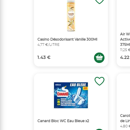
Air W
Casino Désodorisant Vanille 300Ml
Activ
4,77 €/LITRE
375M
11,25
1.43 €
4.22
Carol
Canard Bloc WC Eau Bleue x2
de Lin
4,80 