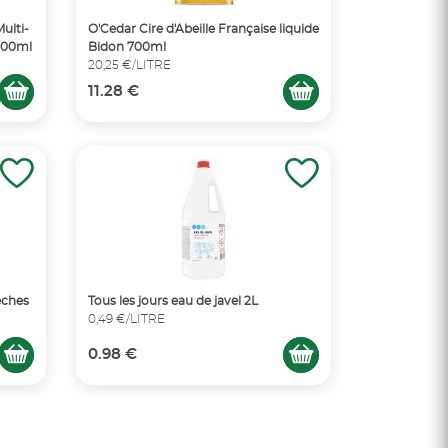
ulti-
O'Cedar Cire d'Abeille Française liquide
 300ml
Bidon 700ml
20,25 €/LITRE
11.28 €
èches
Tous les jours eau de javel 2L
0,49 €/LITRE
0.98 €