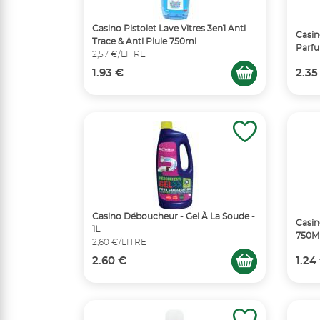
Casino Pistolet Lave Vitres 3en1 Anti
Casin
Trace & Anti Pluie 750ml
Parf
2,57 €/LITRE
1.93 €
2.35
Casino Déboucheur - Gel À La Soude -
Casin
1L
750M
2,60 €/LITRE
2.60 €
1.24