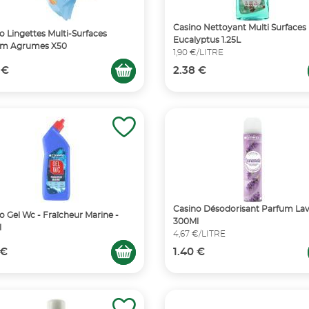
Casino Nettoyant Multi Surfaces 
o Lingettes Multi-Surfaces
Eucalyptus 1.25L
um Agrumes X50
1,90 €/LITRE
 €
2.38 €
Casino Désodorisant Parfum La
o Gel Wc - Fraîcheur Marine -
300Ml
l
4,67 €/LITRE
 €
1.40 €