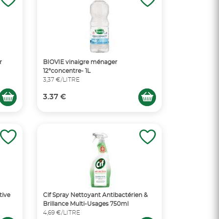
r
BIOVIE vinaigre ménager
12°concentre- 1L
3,37 €/LITRE
3.37 €
tive
Cif Spray Nettoyant Antibactérien &
Brillance Multi-Usages 750ml
4,69 €/LITRE