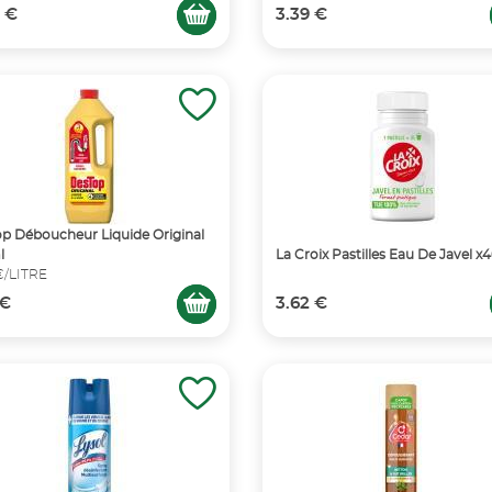
 €
3.39 €
p Déboucheur Liquide Original
l
La Croix Pastilles Eau De Javel x
€/LITRE
 €
3.62 €