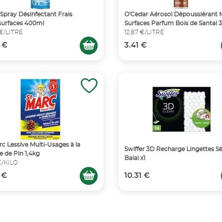
 Spray Désinfectant Frais
O'Cedar Aérosol Dépoussiérant M
surfaces 400ml
Surfaces Parfum Bois de Santal
 €/LITRE
12,87 €/LITRE
 €
3.41 €
rc Lessive Multi-Usages à la
Swiffer 3D Recharge Lingettes S
e de Pin 1,4kg
Balai x1
€/KILO
 €
10.31 €