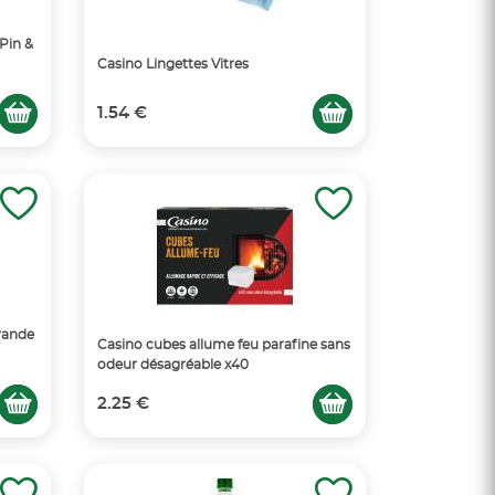
Pin &
Casino Lingettes Vitres
1.54 €
vande
Casino cubes allume feu parafine sans
odeur désagréable x40
2.25 €