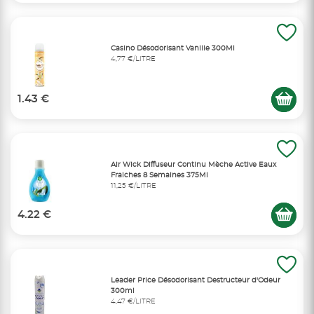
Casino Désodorisant Vanille 300Ml
4,77 €/LITRE
1.43 €
Air Wick Diffuseur Continu Mèche Active Eaux
Fraiches 8 Semaines 375Ml
11,25 €/LITRE
4.22 €
Leader Price Désodorisant Destructeur d'Odeur
300ml
4,47 €/LITRE