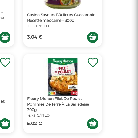
 -
Casino Saveurs D'Ailleurs Guacamole -
ne -
Recette mexicaine - 300g
10,13 €/KILO
3.04 €
Fleury Michon Filet De Poulet
 Et
Pommes De Terre À La Sarladaise
300g
16,73 €/KILO
5.02 €