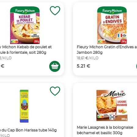
y Michon Kebab de poulet et
Fleury Michon Gratin d'Endives 
le à l'orientale, soit 280g
Jambon 280g
 €/KILO
18,61 €/KILO
 €
5.21 €
Marie Lasagnes à la bolognaise
 du Cap Bon Harissa tube 140g
béchamel et basilic 300g
€/KILO