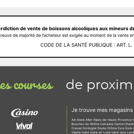
erdiction de vente de boissons alcooliques aux mineurs d
reuve de majorité de l’acheteur est exigée au moment de la vente en
CODE DE LA SANTÉ PUBLIQUE : ART. L. 3
de proxim
s courses
Je trouve mes magasins 
Ain
Aisne
Allier
Alpes-de-Haute-Provence
Bouches-du-Rhône
Calvados
Cantal
Chare
Creuse
Dordogne
Doubs
Drôme
Eure
Eure-
Vilaine
Indre
Indre-et-Loire
Isère
Jura
Lan