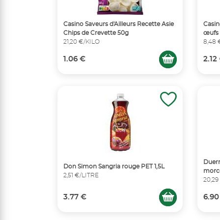
Casino Saveurs d'Ailleurs Recette Asie
Casin
Chips de Crevette 50g
œufs 
21,20 €/KILO
8,48 
1.06 €
2.12
Duerr
Don Simon Sangria rouge PET 1,5L
morc
2,51 €/LITRE
20,29
3.77 €
6.90