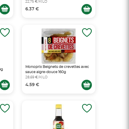
22,75 €/KILO
6.37 €
Monoprix Beignets de crevettes avec
0g
sauce aigre-douce 160g
28,69 €/KILO
4.59 €