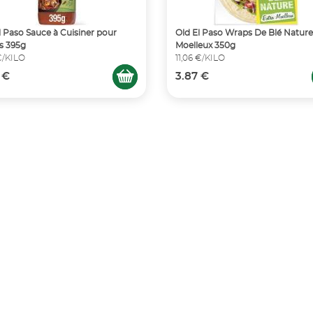
l Paso Sauce à Cuisiner pour
Old El Paso Wraps De Blé Nature
as 395g
Moelleux 350g
€/KILO
11,06 €/KILO
 €
3.87 €