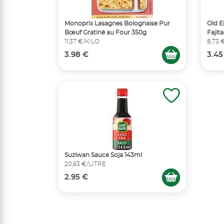
Monoprix Lasagnes Bolognaise Pur
Old E
Bœuf Gratiné au Four 350g
Fajit
11,37 €/KILO
8,73 
3.98 €
3.45
Suziwan Sauce Soja 143ml
20,63 €/LITRE
2.95 €