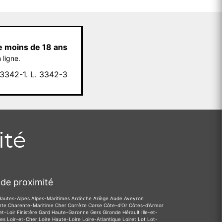
e moins de 18 ans
 ligne.
342-1. L. 3342-3
ité
de proximité
Hautes-Alpes
Alpes-Maritimes
Ardèche
Ariège
Aude
Aveyron
nte
Charente-Maritime
Cher
Corrèze
Corse
Côte-d'Or
Côtes-d'Armor
et-Loir
Finistère
Gard
Haute-Garonne
Gers
Gironde
Hérault
Ille-et-
des
Loir-et-Cher
Loire
Haute-Loire
Loire-Atlantique
Loiret
Lot
Lot-