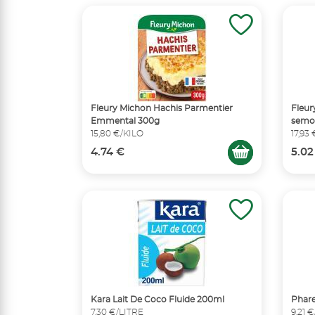
Fleury Michon Hachis Parmentier
Fleur
Emmental 300g
semou
15,80 €/KILO
17,93
4.74 €
5.02
Kara Lait De Coco Fluide 200ml
Phare
7,30 €/LITRE
9,21 