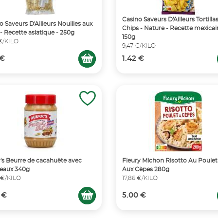
Casino Saveurs D'Ailleurs Tortillas
o Saveurs D'Ailleurs Nouilles aux
Chips - Nature - Recette mexicai
- Recette asiatique - 250g
150g
€/KILO
9,47 €/KILO
 €
1.42 €
's Beurre de cacahuète avec
Fleury Michon Risotto Au Poulet
eaux 340g
Aux Cèpes 280g
 €/KILO
17,86 €/KILO
 €
5.00 €