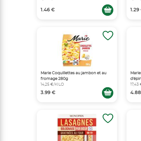
1.46 €
1.29
Marie Coquillettes au jambon et au
Mari
fromage 280g
d'épi
14,25 €/KILO
17,43
3.99 €
4.88