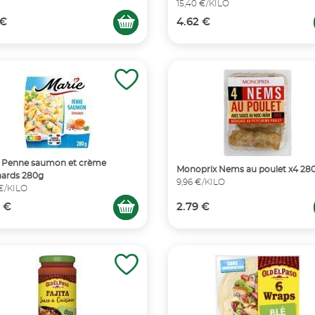
15,40 €/KILO
 €
4.62 €
e Penne saumon et crème
Monoprix Nems au poulet x4 28
nards 280g
9,96 €/KILO
 €/KILO
 €
2.79 €