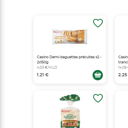
Casino Demi-baguettes précuites x2 -
Casin
2x150g
tranc
4,03 €/KILO
14,06
1.21 €
2.25