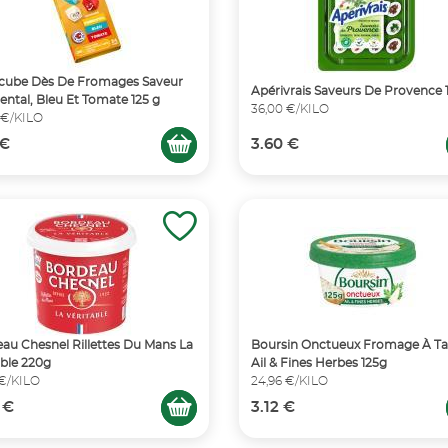
cube Dès De Fromages Saveur
Apérivrais Saveurs De Provence 
tal, Bleu Et Tomate 125 g
36,00 €/KILO
 €/KILO
 €
3.60 €
au Chesnel Rillettes Du Mans La
Boursin Onctueux Fromage À Ta
able 220g
Ail & Fines Herbes 125g
 €/KILO
24,96 €/KILO
 €
3.12 €