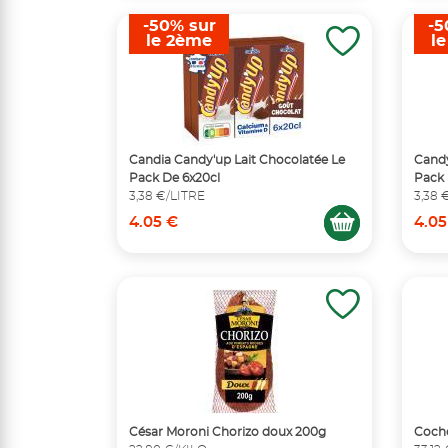
-50% sur
-5
le 2ème
l
Candia Candy'up Lait Chocolatée Le
Candy
Pack De 6x20cl
Pack 
3,38 €/LITRE
3,38 
4.05 €
4.05
César Moroni Chorizo doux 200g
Coch