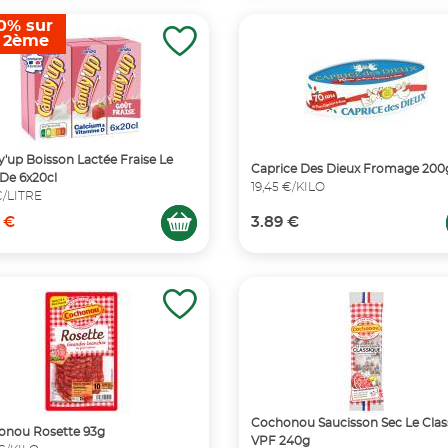
0% sur
e 2ème
'up Boisson Lactée Fraise Le
Caprice Des Dieux Fromage 200
De 6x20cl
19,45 €/KILO
€/LITRE
 €
3.89 €
Cochonou Saucisson Sec Le Clas
onou Rosette 93g
VPF 240g