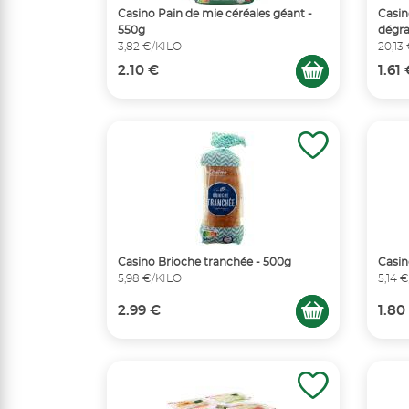
Casino Pain de mie céréales géant -
Casin
550g
dégra
3,82 €/KILO
20,13
2.10 €
1.61
Casino Brioche tranchée - 500g
Casino
5,98 €/KILO
5,14 
2.99 €
1.80