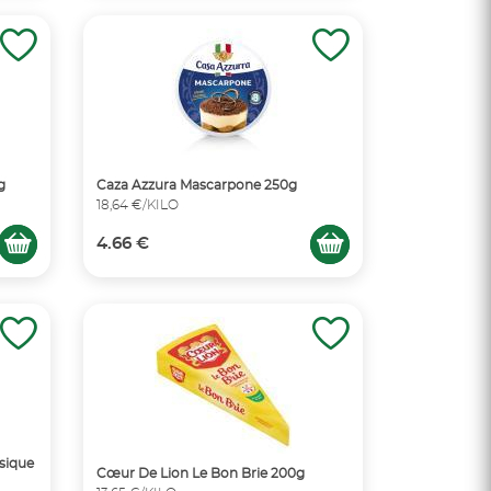
g
Caza Azzura Mascarpone 250g
18,64 €/KILO
4.66 €
sique
Cœur De Lion Le Bon Brie 200g