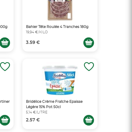
100g
Bahier Tête Roulée 4 Tranches 180g
19,94 €/KILO
3.59 €
rtiner
Bridélice Crème Fraîche Epaisse
Légère 15% Pot 50cl
5,14 €/LITRE
2.57 €