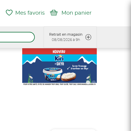
Mes favoris
Mon panier
Retrait en magasin
08/08/2026 à 9h