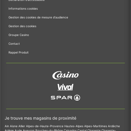
Informations cookies
Gestion des cookies de mesure d'audience
Gestion des cookies
Groupe Casino
Contact
Rappel Produit
Je trouve mes magasins de proximité
Ain
Aisne
Allier
Alpes-de-Haute-Provence
Hautes-Alpes
Alpes-Maritimes
Ardèche
Ariège
Aude
Aveyron
Bouches-du-Rhône
Calvados
Cantal
Charente
Charente-