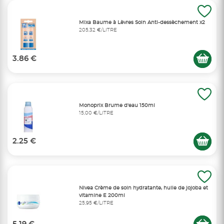
Mixa Baume à Lèvres Soin Anti-dessèchement x2
205,32 €/LITRE
3.86 €
Monoprix Brume d'eau 150ml
15,00 €/LITRE
2.25 €
Nivea Crème de soin hydratante, huile de jojoba et
vitamine E 200ml
25,95 €/LITRE