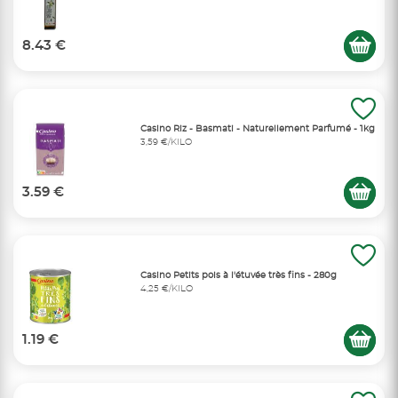
8.43 €
Casino Riz - Basmati - Naturellement Parfumé - 1kg
3,59 €/KILO
3.59 €
Casino Petits pois à l'étuvée très fins - 280g
4,25 €/KILO
1.19 €