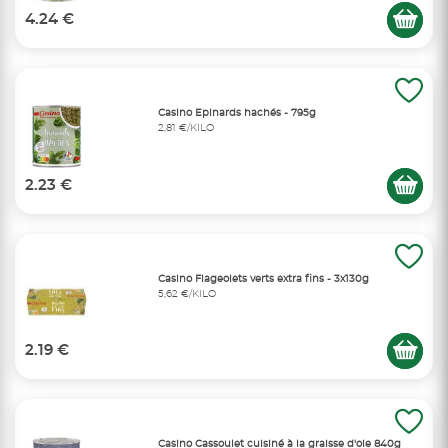
4.24 €
Casino Epinards hachés - 795g
2,81 €/KILO
2.23 €
Casino Flageolets verts extra fins - 3x130g
5,62 €/KILO
2.19 €
Casino Cassoulet cuisiné à la graisse d'oie 840g