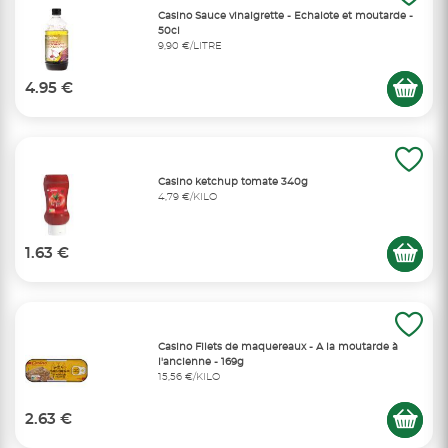
Casino Sauce vinaigrette - Echalote et moutarde -
50cl
9,90 €/LITRE
4.95 €
Casino ketchup tomate 340g
4,79 €/KILO
1.63 €
Casino Filets de maquereaux - A la moutarde à
l'ancienne - 169g
15,56 €/KILO
2.63 €