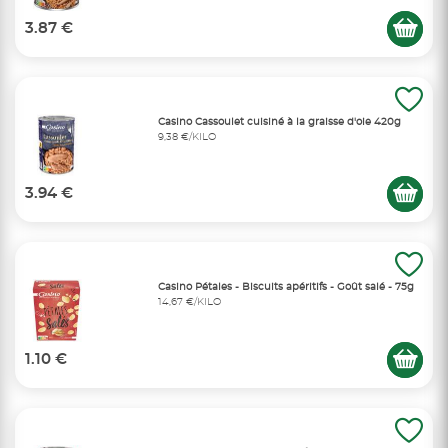
3.87 €
Casino Cassoulet cuisiné à la graisse d'oie 420g
9,38 €/KILO
3.94 €
Casino Pétales - Biscuits apéritifs - Goût salé - 75g
14,67 €/KILO
1.10 €