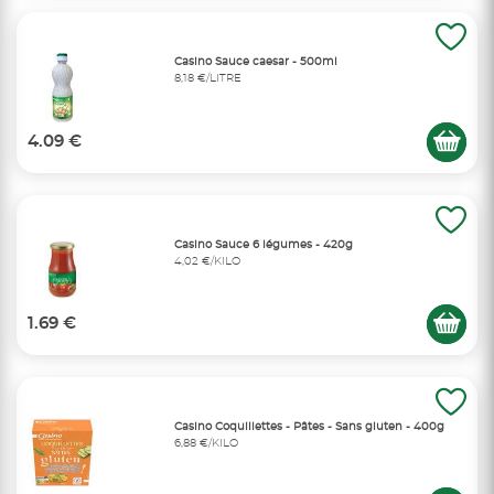
Casino Sauce caesar - 500ml
8,18 €/LITRE
4.09 €
Casino Sauce 6 légumes - 420g
4,02 €/KILO
1.69 €
Casino Coquillettes - Pâtes - Sans gluten - 400g
6,88 €/KILO