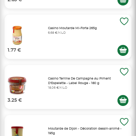
Casino Moutarde Mi-Forte 265g
6,68 €/KILO
1.77 €
Casino Terrine De Campagne Au Piment
D'Espelette - Label Rouge - 180 g
18,06 €/KILO
3.25 €
Moutarde de Dijon - Décoration dessin-animé -
195g