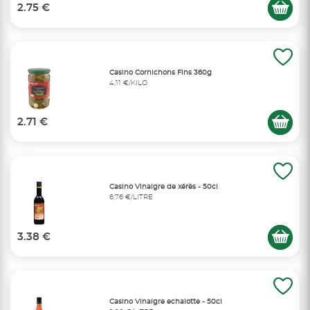
2.75 €
Casino Cornichons Fins 360g
4,11 €/KILO
2.71 €
Casino Vinaigre de xérès - 50cl
6,76 €/LITRE
3.38 €
Casino Vinaigre echalotte - 50cl