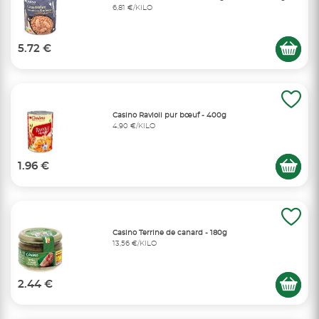
6,81 €/KILO
5.72 €
Casino Ravioli pur bœuf - 400g
4,90 €/KILO
1.96 €
Casino Terrine de canard - 180g
13,56 €/KILO
2.44 €