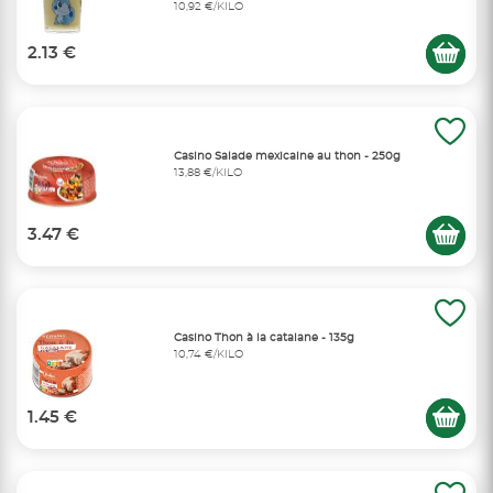
10,92 €/KILO
2.13 €
Casino Salade mexicaine au thon - 250g
13,88 €/KILO
3.47 €
Casino Thon à la catalane - 135g
10,74 €/KILO
1.45 €