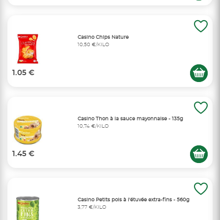
Casino Chips Nature
10,50 €/KILO
1.05 €
Casino Thon à la sauce mayonnaise - 135g
10,74 €/KILO
1.45 €
Casino Petits pois à l'étuvée extra-fins - 560g
3,77 €/KILO