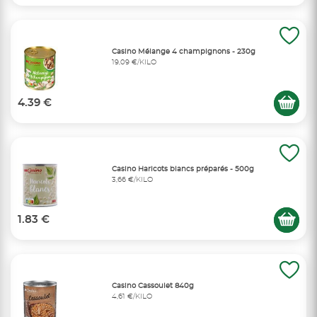
Casino Mélange 4 champignons - 230g
19,09 €/KILO
4.39 €
Casino Haricots blancs préparés - 500g
3,66 €/KILO
1.83 €
Casino Cassoulet 840g
4,61 €/KILO