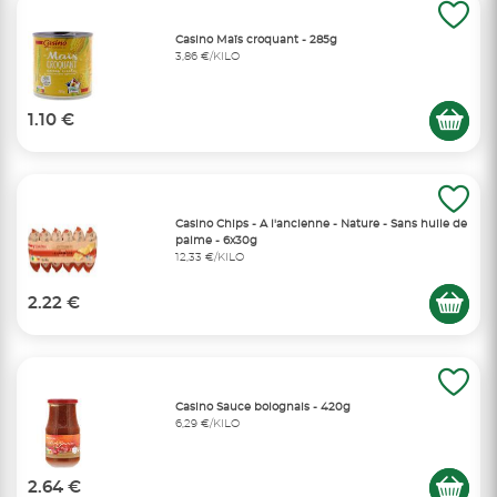
Casino Maïs croquant - 285g
3,86 €/KILO
1.10 €
Casino Chips - A l'ancienne - Nature - Sans huile de
palme - 6x30g
12,33 €/KILO
2.22 €
Casino Sauce bolognais - 420g
6,29 €/KILO
2.64 €