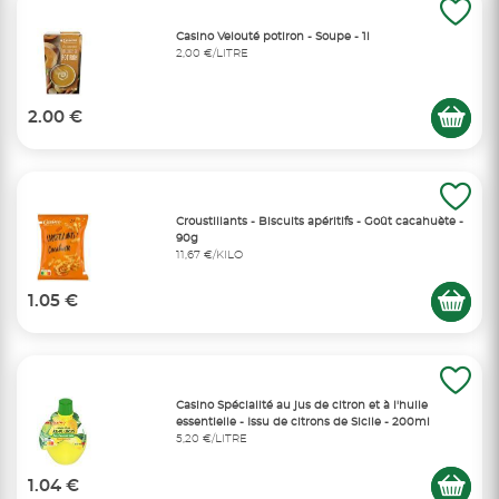
Casino Velouté potiron - Soupe - 1l
2,00 €/LITRE
2.00 €
Croustillants - Biscuits apéritifs - Goût cacahuète -
90g
11,67 €/KILO
1.05 €
Casino Spécialité au jus de citron et à l'huile
essentielle - Issu de citrons de Sicile - 200ml
5,20 €/LITRE
1.04 €