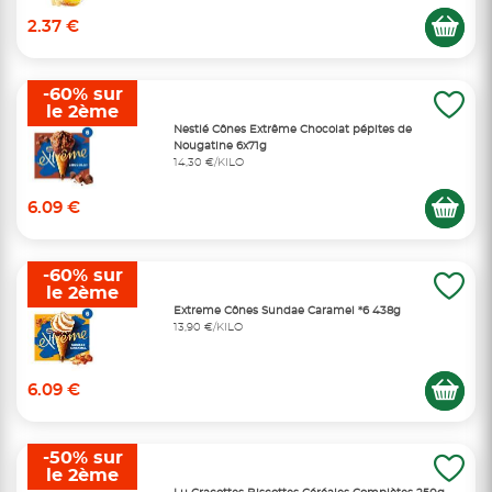
2.37 €
-60% sur
le 2ème
Nestlé Cônes Extrême Chocolat pépites de
Nougatine 6x71g
14,30 €/KILO
6.09 €
-60% sur
le 2ème
Extreme Cônes Sundae Caramel *6 438g
13,90 €/KILO
6.09 €
-50% sur
le 2ème