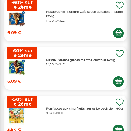
-60% sur
le 2ème
Nestlé Cônes Extrême Café sauce au café et Pépites
6x71g
14,30 €/KILO
6.09 €
-60% sur
le 2ème
Nestlé Extrême glaces menthe chocolat 6x71g
14,30 €/KILO
6.09 €
-50% sur
le 2ème
Pom'potes aux cinq fruits jaunes Le pack de 4x90g
9,83 €/KILO
3.54 €