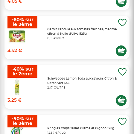
4.05 €
-60% sur
le 2ème
Garbit Taboulé aux tomates fraîches, menthe,
citron & huile d'olive 525g
6,51 €/KILO
3.42 €
-40% sur
le 2ème
Schweppes Lemon Soda aux saveurs Citron &
Citron vert 1,5L
2,17 €/LITRE
3.25 €
-50% sur
le 2ème
Pringles Chips Tuiles Crème et Oignon 175g
12,57 €/KILO