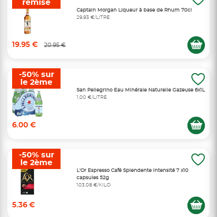
remise
Captain Morgan Liqueur à base de Rhum 70cl
29,93 €/LITRE
19.95 €
20.95 €
-50% sur
le 2ème
San Pellegrino Eau Minérale Naturelle Gazeuse 6x1L
1,00 €/LITRE
6.00 €
-50% sur
le 2ème
L'Or Espresso Café Splendente intensité 7 x10
capsules 52g
103,08 €/KILO
5.36 €