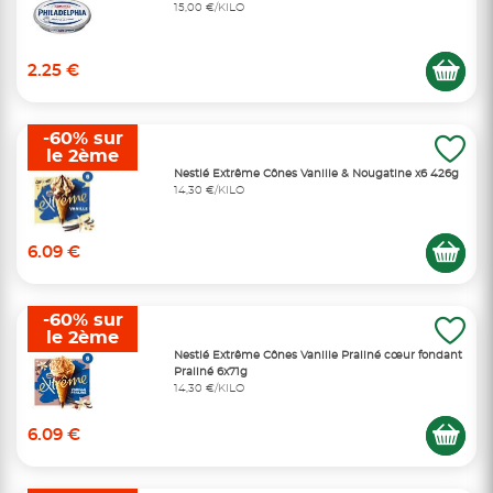
15,00 €/KILO
2.25 €
-60% sur
le 2ème
Nestlé Extrême Cônes Vanille & Nougatine x6 426g
14,30 €/KILO
6.09 €
-60% sur
le 2ème
Nestlé Extrême Cônes Vanille Praliné cœur fondant
Praliné 6x71g
14,30 €/KILO
6.09 €