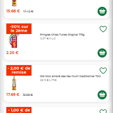
15.68 €
17.42 €
-50% sur
le 2ème
Pringles Chips Tuiles Original 175g
12,57 €/KILO
2.20 €
- 2,00 € de
remise
Old Nick ambré des îles rhum traditionnel 70cl
28,13 €/LITRE
17.69 €
19.69 €
- 1,00 € de