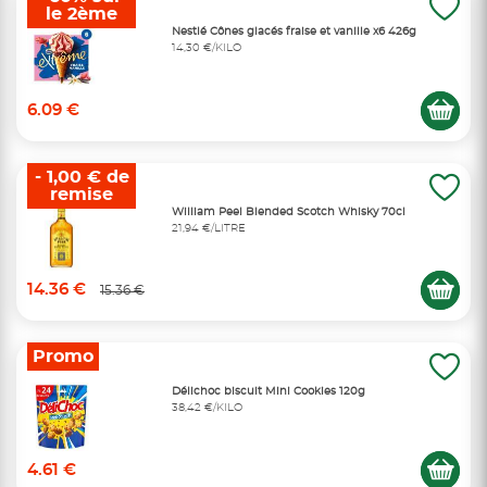
le 2ème
Nestlé Cônes glacés fraise et vanille x6 426g
14,30 €/KILO
6.09 €
- 1,00 € de
remise
William Peel Blended Scotch Whisky 70cl
21,94 €/LITRE
14.36 €
15.36 €
Promo
Délichoc biscuit Mini Cookies 120g
38,42 €/KILO
4.61 €