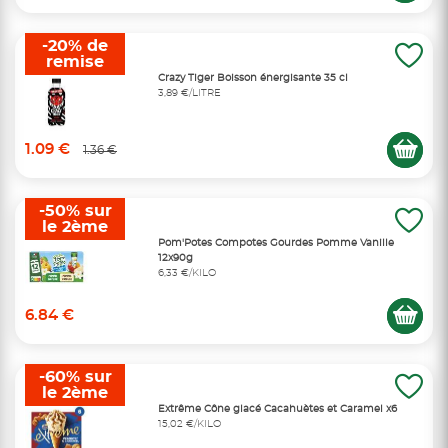
-20% de
remise
Crazy Tiger Boisson énergisante 35 cl
3,89 €/LITRE
1.09 €
1.36 €
-50% sur
le 2ème
Pom'Potes Compotes Gourdes Pomme Vanille
12x90g
6,33 €/KILO
6.84 €
-60% sur
le 2ème
Extrême Cône glacé Cacahuètes et Caramel x6
15,02 €/KILO