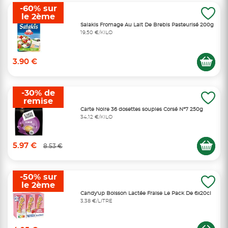
-60% sur
le 2ème
Salakis Fromage Au Lait De Brebis Pasteurisé 200g
19,50 €/KILO
3.90 €
-30% de
remise
Carte Noire 36 dosettes souples Corsé N°7 250g
34,12 €/KILO
5.97 €
8.53 €
-50% sur
le 2ème
Candy'up Boisson Lactée Fraise Le Pack De 6x20cl
3,38 €/LITRE