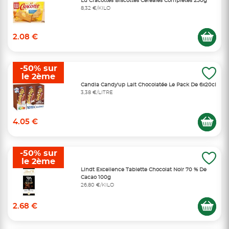
Lu Cracottes Biscottes Céréales Complètes 250g
8,32 €/KILO
2.08 €
-50% sur
le 2ème
Candia Candy'up Lait Chocolatée Le Pack De 6x20cl
3,38 €/LITRE
4.05 €
-50% sur
le 2ème
Lindt Excellence Tablette Chocolat Noir 70 % De
Cacao 100g
26,80 €/KILO
2.68 €