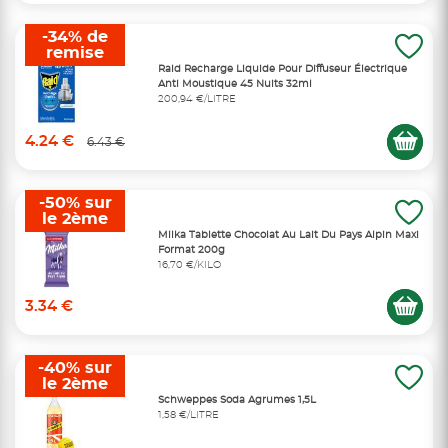
-34% de
remise
Raid Recharge Liquide Pour Diffuseur Électrique
Anti Moustique 45 Nuits 32ml
200,94 €/LITRE
4.24 €
6.43 €
-50% sur
le 2ème
Milka Tablette Chocolat Au Lait Du Pays Alpin Maxi
Format 200g
16,70 €/KILO
3.34 €
-40% sur
le 2ème
Schweppes Soda Agrumes 1,5L
1,58 €/LITRE