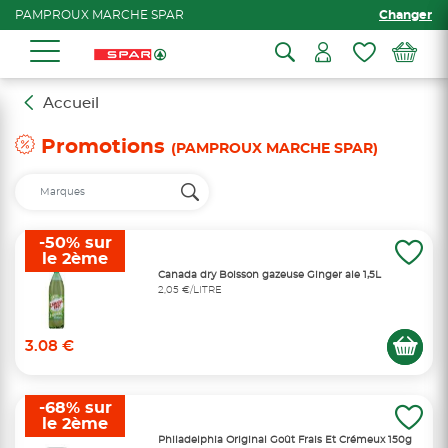
PAMPROUX MARCHE SPAR
Changer
Accueil
Promotions
(PAMPROUX MARCHE SPAR)
-50% sur
le 2ème
Canada dry Boisson gazeuse Ginger ale 1,5L
2,05 €/LITRE
3.08 €
-68% sur
le 2ème
Philadelphia Original Goût Frais Et Crémeux 150g