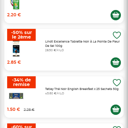
2.20 €
-50% sur
le 2ème
Lindt Excellence Tablette Noir À La Pointe De Fleur
De Sel 100g
28,50 €/KILO
2.85 €
-34% de
remise
Tetley Thé Noir English Breakfast x 25 Sachets 50g
45,60 €/KILO
1.50 €
2.28 €
-60% sur