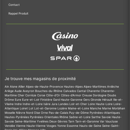
Contact
Rappel Produit
Je trouve mes magasins de proximité
Ain
Aisne
Allier
Alpes-de-Haute-Provence
Hautes-Alpes
Alpes-Maritimes
Ardèche
Ariège
Aude
Aveyron
Bouches-du-Rhône
Calvados
Cantal
Charente
Charente-
Maritime
Cher
Corrèze
Corse
Côte-d'Or
Côtes-d'Armor
Creuse
Dordogne
Doubs
Drôme
Eure
Eure-et-Loir
Finistère
Gard
Haute-Garonne
Gers
Gironde
Hérault
Ille-et-
Vilaine
Indre
Indre-et-Loire
Isère
Jura
Landes
Loir-et-Cher
Loire
Haute-Loire
Loire-
Atlantique
Loiret
Lot
Lot-et-Garonne
Lozère
Maine-et-Loire
Manche
Marne
Morbihan
Moselle
Nièvre
Nord
Oise
Orne
Pas-de-Calais
Puy-de-Dôme
Pyrénées-Atlantiques
Hautes-Pyrénées
Pyrénées-Orientales
Rhône
Saône-et-Loire
Sarthe
Savoie
Haute-
Savoie
Seine-Maritime
Yvelines
Deux-Sèvres
Tarn
Tarn-et-Garonne
Var
Vaucluse
Vendée
Vienne
Haute-Vienne
Vosges
Yonne
Essonne
Hauts-de-Seine
Seine-Saint-
Denis
Val-d'Oise
Monaco-Ville