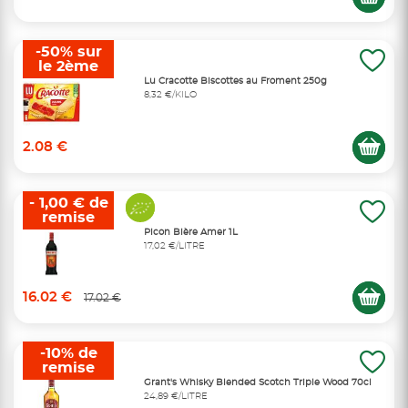
-50% sur
le 2ème
Lu Cracotte Biscottes au Froment 250g
8,32 €/KILO
2.08 €
- 1,00 € de
remise
Picon Bière Amer 1L
17,02 €/LITRE
16.02 €
17.02 €
-10% de
remise
Grant's Whisky Blended Scotch Triple Wood 70cl
24,89 €/LITRE