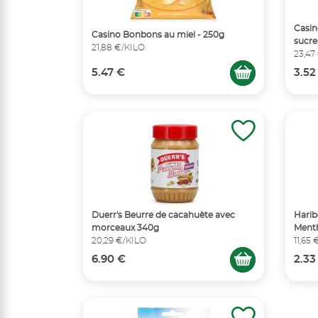
Casin
Casino Bonbons au miel - 250g
sucre
21,88 €/KILO
23,47
5.47 €
3.52
Duerr's Beurre de cacahuète avec
Harib
morceaux 340g
Menth
20,29 €/KILO
11,65
6.90 €
2.33