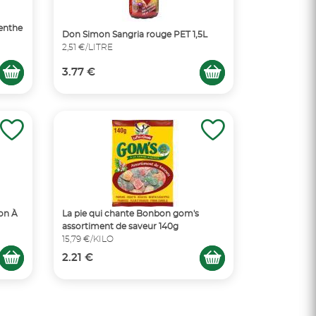
menthe
Don Simon Sangria rouge PET 1,5L
2,51 €/LITRE
3.77 €
on À
La pie qui chante Bonbon gom's
assortiment de saveur 140g
15,79 €/KILO
2.21 €