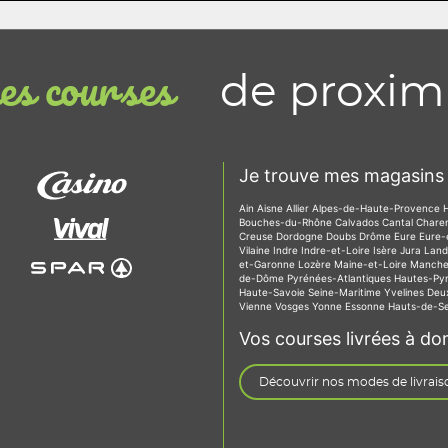
de proxim
s courses
Je trouve mes magasins 
Ain
Aisne
Allier
Alpes-de-Haute-Provence
Bouches-du-Rhône
Calvados
Cantal
Chare
Creuse
Dordogne
Doubs
Drôme
Eure
Eure-
Vilaine
Indre
Indre-et-Loire
Isère
Jura
Lan
et-Garonne
Lozère
Maine-et-Loire
Manch
de-Dôme
Pyrénées-Atlantiques
Hautes-Py
Haute-Savoie
Seine-Maritime
Yvelines
Deu
Vienne
Vosges
Yonne
Essonne
Hauts-de-S
Vos courses livrées à dom
Découvrir nos modes de livrais