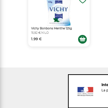
Vichy Bonbons Menthe 125g
15,92 €/KILO
1.99 €
Int
La p