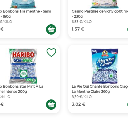
o Bonbons à la menthe - Sans
Casino Pastilles de vichy goût 
 - 150g
- 230g
 €/KILO
6,83 €/KILO
 €
1.57 €
o Bonbons Star Mint À La
La Pie Qui Chante Bonbons Glaç
e Intense 200g
La Menthe Claire 360g
 €/KILO
8,39 €/KILO
 €
3.02 €