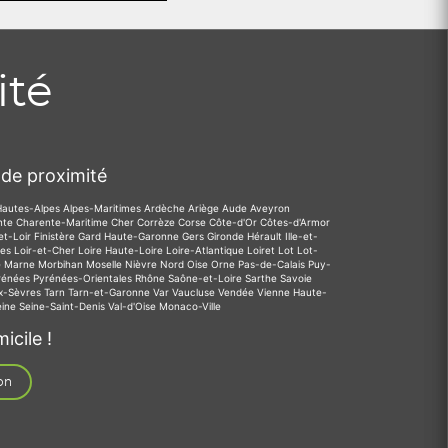
ité
de proximité
Hautes-Alpes
Alpes-Maritimes
Ardèche
Ariège
Aude
Aveyron
nte
Charente-Maritime
Cher
Corrèze
Corse
Côte-d'Or
Côtes-d'Armor
et-Loir
Finistère
Gard
Haute-Garonne
Gers
Gironde
Hérault
Ille-et-
des
Loir-et-Cher
Loire
Haute-Loire
Loire-Atlantique
Loiret
Lot
Lot-
e
Marne
Morbihan
Moselle
Nièvre
Nord
Oise
Orne
Pas-de-Calais
Puy-
rénées
Pyrénées-Orientales
Rhône
Saône-et-Loire
Sarthe
Savoie
x-Sèvres
Tarn
Tarn-et-Garonne
Var
Vaucluse
Vendée
Vienne
Haute-
eine
Seine-Saint-Denis
Val-d'Oise
Monaco-Ville
icile !
on