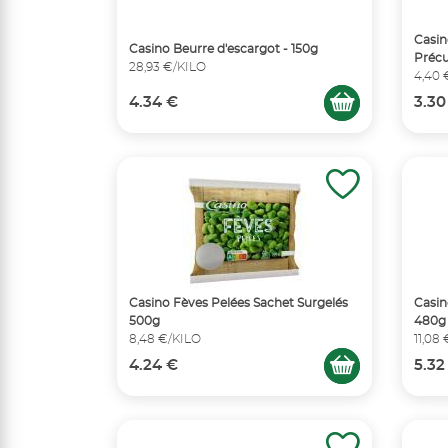
Casin
Casino Beurre d'escargot - 150g
Précu
28,93 €/KILO
4,40 
4.34 €
3.30
Casino Fèves Pelées Sachet Surgelés
Casin
500g
480g
8,48 €/KILO
11,08
4.24 €
5.32