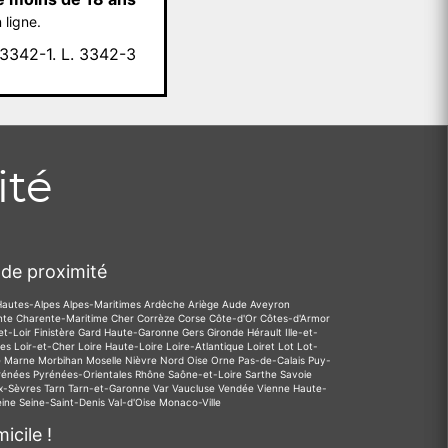
 ligne.
342-1. L. 3342-3
ité
de proximité
Hautes-Alpes
Alpes-Maritimes
Ardèche
Ariège
Aude
Aveyron
nte
Charente-Maritime
Cher
Corrèze
Corse
Côte-d'Or
Côtes-d'Armor
et-Loir
Finistère
Gard
Haute-Garonne
Gers
Gironde
Hérault
Ille-et-
des
Loir-et-Cher
Loire
Haute-Loire
Loire-Atlantique
Loiret
Lot
Lot-
e
Marne
Morbihan
Moselle
Nièvre
Nord
Oise
Orne
Pas-de-Calais
Puy-
rénées
Pyrénées-Orientales
Rhône
Saône-et-Loire
Sarthe
Savoie
x-Sèvres
Tarn
Tarn-et-Garonne
Var
Vaucluse
Vendée
Vienne
Haute-
eine
Seine-Saint-Denis
Val-d'Oise
Monaco-Ville
icile !