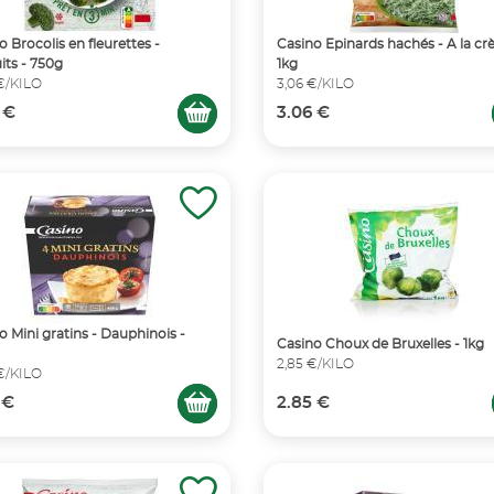
o Brocolis en fleurettes -
Casino Epinards hachés - A la cr
its - 750g
1kg
€/KILO
3,06 €/KILO
 €
3.06 €
o Mini gratins - Dauphinois -
Casino Choux de Bruxelles - 1kg
2,85 €/KILO
 €/KILO
 €
2.85 €