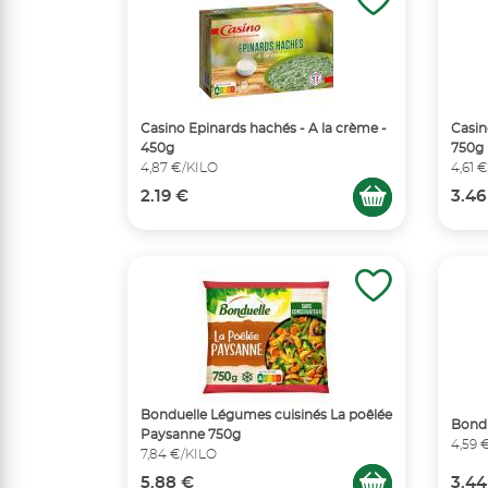
Casino Epinards hachés - A la crème -
Casin
450g
750g
4,87 €/KILO
4,61 
2.19 €
3.46
Bonduelle Légumes cuisinés La poêlée
Bondu
Paysanne 750g
4,59 
7,84 €/KILO
5.88 €
3.44