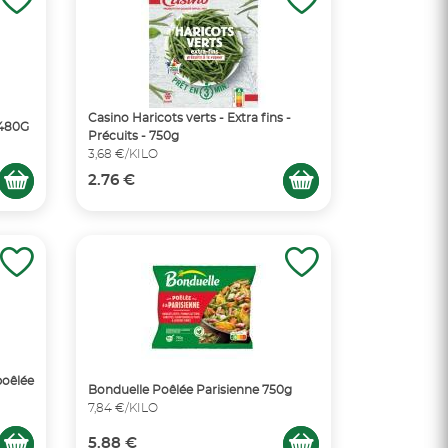
Casino Haricots verts - Extra fins -
 480G
Précuits - 750g
3,68 €/KILO
2.76 €
poêlée
Bonduelle Poêlée Parisienne 750g
7,84 €/KILO
5.88 €