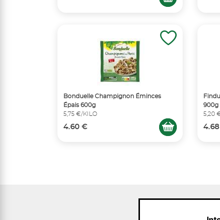
Bonduelle Champignon Éminces
Findu
Épais 600g
900g
5,75 €/KILO
5,20 
4.60 €
4.68
Int