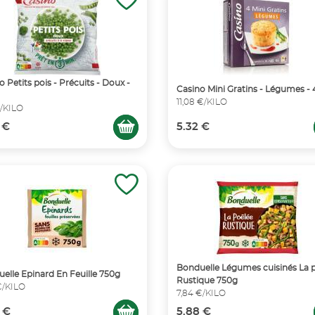
o Petits pois - Précuits - Doux -
Casino Mini Gratins - Légumes -
11,08 €/KILO
€/KILO
 €
5.32 €
Bonduelle Légumes cuisinés La 
elle Epinard En Feuille 750g
Rustique 750g
€/KILO
7,84 €/KILO
 €
5.88 €