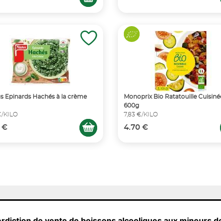
s Epinards Hachés à la crème
Monoprix Bio Ratatouille Cuisiné
600g
€/KILO
7,83 €/KILO
 €
4.70 €
erdiction de vente de boissons alcooliques aux mineurs d