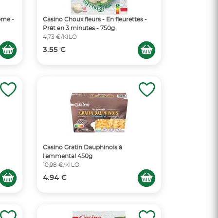
ème -
Casino Choux fleurs - En fleurettes -
Prêt en 3 minutes - 750g
4,73 €/KILO
3.55 €
Casino Gratin Dauphinois à
l'emmental 450g
10,98 €/KILO
4.94 €