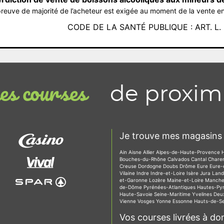
reuve de majorité de l’acheteur est exigée au moment de la vente en
CODE DE LA SANTÉ PUBLIQUE : ART. L. 3
de proxim
s courses
Je trouve mes magasins 
Ain
Aisne
Allier
Alpes-de-Haute-Provence
Bouches-du-Rhône
Calvados
Cantal
Chare
Creuse
Dordogne
Doubs
Drôme
Eure
Eure-
Vilaine
Indre
Indre-et-Loire
Isère
Jura
Lan
et-Garonne
Lozère
Maine-et-Loire
Manch
de-Dôme
Pyrénées-Atlantiques
Hautes-Py
Haute-Savoie
Seine-Maritime
Yvelines
Deu
Vienne
Vosges
Yonne
Essonne
Hauts-de-S
Vos courses livrées à dom