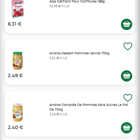
Alsa Gélifiant Pour Confitures 188g
33,56 €/KILO
6.31 €
Andros Dessert Pommes Vanille 750g
3,32 €/KILO
2.49 €
Andros Compote De Pommes Sans Sucres Le Pot
De 730g
3,29 €/KILO
2.40 €