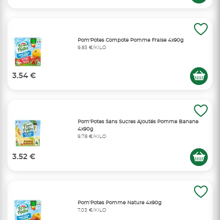
Pom'Potes Compote Pomme Fraise 4x90g
9,83 €/KILO
3.54 €
Pom'Potes Sans Sucres Ajoutés Pomme Banane
4x90g
9,78 €/KILO
3.52 €
Pom'Potes Pomme Nature 4x90g
7,03 €/KILO