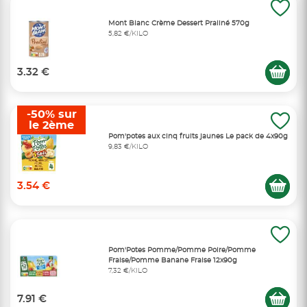
Mont Blanc Crème Dessert Praliné 570g
5,82 €/KILO
3.32 €
-50% sur
le 2ème
Pom'potes aux cinq fruits jaunes Le pack de 4x90g
9,83 €/KILO
3.54 €
Pom'Potes Pomme/Pomme Poire/Pomme
Fraise/Pomme Banane Fraise 12x90g
7,32 €/KILO
7.91 €