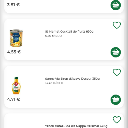
3.51 €
St Mamet Cocktail de fruits 850g
5,35 €/KILO
4.55 €
Sunny Via Sirop d'Agave Doseur 350g
13,46 €/KILO
4.71 €
Yabon Gâteau de Riz Nappé Caramel 420g