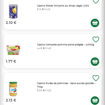
Casino Poires Williams Au Sirop Léger 410G
5,12 €/KILO
2.10 €
Casino Compote pomme poire allégée - 4x100g
4,43 €/KILO
1.77 €
Casino Purée de pommes - Sans sucres ajoutés -
710g
3,00 €/KILO
2.13 €