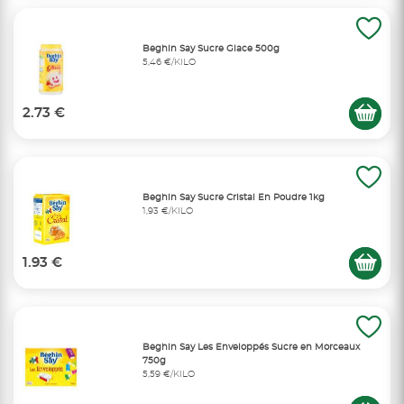
Beghin Say Sucre Glace 500g
5,46 €/KILO
2.73 €
Beghin Say Sucre Cristal En Poudre 1kg
1,93 €/KILO
1.93 €
Beghin Say Les Enveloppés Sucre en Morceaux
750g
5,59 €/KILO