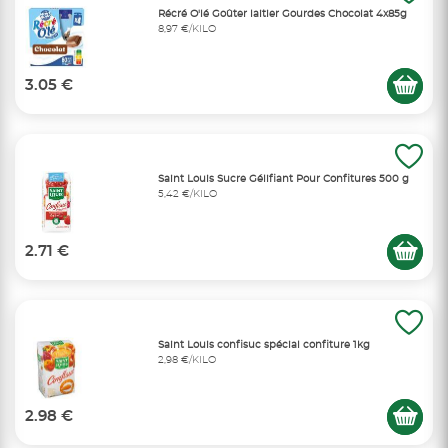
Récré O'lé Goûter laitier Gourdes Chocolat 4x85g
8,97 €/KILO
3.05 €
Saint Louis Sucre Gélifiant Pour Confitures 500 g
5,42 €/KILO
2.71 €
Saint Louis confisuc spécial confiture 1kg
2,98 €/KILO
2.98 €