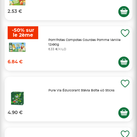
2.53 €
-50% sur
le 2ème
Pom'Potes Compotes Gourdes Pomme Vanille
12x90g
6,33 €/KILO
6.84 €
Pure Via Édulcorant Stévia Boîte 40 Sticks
4.90 €