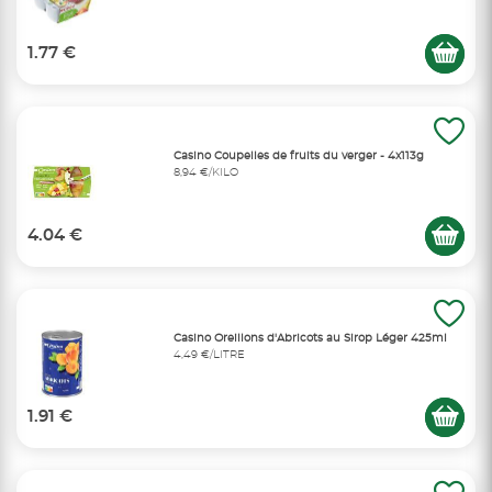
1.77 €
Casino Coupelles de fruits du verger - 4x113g
8,94 €/KILO
4.04 €
Casino Oreillons d'Abricots au Sirop Léger 425ml
4,49 €/LITRE
1.91 €