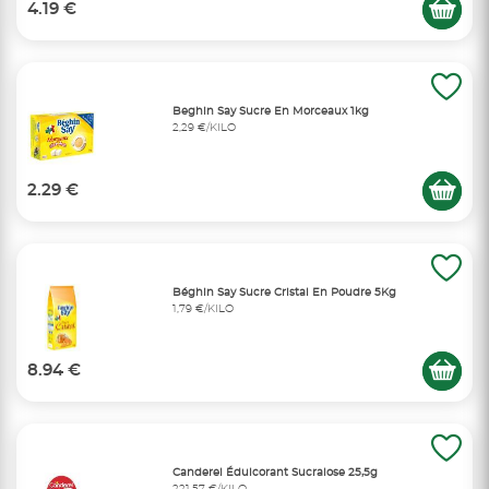
4.19 €
Beghin Say Sucre En Morceaux 1kg
2,29 €/KILO
2.29 €
Béghin Say Sucre Cristal En Poudre 5Kg
1,79 €/KILO
8.94 €
Canderel Édulcorant Sucralose 25,5g