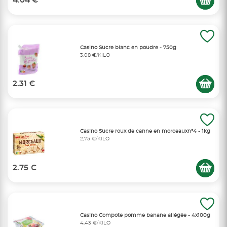
4.04 €
Casino Sucre blanc en poudre - 750g
3,08 €/KILO
2.31 €
Casino Sucre roux de canne en morceauxn°4 - 1kg
2,75 €/KILO
2.75 €
Casino Compote pomme banane allégée - 4x100g
4,43 €/KILO