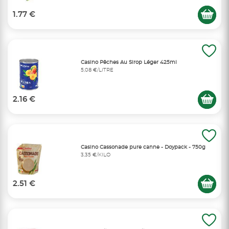
1.77 €
Casino Pêches Au Sirop Léger 425ml
5,08 €/LITRE
2.16 €
Casino Cassonade pure canne - Doypack - 750g
3,35 €/KILO
2.51 €