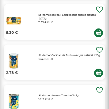
St Mamet cocktail 4 fruits sans sucres ajoutés
4x113g
11,73 €/KILO
5.30 €
St Mamet Cocktail de fruits avec jus naturel 425g
6,54 €/KILO
2.78 €
St Mamet Ananas Tranche 345g
10,17 €/KILO