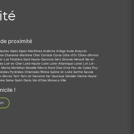
ité
de proximité
Hautes-Alpes
Alpes-Maritimes
Ardèche
Ariège
Aude
Aveyron
nte
Charente-Maritime
Cher
Corrèze
Corse
Côte-d'Or
Côtes-d'Armor
et-Loir
Finistère
Gard
Haute-Garonne
Gers
Gironde
Hérault
Ille-et-
des
Loir-et-Cher
Loire
Haute-Loire
Loire-Atlantique
Loiret
Lot
Lot-
e
Marne
Morbihan
Moselle
Nièvre
Nord
Oise
Orne
Pas-de-Calais
Puy-
rénées
Pyrénées-Orientales
Rhône
Saône-et-Loire
Sarthe
Savoie
x-Sèvres
Tarn
Tarn-et-Garonne
Var
Vaucluse
Vendée
Vienne
Haute-
eine
Seine-Saint-Denis
Val-d'Oise
Monaco-Ville
icile !
on