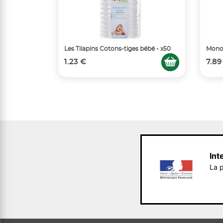
Les Tilapins Cotons-tiges bébé - x50
Monop
1.23 €
7.89
Int
La p