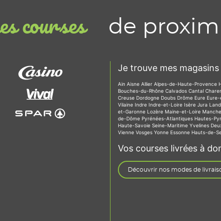
de proxim
s courses
Je trouve mes magasins 
Ain
Aisne
Allier
Alpes-de-Haute-Provence
Bouches-du-Rhône
Calvados
Cantal
Chare
Creuse
Dordogne
Doubs
Drôme
Eure
Eure-
Vilaine
Indre
Indre-et-Loire
Isère
Jura
Lan
et-Garonne
Lozère
Maine-et-Loire
Manch
de-Dôme
Pyrénées-Atlantiques
Hautes-Py
Haute-Savoie
Seine-Maritime
Yvelines
Deu
Vienne
Vosges
Yonne
Essonne
Hauts-de-S
Vos courses livrées à dom
Découvrir nos modes de livrais