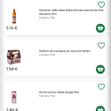
Paulaner Hefe-Weiss Bière Blonde Allemande 5.5%
Bouteille 50cl
6,28 €/LITRE
3.14 €
Pelforth Brune Bière Du Nord 6.5° 6x25cl
5,06 €/LITRE
7.59 €
Rince Cochon Bière Rouge 50cl
5,60 €/LITRE
2.80 €