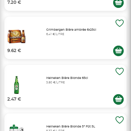
7.20 €
Grimbergen Bière ambrée 6x25cl
6,41 €/LITRE
9.62 €
Heineken Bière Blonde 65cl
3,80 €/LITRE
2.47 €
Heineken Bière Blonde 5° Fût 5L
5,37 €/LITRE