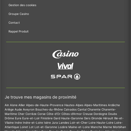
Gestion des cookies
Groupe Casino
Contact
Rappel Produit
Je trouve mes magasins de proximité
Ain
Aisne
Allier
Alpes-de-Haute-Provence
Hautes-Alpes
Alpes-Maritimes
Ardèche
Ariège
Aude
Aveyron
Bouches-du-Rhône
Calvados
Cantal
Charente
Charente-
Maritime
Cher
Corrèze
Corse
Côte-d'Or
Côtes-d'Armor
Creuse
Dordogne
Doubs
Drôme
Eure
Eure-et-Loir
Finistère
Gard
Haute-Garonne
Gers
Gironde
Hérault
Ille-et-
Vilaine
Indre
Indre-et-Loire
Isère
Jura
Landes
Loir-et-Cher
Loire
Haute-Loire
Loire-
Atlantique
Loiret
Lot
Lot-et-Garonne
Lozère
Maine-et-Loire
Manche
Marne
Morbihan