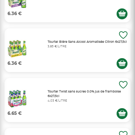
6.36 €
Tourtel Bière Sans Alcool Aromatisée Citron 6x27,5cl
3,85 €/LITRE
6.36 €
Tourtel Twist sans sucres 0.0% jus de framboise
6x27,5cl
4,03 €/LITRE
6.65 €