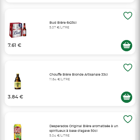
Bud Bière 6x25cl
5,07 €/LITRE
7.61 €
Chouffe Bière Blonde Artisanale 33cl
11,64 €/LITRE
3.84 €
Desperados Original Bière aromatisée à un
spiritueux à base d'agave 50cl
5,04 €/LITRE