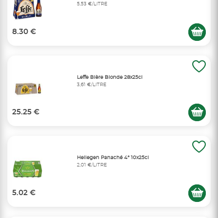
5,53 €/LITRE
8.30 €
Leffe Bière Blonde 28x25cl
3,61 €/LITRE
25.25 €
Hellegen Panaché 4° 10x25cl
2,01 €/LITRE
5.02 €