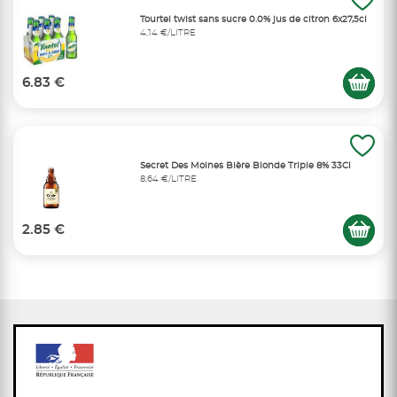
Tourtel twist sans sucre 0.0% jus de citron 6x27,5cl
4,14 €/LITRE
6.83 €
Secret Des Moines Bière Blonde Triple 8% 33Cl
8,64 €/LITRE
2.85 €