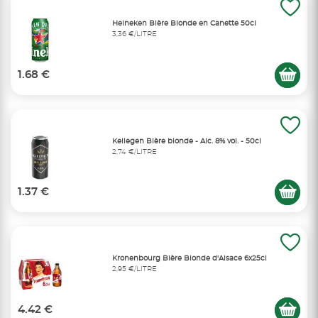
Heineken Bière Blonde en Canette 50cl
3,36 €/LITRE
1.68 €
Kellegen Bière blonde - Alc. 8% vol. - 50cl
2,74 €/LITRE
1.37 €
Kronenbourg Bière Blonde d'Alsace 6x25cl
2,95 €/LITRE
4.42 €