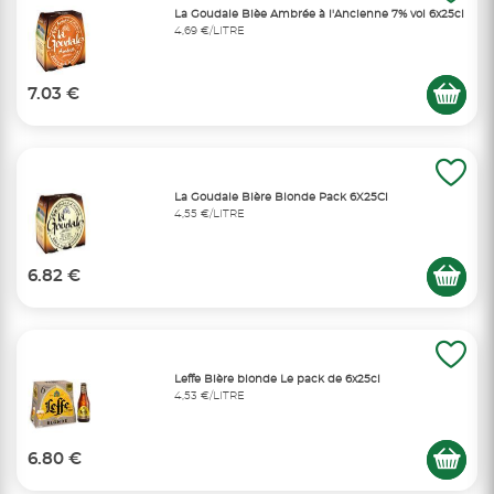
La Goudale Bièe Ambrée à l'Ancienne 7% vol 6x25cl
4,69 €/LITRE
7.03 €
La Goudale Bière Blonde Pack 6X25Cl
4,55 €/LITRE
6.82 €
Leffe Bière blonde Le pack de 6x25cl
4,53 €/LITRE
6.80 €