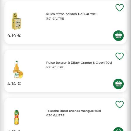
Pulco Citron boisson à diluer 70cl
5,91 €/LITRE
4.14 €
Pulco Boisson à Diluer Orange & Citron 70cl
5,91 €/LITRE
4.14 €
Teisseire Boost ananas mangue 60cl
6,36 €/LITRE