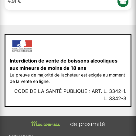
4.91 €
Interdiction de vente de boissons alcooliques
aux mineurs de moins de 18 ans
La preuve de majorité de l’acheteur est exigée au moment
de la vente en ligne.
CODE DE LA SANTÉ PUBLIQUE : ART. L. 3342-1.
L. 3342-3
Mes courses
de proximité