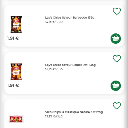
Lay's Chips Saveur Barbecue 135g
14,15 €/KILO
1.91 €
Lay's Chips saveur Poulet Rôti 135g
14,15 €/KILO
1.91 €
Vico Chips la Classique Nature 6 x 27,5g
15,33 €/KILO