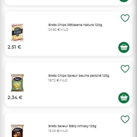
Brets Chips Rôtisserie Nature 120g
20,92 €/KILO
2.51 €
Brets Chips Saveur beurre persillé 125g
18,72 €/KILO
2.34 €
Brets Saveur BBQ Whisky 125g
15,20 €/KILO