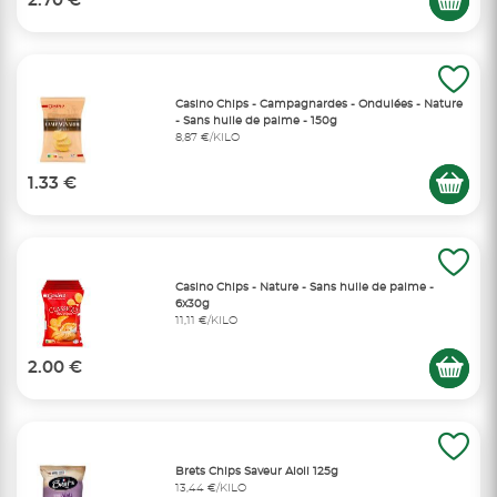
2.70 €
Casino Chips - Campagnardes - Ondulées - Nature
- Sans huile de palme - 150g
8,87 €/KILO
1.33 €
Casino Chips - Nature - Sans huile de palme -
6x30g
11,11 €/KILO
2.00 €
Brets Chips Saveur Aioli 125g
13,44 €/KILO