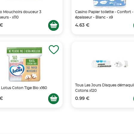
o Mouchoirs douceur 3
Casino Papier toilette - Confort -
eurs - x110
épaisseur - Blanc - x9
 €
4.63 €
Tous Les Jours Disques démaquil
 Lotus Coton Tige Bio x160
Cotons x120
 €
0.99 €