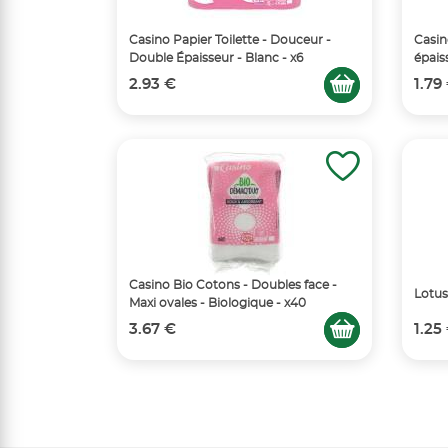
Casino Papier Toilette - Douceur -
Casin
Double Épaisseur - Blanc - x6
épaiss
2.93 €
1.79
Casino Bio Cotons - Doubles face -
Lotus
Maxi ovales - Biologique - x40
3.67 €
1.25