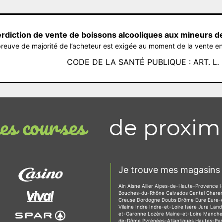
erdiction de vente de boissons alcooliques aux mineurs d
reuve de majorité de l’acheteur est exigée au moment de la vente en
CODE DE LA SANTÉ PUBLIQUE : ART. L. 3
de proxim
s courses
Je trouve mes magasins 
Ain
Aisne
Allier
Alpes-de-Haute-Provence
Bouches-du-Rhône
Calvados
Cantal
Chare
Creuse
Dordogne
Doubs
Drôme
Eure
Eure-
Vilaine
Indre
Indre-et-Loire
Isère
Jura
Lan
et-Garonne
Lozère
Maine-et-Loire
Manch
de-Dôme
Pyrénées-Atlantiques
Hautes-Py