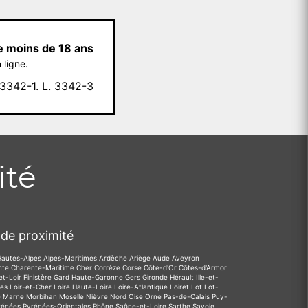
e moins de 18 ans
 ligne.
342-1. L. 3342-3
ité
de proximité
Hautes-Alpes
Alpes-Maritimes
Ardèche
Ariège
Aude
Aveyron
nte
Charente-Maritime
Cher
Corrèze
Corse
Côte-d'Or
Côtes-d'Armor
et-Loir
Finistère
Gard
Haute-Garonne
Gers
Gironde
Hérault
Ille-et-
des
Loir-et-Cher
Loire
Haute-Loire
Loire-Atlantique
Loiret
Lot
Lot-
e
Marne
Morbihan
Moselle
Nièvre
Nord
Oise
Orne
Pas-de-Calais
Puy-
rénées
Pyrénées-Orientales
Rhône
Saône-et-Loire
Sarthe
Savoie