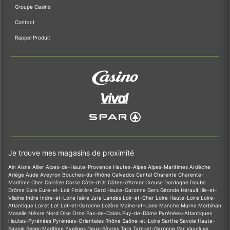
Groupe Casino
Contact
Rappel Produit
Je trouve mes magasins de proximité
Ain
Aisne
Allier
Alpes-de-Haute-Provence
Hautes-Alpes
Alpes-Maritimes
Ardèche
Ariège
Aude
Aveyron
Bouches-du-Rhône
Calvados
Cantal
Charente
Charente-
Maritime
Cher
Corrèze
Corse
Côte-d'Or
Côtes-d'Armor
Creuse
Dordogne
Doubs
Drôme
Eure
Eure-et-Loir
Finistère
Gard
Haute-Garonne
Gers
Gironde
Hérault
Ille-et-
Vilaine
Indre
Indre-et-Loire
Isère
Jura
Landes
Loir-et-Cher
Loire
Haute-Loire
Loire-
Atlantique
Loiret
Lot
Lot-et-Garonne
Lozère
Maine-et-Loire
Manche
Marne
Morbihan
Moselle
Nièvre
Nord
Oise
Orne
Pas-de-Calais
Puy-de-Dôme
Pyrénées-Atlantiques
Hautes-Pyrénées
Pyrénées-Orientales
Rhône
Saône-et-Loire
Sarthe
Savoie
Haute-
Savoie
Seine-Maritime
Yvelines
Deux-Sèvres
Tarn
Tarn-et-Garonne
Var
Vaucluse