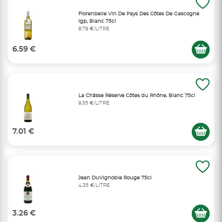
Florenbelle Vin De Pays Des Côtes De Gascogne
Igp, Blanc 75cl
8,79 €/LITRE
6.59 €
La Châsse Réserve Côtes du Rhône, Blanc 75cl
9,35 €/LITRE
7.01 €
Jean DuVignoble Rouge 75cl
4,35 €/LITRE
3.26 €