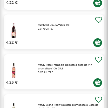
4.22 €
Valchoisi Vin de Table 1,5l
2,81 €/LITRE
4.22 €
Veryly Rosé Frambois' Boisson à base de Vin
aromatisée 10% 75cl
5,67 €/LITRE
4.25 €
Veryly Blanc Pêch' Boisson Aromatisée à Base de