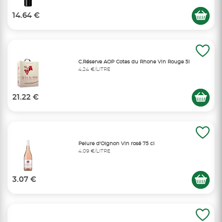
14.64 €
C.Réserve AOP Cotes du Rhone Vin Rouge 5l
4,24 €/LITRE
21.22 €
Pelure d'Oignon Vin rosé 75 cl
4,09 €/LITRE
3.07 €