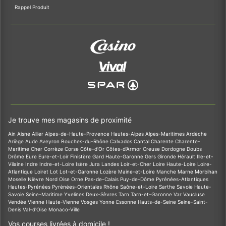
Rappel Produit
Je trouve mes magasins de proximité
Ain
Aisne
Allier
Alpes-de-Haute-Provence
Hautes-Alpes
Alpes-Maritimes
Ardèche
Ariège
Aude
Aveyron
Bouches-du-Rhône
Calvados
Cantal
Charente
Charente-
Maritime
Cher
Corrèze
Corse
Côte-d'Or
Côtes-d'Armor
Creuse
Dordogne
Doubs
Drôme
Eure
Eure-et-Loir
Finistère
Gard
Haute-Garonne
Gers
Gironde
Hérault
Ille-et-
Vilaine
Indre
Indre-et-Loire
Isère
Jura
Landes
Loir-et-Cher
Loire
Haute-Loire
Loire-
Atlantique
Loiret
Lot
Lot-et-Garonne
Lozère
Maine-et-Loire
Manche
Marne
Morbihan
Moselle
Nièvre
Nord
Oise
Orne
Pas-de-Calais
Puy-de-Dôme
Pyrénées-Atlantiques
Hautes-Pyrénées
Pyrénées-Orientales
Rhône
Saône-et-Loire
Sarthe
Savoie
Haute-
Savoie
Seine-Maritime
Yvelines
Deux-Sèvres
Tarn
Tarn-et-Garonne
Var
Vaucluse
Vendée
Vienne
Haute-Vienne
Vosges
Yonne
Essonne
Hauts-de-Seine
Seine-Saint-
Denis
Val-d'Oise
Monaco-Ville
Vos courses livrées à domicile !