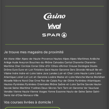
Je trouve mes magasins de proximité
Ain
Aisne
Allier
Alpes-de-Haute-Provence
Hautes-Alpes
Alpes-Maritimes
Ardèche
Ariège
Aude
Aveyron
Bouches-du-Rhône
Calvados
Cantal
Charente
Charente-
Maritime
Cher
Corrèze
Corse
Côte-d'Or
Côtes-d'Armor
Creuse
Dordogne
Doubs
Drôme
Eure
Eure-et-Loir
Finistère
Gard
Haute-Garonne
Gers
Gironde
Hérault
Ille-et-
Vilaine
Indre
Indre-et-Loire
Isère
Jura
Landes
Loir-et-Cher
Loire
Haute-Loire
Loire-
Atlantique
Loiret
Lot
Lot-et-Garonne
Lozère
Maine-et-Loire
Manche
Marne
Morbihan
Moselle
Nièvre
Nord
Oise
Orne
Pas-de-Calais
Puy-de-Dôme
Pyrénées-Atlantiques
Hautes-Pyrénées
Pyrénées-Orientales
Rhône
Saône-et-Loire
Sarthe
Savoie
Haute-
Savoie
Seine-Maritime
Yvelines
Deux-Sèvres
Tarn
Tarn-et-Garonne
Var
Vaucluse
Vendée
Vienne
Haute-Vienne
Vosges
Yonne
Essonne
Hauts-de-Seine
Seine-Saint-
Denis
Val-d'Oise
Monaco-Ville
Vos courses livrées à domicile !