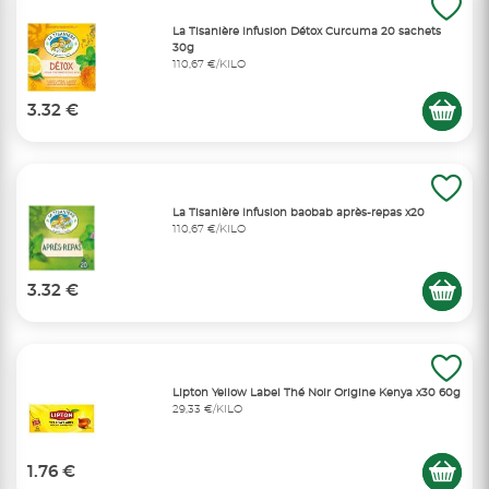
La Tisanière Infusion Détox Curcuma 20 sachets
30g
110,67 €/KILO
3.32 €
La Tisanière Infusion baobab après-repas x20
110,67 €/KILO
3.32 €
Lipton Yellow Label Thé Noir Origine Kenya x30 60g
29,33 €/KILO
1.76 €