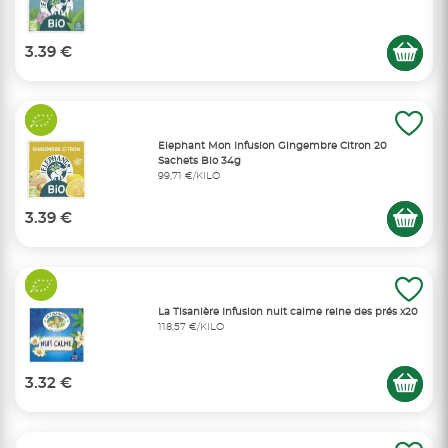
3.39 €
Elephant Mon Infusion Gingembre Citron 20
Sachets Bio 34g
99,71 €/KILO
3.39 €
La Tisanière Infusion nuit calme reine des prés x20
118,57 €/KILO
3.32 €