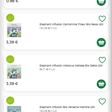
0.98 €
Elephant Infusion Camomille Tilleul Bio Relax x20
130,38 €/KILO
3.39 €
Elephant Infusion Hibiscus Mélisse Bio Detox x20
99,71 €/KILO
3.39 €
Elephant Infusion Bio Verveine Menthe x20
130,38 €/KILO