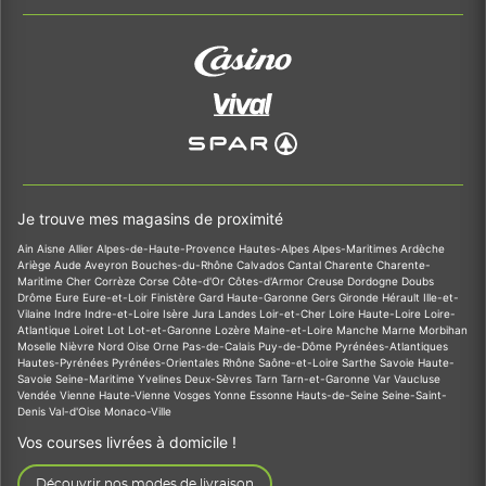
Je trouve mes magasins de proximité
Ain
Aisne
Allier
Alpes-de-Haute-Provence
Hautes-Alpes
Alpes-Maritimes
Ardèche
Ariège
Aude
Aveyron
Bouches-du-Rhône
Calvados
Cantal
Charente
Charente-
Maritime
Cher
Corrèze
Corse
Côte-d'Or
Côtes-d'Armor
Creuse
Dordogne
Doubs
Drôme
Eure
Eure-et-Loir
Finistère
Gard
Haute-Garonne
Gers
Gironde
Hérault
Ille-et-
Vilaine
Indre
Indre-et-Loire
Isère
Jura
Landes
Loir-et-Cher
Loire
Haute-Loire
Loire-
Atlantique
Loiret
Lot
Lot-et-Garonne
Lozère
Maine-et-Loire
Manche
Marne
Morbihan
Moselle
Nièvre
Nord
Oise
Orne
Pas-de-Calais
Puy-de-Dôme
Pyrénées-Atlantiques
Hautes-Pyrénées
Pyrénées-Orientales
Rhône
Saône-et-Loire
Sarthe
Savoie
Haute-
Savoie
Seine-Maritime
Yvelines
Deux-Sèvres
Tarn
Tarn-et-Garonne
Var
Vaucluse
Vendée
Vienne
Haute-Vienne
Vosges
Yonne
Essonne
Hauts-de-Seine
Seine-Saint-
Denis
Val-d'Oise
Monaco-Ville
Vos courses livrées à domicile !
Découvrir nos modes de livraison