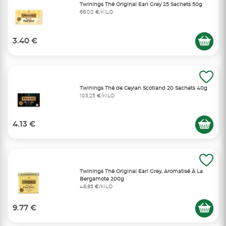
Twinings Thé Original Earl Grey 25 Sachets 50g
68,00 €/KILO
3.40 €
Twinings Thé de Ceylan Scotland 20 Sachets 40g
103,25 €/KILO
4.13 €
Twinings Thé Original Earl Grey, Aromatisé À La
Bergamote 200g
48,85 €/KILO
9.77 €