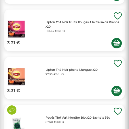
Lipton Thé Noir fruits Rouges à la fraise de France
x20
110,33 €/KILO
3.31 €
Lipton Thé Noir pèche Mangue x20
97,35 €/KILO
3.31 €
Pagés Thé Vert Menthe Bio x20 Sachets 36g
87,50 €/KILO