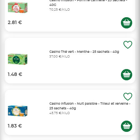
Casino Infusion - Pomme Cannelle - 25 Sachets -
40G
70,25 €/KILO
2.81 €
Casino Thé vert - Menthe - 25 sachets - 40g
37,00 €/KILO
1.48 €
Casino Infusion - Nuit paisible - Tilleul et verveine -
25 sachets - 40g
45,75 €/KILO
1.83 €