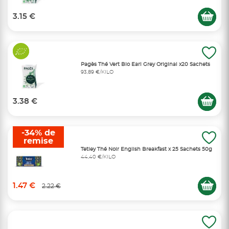
3.15 €
Pagès Thé Vert Bio Earl Grey Original x20 Sachets
93,89 €/KILO
3.38 €
-34% de
remise
Tetley Thé Noir English Breakfast x 25 Sachets 50g
44,40 €/KILO
1.47 €
2.22 €