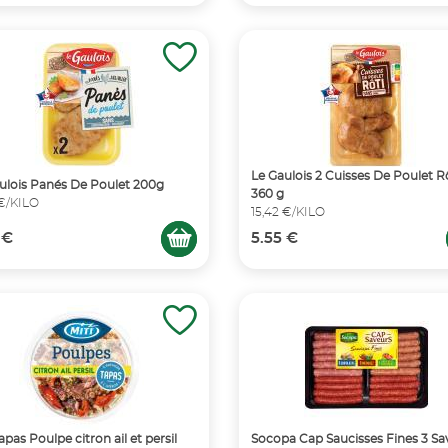
Le Gaulois 2 Cuisses De Poulet R
ulois Panés De Poulet 200g
360 g
 €/KILO
15,42 €/KILO
 €
5.55 €
apas Poulpe citron ail et persil
Socopa Cap Saucisses Fines 3 Sa