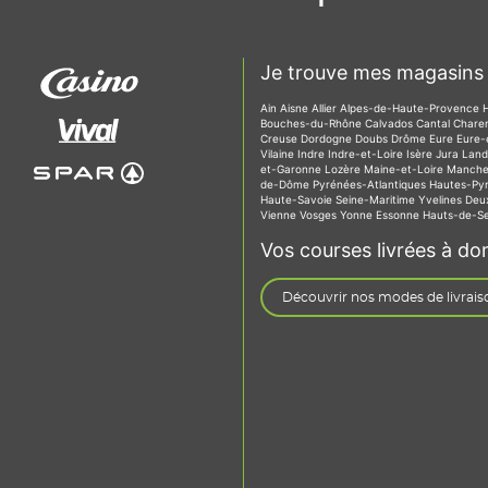
Je trouve mes magasins 
Ain
Aisne
Allier
Alpes-de-Haute-Provence
Bouches-du-Rhône
Calvados
Cantal
Chare
Creuse
Dordogne
Doubs
Drôme
Eure
Eure-
Vilaine
Indre
Indre-et-Loire
Isère
Jura
Lan
et-Garonne
Lozère
Maine-et-Loire
Manch
de-Dôme
Pyrénées-Atlantiques
Hautes-Py
Haute-Savoie
Seine-Maritime
Yvelines
Deu
Vienne
Vosges
Yonne
Essonne
Hauts-de-S
Vos courses livrées à dom
Découvrir nos modes de livrais