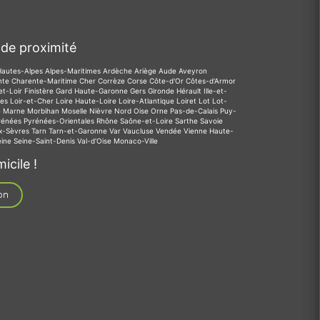
de proximité
Hautes-Alpes
Alpes-Maritimes
Ardèche
Ariège
Aude
Aveyron
nte
Charente-Maritime
Cher
Corrèze
Corse
Côte-d'Or
Côtes-d'Armor
et-Loir
Finistère
Gard
Haute-Garonne
Gers
Gironde
Hérault
Ille-et-
des
Loir-et-Cher
Loire
Haute-Loire
Loire-Atlantique
Loiret
Lot
Lot-
e
Marne
Morbihan
Moselle
Nièvre
Nord
Oise
Orne
Pas-de-Calais
Puy-
rénées
Pyrénées-Orientales
Rhône
Saône-et-Loire
Sarthe
Savoie
x-Sèvres
Tarn
Tarn-et-Garonne
Var
Vaucluse
Vendée
Vienne
Haute-
eine
Seine-Saint-Denis
Val-d'Oise
Monaco-Ville
icile !
on