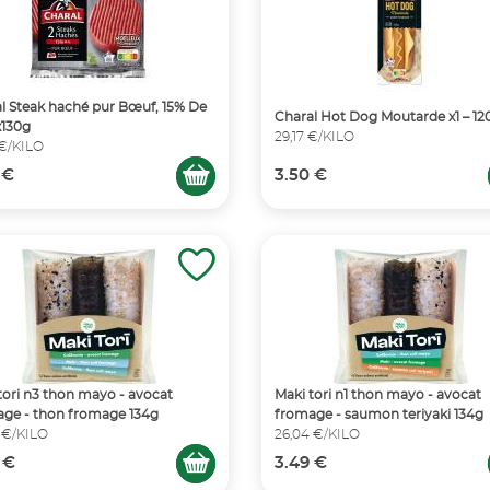
l Steak haché pur Bœuf, 15% De
Charal Hot Dog Moutarde x1 – 12
x130g
29,17 €/KILO
 €/KILO
 €
3.50 €
tori n3 thon mayo - avocat
Maki tori n1 thon mayo - avocat
ge - thon fromage 134g
fromage - saumon teriyaki 134g
 €/KILO
26,04 €/KILO
 €
3.49 €