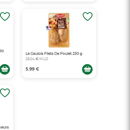
ôti
Le Gaulois Filets De Poulet 230 g
26,04 €/KILO
5.99 €
veurs