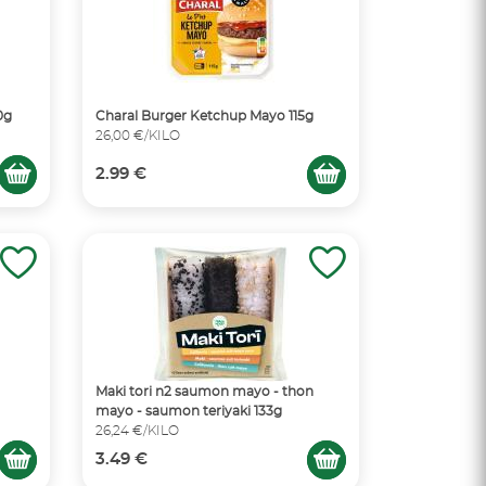
0g
Charal Burger Ketchup Mayo 115g
26,00 €/KILO
2.99 €
Maki tori n2 saumon mayo - thon
mayo - saumon teriyaki 133g
26,24 €/KILO
3.49 €