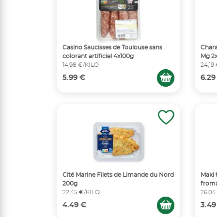
Casino Saucisses de Toulouse sans
Chara
colorant artificiel 4x100g
Mg 2
14,98 €/KILO
24,19
5.99 €
6.29
Cité Marine Filets de Limande du Nord
Maki 
200g
froma
22,45 €/KILO
26,04
4.49 €
3.49