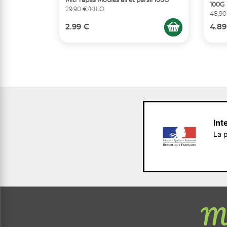
100G
29,90 €/KILO
48,90
2.99 €
4.89
Int
La p
Me