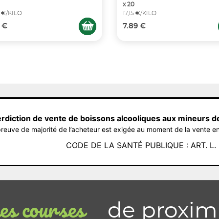
x 20
 €/KILO
17,15 €/KILO
 €
7.89 €
erdiction de vente de boissons alcooliques aux mineurs d
reuve de majorité de l’acheteur est exigée au moment de la vente en
CODE DE LA SANTÉ PUBLIQUE : ART. L. 3
de proxim
s courses