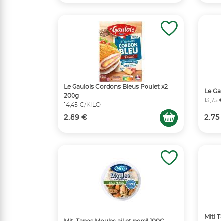
Le Gaulois Cordons Bleus Poulet x2
Le Ga
200g
13,75
14,45 €/KILO
2.89 €
2.75
Miti T
Miti Tapas Moules ail et persil 100G