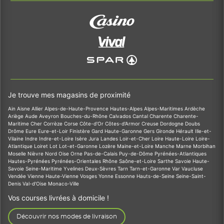
Je trouve mes magasins de proximité
Ain
Aisne
Allier
Alpes-de-Haute-Provence
Hautes-Alpes
Alpes-Maritimes
Ardèche
Ariège
Aude
Aveyron
Bouches-du-Rhône
Calvados
Cantal
Charente
Charente-
Maritime
Cher
Corrèze
Corse
Côte-d'Or
Côtes-d'Armor
Creuse
Dordogne
Doubs
Drôme
Eure
Eure-et-Loir
Finistère
Gard
Haute-Garonne
Gers
Gironde
Hérault
Ille-et-
Vilaine
Indre
Indre-et-Loire
Isère
Jura
Landes
Loir-et-Cher
Loire
Haute-Loire
Loire-
Atlantique
Loiret
Lot
Lot-et-Garonne
Lozère
Maine-et-Loire
Manche
Marne
Morbihan
Moselle
Nièvre
Nord
Oise
Orne
Pas-de-Calais
Puy-de-Dôme
Pyrénées-Atlantiques
Hautes-Pyrénées
Pyrénées-Orientales
Rhône
Saône-et-Loire
Sarthe
Savoie
Haute-
Savoie
Seine-Maritime
Yvelines
Deux-Sèvres
Tarn
Tarn-et-Garonne
Var
Vaucluse
Vendée
Vienne
Haute-Vienne
Vosges
Yonne
Essonne
Hauts-de-Seine
Seine-Saint-
Denis
Val-d'Oise
Monaco-Ville
Vos courses livrées à domicile !
Découvrir nos modes de livraison