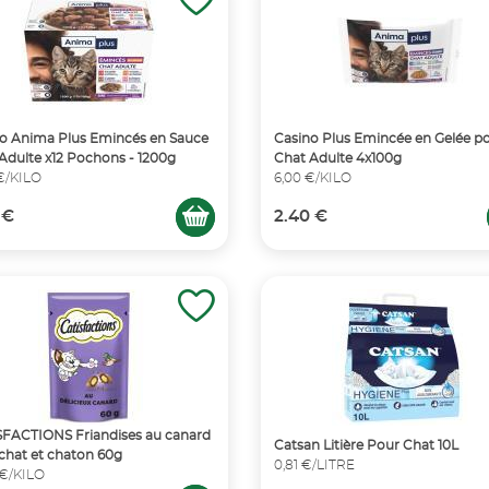
o Anima Plus Emincés en Sauce
Casino Plus Emincée en Gelée p
Adulte x12 Pochons - 1200g
Chat Adulte 4x100g
€/KILO
6,00 €/KILO
 €
2.40 €
FACTIONS Friandises au canard
Catsan Litière Pour Chat 10L
chat et chaton 60g
0,81 €/LITRE
 €/KILO