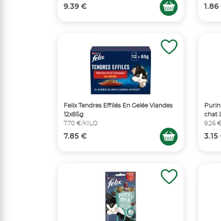
9.39 €
1.86
Felix Tendres Effilés En Gelée Viandes
Purin
12x85g
chat 
7,70 €/KILO
9,26 
7.85 €
3.15