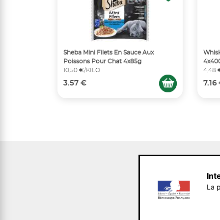
Sheba Mini Filets En Sauce Aux
Whisk
Poissons Pour Chat 4x85g
4x40
10,50 €/KILO
4,48 
3.57 €
7.16
Int
La p