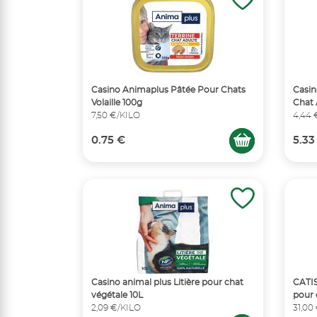
Casino Animaplus Pâtée Pour Chats
Casin
Volaille 100g
Chat 
7,50 €/KILO
4,44 
0.75 €
5.33
Casino animal plus Litière pour chat
CATIS
végétale 10L
pour 
2,09 €/KILO
31,00