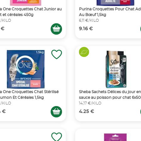
a One Croquettes Chat Junior au
Purina Croquettes Pour Chat Ad
t et céréales 450g
Au Bœuf 1,5kg
€/KILO
6,11 €/KILO
 €
9.16 €
a One Croquettes Chat Stérilisé
Sheba Sachets Délices du jour en
umon Et Céréales 1,5kg
sauce au poisson pour chat 6x5
€/KILO
14,17 €/KILO
4 €
4.25 €