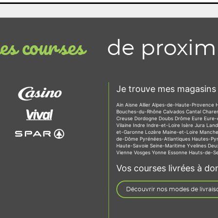
de proxim
s courses
Je trouve mes magasins 
Ain
Aisne
Allier
Alpes-de-Haute-Provence
Bouches-du-Rhône
Calvados
Cantal
Chare
Creuse
Dordogne
Doubs
Drôme
Eure
Eure-
Vilaine
Indre
Indre-et-Loire
Isère
Jura
Lan
et-Garonne
Lozère
Maine-et-Loire
Manch
de-Dôme
Pyrénées-Atlantiques
Hautes-Py
Haute-Savoie
Seine-Maritime
Yvelines
Deu
Vienne
Vosges
Yonne
Essonne
Hauts-de-S
Vos courses livrées à dom
Découvrir nos modes de livrais