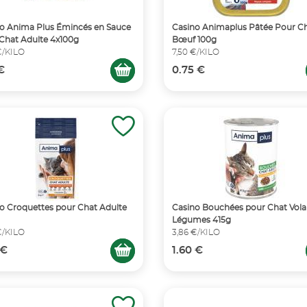
o Anima Plus Émincés en Sauce
Casino Animaplus Pâtée Pour C
Chat Adulte 4x100g
Bœuf 100g
€/KILO
7,50 €/KILO
 €
0.75 €
o Croquettes pour Chat Adulte
Casino Bouchées pour Chat Volai
Légumes 415g
€/KILO
3,86 €/KILO
 €
1.60 €