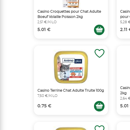
Casino Croquettes pour Chat Adulte
Casin
Boeuf Volaille Poisson 2kg
pour 
2,51 €/KILO
5,28 
5.01 €
2.11
Casin
Casino Terrine Chat Adulte Truite 100g
2kg
7,50 €/KILO
2,64 
0.75 €
5.01