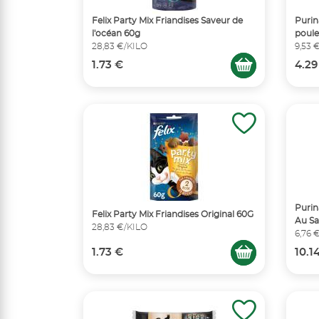
Felix Party Mix Friandises Saveur de
Purin
l'océan 60g
poule
28,83 €/KILO
9,53 
1.73 €
4.29
Purin
Felix Party Mix Friandises Original 60G
Au Sa
28,83 €/KILO
6,76 
1.73 €
10.1