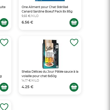
ulte
One Aliment pour Chat Stérilisé
Canard Sardine Boeuf Pack 8x 85g
9,65 €/KILO
6.56 €
Sheba Délices du Jour Pâtée sauce à la
0g
volaille pour chat 6x50g
14,17 €/KILO
4.25 €