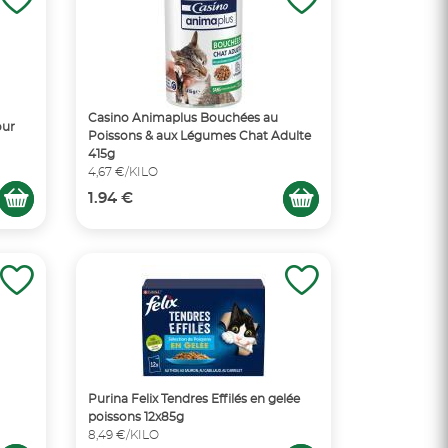
Casino Animaplus Bouchées au
our
Poissons & aux Légumes Chat Adulte
415g
4,67 €/KILO
1.94 €
Purina Felix Tendres Effilés en gelée
poissons 12x85g
8,49 €/KILO