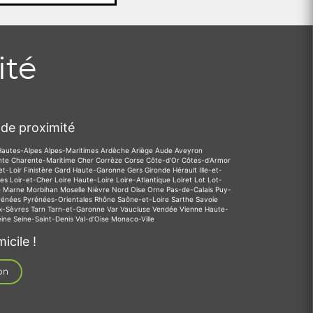
ité
de proximité
Hautes-Alpes
Alpes-Maritimes
Ardèche
Ariège
Aude
Aveyron
nte
Charente-Maritime
Cher
Corrèze
Corse
Côte-d'Or
Côtes-d'Armor
et-Loir
Finistère
Gard
Haute-Garonne
Gers
Gironde
Hérault
Ille-et-
des
Loir-et-Cher
Loire
Haute-Loire
Loire-Atlantique
Loiret
Lot
Lot-
e
Marne
Morbihan
Moselle
Nièvre
Nord
Oise
Orne
Pas-de-Calais
Puy-
rénées
Pyrénées-Orientales
Rhône
Saône-et-Loire
Sarthe
Savoie
x-Sèvres
Tarn
Tarn-et-Garonne
Var
Vaucluse
Vendée
Vienne
Haute-
eine
Seine-Saint-Denis
Val-d'Oise
Monaco-Ville
icile !
on