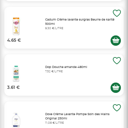
Cadum Crème lavante surgras Beurre de karité
500ml
9,30 €/LITRE
4.65 €
Dop Douche amande 480ml
7,52 €/LITRE
3.61 €
Dove Crème Lavante Pompe Soin des Mains
Original 250ml
11,08 €/LITRE