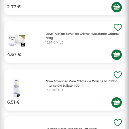
2.77 €
Dove Pain de Savon de Crème Hydratante Original
360g
12,97 €/KILO
4.67 €
Dove Advanced Care Crème de Douche Nutrition
Intense 0% Sulfate 400ml
16,28 €/LITRE
6.51 €