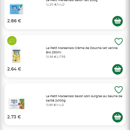
Le Petit Marseillais Savon lait 200g
14,30 €/KILO
2.86 €
Le Petit Marseillais Crème de Douche lait vanille
Bio 250ml
10,56 €/LITRE
2.64 €
Le Petit Marseillais Savon soin surgras au beurre de
karité 2x100g
13,65 €/KILO
2.73 €