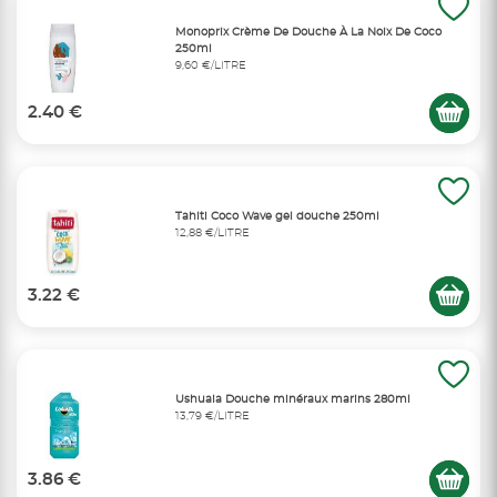
Monoprix Crème De Douche À La Noix De Coco
250ml
9,60 €/LITRE
2.40 €
Tahiti Coco Wave gel douche 250ml
12,88 €/LITRE
3.22 €
Ushuaia Douche minéraux marins 280ml
13,79 €/LITRE
3.86 €