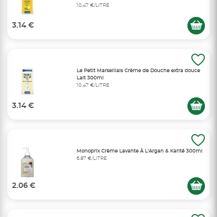
10,47 €/LITRE
3.14 €
Le Petit Marseillais Crème de Douche extra douce
Lait 300ml
10,47 €/LITRE
3.14 €
Monoprix Crème Lavante À L'Argan & Karité 300ml
6,87 €/LITRE
2.06 €