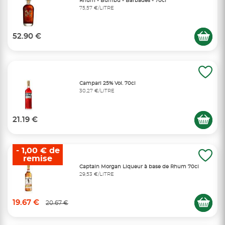
Rhum - Bumbu - Barbades - 70cl
75,57 €/LITRE
52.90 €
Campari 25% Vol. 70cl
30,27 €/LITRE
21.19 €
- 1,00 € de
remise
Captain Morgan Liqueur à base de Rhum 70cl
29,53 €/LITRE
19.67 €
20.67 €