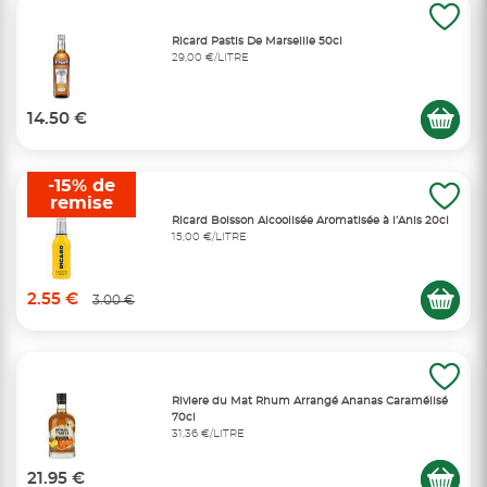
Ricard Pastis De Marseille 50cl
29,00 €/LITRE
14.50 €
-15% de
remise
Ricard Boisson Alcoolisée Aromatisée à l’Anis 20cl
15,00 €/LITRE
2.55 €
3.00 €
Riviere du Mat Rhum Arrangé Ananas Caramélisé
70cl
31,36 €/LITRE
21.95 €