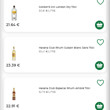
Gordon'S Gin London Dry 70cl
30,91 €/LITRE
21.64 €
Havana Club Rhum Cubain Blanc 3Ans 70cl
33,41 €/LITRE
23.39 €
Havana Club Especial Rhum Ambré 70cl
32,73 €/LITRE
22.91 €