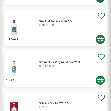
San José Tequila silver 70cl
27,91 €/LITRE
19.54 €
Smirnoff Ice Original Vodka 70cl
8,39 €/LITRE
5.87 €
Sobieski Vodka 37.5° 20cl
27,75 €/LITRE