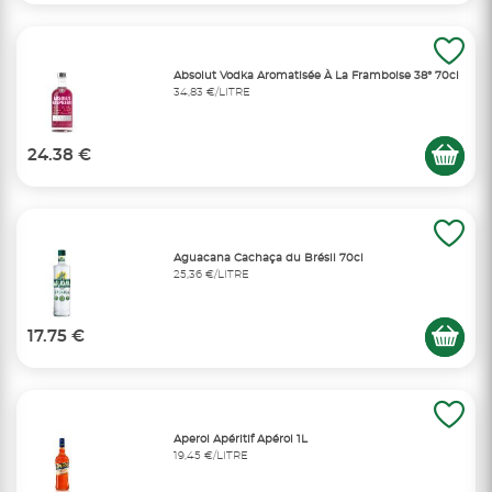
Absolut Vodka Aromatisée À La Framboise 38° 70cl
34,83 €/LITRE
24.38 €
Aguacana Cachaça du Brésil 70cl
25,36 €/LITRE
17.75 €
Aperol Apéritif Apérol 1L
19,45 €/LITRE