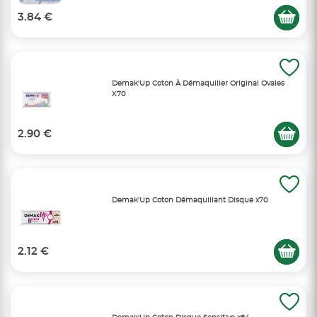
3.84 €
Demak'Up Coton À Démaquiller Original Ovales
X70
2.90 €
Demak'Up Coton Démaquillant Disque x70
2.12 €