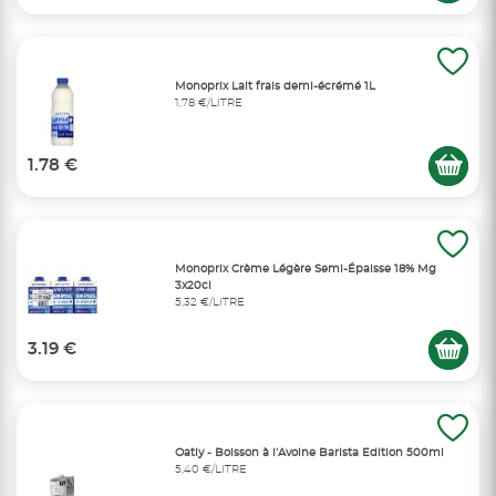
Monoprix Lait frais demi-écrémé 1L
1,78 €/LITRE
1.78 €
Monoprix Crème Légère Semi-Épaisse 18% Mg
3x20cl
5,32 €/LITRE
3.19 €
Oatly - Boisson à l’Avoine Barista Edition 500ml
5,40 €/LITRE