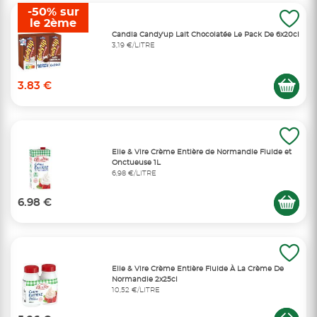
-50% sur
le 2ème
Candia Candy'up Lait Chocolatée Le Pack De 6x20cl
3,19 €/LITRE
3.83 €
Elle & Vire Crème Entière de Normandie Fluide et
Onctueuse 1L
6,98 €/LITRE
6.98 €
Elle & Vire Crème Entière Fluide À La Crème De
Normandie 2x25cl
10,52 €/LITRE