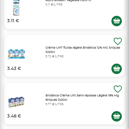
Alpro Boisson Végétale Coco 1L
3,11 €/LITRE
3.11 €
Crème UHT fluide légère Bridélice 12% MG briques
3x20cl
5,72 €/LITRE
3.43 €
Bridélice Crème Uht Semi-épaisse Légère 18% Mg
Briques 3x20cl
5,77 €/LITRE
3.46 €