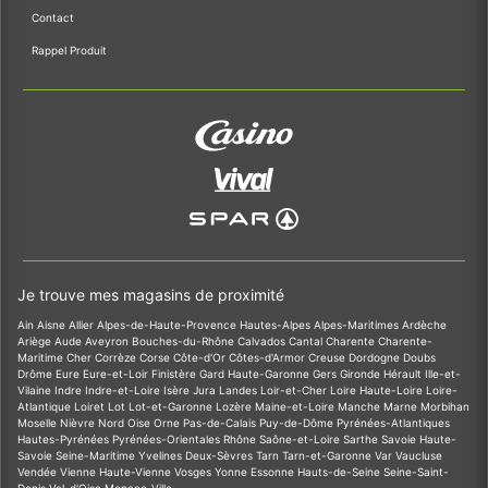
Contact
Rappel Produit
Je trouve mes magasins de proximité
Ain
Aisne
Allier
Alpes-de-Haute-Provence
Hautes-Alpes
Alpes-Maritimes
Ardèche
Ariège
Aude
Aveyron
Bouches-du-Rhône
Calvados
Cantal
Charente
Charente-
Maritime
Cher
Corrèze
Corse
Côte-d'Or
Côtes-d'Armor
Creuse
Dordogne
Doubs
Drôme
Eure
Eure-et-Loir
Finistère
Gard
Haute-Garonne
Gers
Gironde
Hérault
Ille-et-
Vilaine
Indre
Indre-et-Loire
Isère
Jura
Landes
Loir-et-Cher
Loire
Haute-Loire
Loire-
Atlantique
Loiret
Lot
Lot-et-Garonne
Lozère
Maine-et-Loire
Manche
Marne
Morbihan
Moselle
Nièvre
Nord
Oise
Orne
Pas-de-Calais
Puy-de-Dôme
Pyrénées-Atlantiques
Hautes-Pyrénées
Pyrénées-Orientales
Rhône
Saône-et-Loire
Sarthe
Savoie
Haute-
Savoie
Seine-Maritime
Yvelines
Deux-Sèvres
Tarn
Tarn-et-Garonne
Var
Vaucluse
Vendée
Vienne
Haute-Vienne
Vosges
Yonne
Essonne
Hauts-de-Seine
Seine-Saint-
Denis
Val-d'Oise
Monaco-Ville