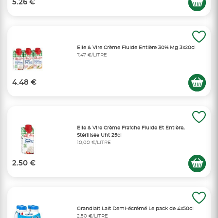
5.26 €
Elle & Vire Crème Fluide Entière 30% Mg 3x20cl
7,47 €/LITRE
4.48 €
Elle & Vire Crème Fraîche Fluide Et Entière,
Stérilisée Uht 25cl
10,00 €/LITRE
2.50 €
Grandlait Lait Demi-écrémé Le pack de 4x50cl
2,50 €/LITRE