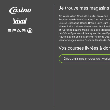
Je trouve mes magasins 
Ain
Aisne
Allier
Alpes-de-Haute-Provence
Bouches-du-Rhône
Calvados
Cantal
Chare
Creuse
Dordogne
Doubs
Drôme
Eure
Eure-
Vilaine
Indre
Indre-et-Loire
Isère
Jura
Lan
et-Garonne
Lozère
Maine-et-Loire
Manch
de-Dôme
Pyrénées-Atlantiques
Hautes-Py
Haute-Savoie
Seine-Maritime
Yvelines
Deu
Vienne
Vosges
Yonne
Essonne
Hauts-de-S
Vos courses livrées à dom
Découvrir nos modes de livrais