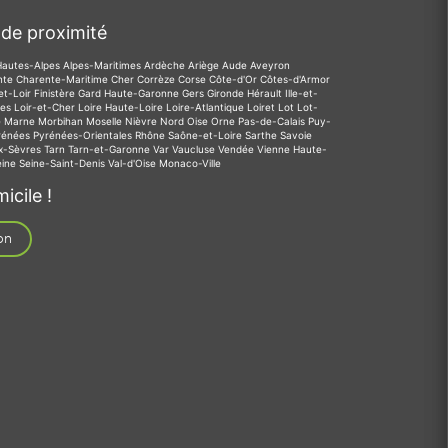
de proximité
Hautes-Alpes
Alpes-Maritimes
Ardèche
Ariège
Aude
Aveyron
nte
Charente-Maritime
Cher
Corrèze
Corse
Côte-d'Or
Côtes-d'Armor
et-Loir
Finistère
Gard
Haute-Garonne
Gers
Gironde
Hérault
Ille-et-
des
Loir-et-Cher
Loire
Haute-Loire
Loire-Atlantique
Loiret
Lot
Lot-
e
Marne
Morbihan
Moselle
Nièvre
Nord
Oise
Orne
Pas-de-Calais
Puy-
rénées
Pyrénées-Orientales
Rhône
Saône-et-Loire
Sarthe
Savoie
x-Sèvres
Tarn
Tarn-et-Garonne
Var
Vaucluse
Vendée
Vienne
Haute-
eine
Seine-Saint-Denis
Val-d'Oise
Monaco-Ville
icile !
on