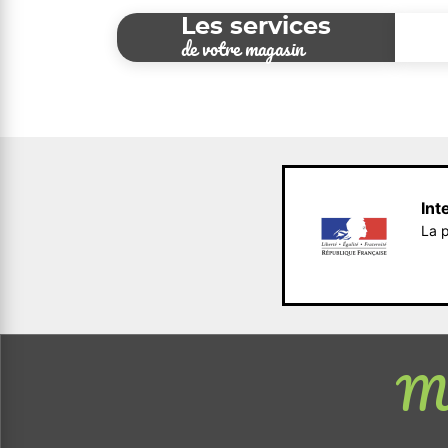
Les services
de votre magasin
Int
La p
Me