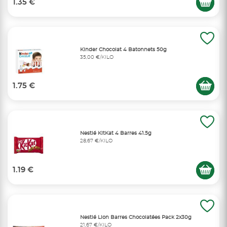
1.35 €
Kinder Chocolat 4 Batonnets 50g
35,00 €/KILO
1.75 €
Nestlé KitKat 4 Barres 41.5g
28,67 €/KILO
1.19 €
Nestlé Lion Barres Chocolatées Pack 2x30g
21,67 €/KILO