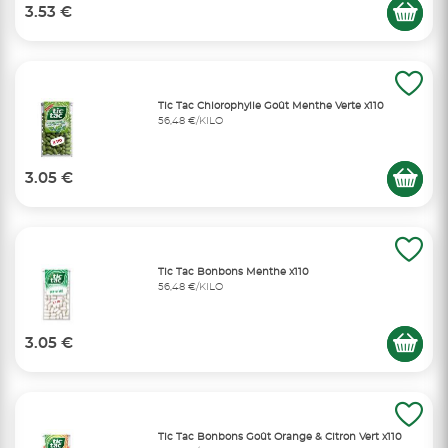
3.53 €
Tic Tac Chlorophylle Goût Menthe Verte x110
56,48 €/KILO
3.05 €
Tic Tac Bonbons Menthe x110
56,48 €/KILO
3.05 €
Tic Tac Bonbons Goût Orange & Citron Vert x110