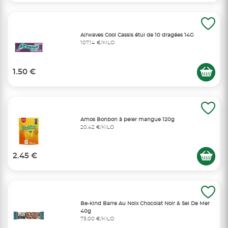
Airwaves Cool Cassis étui de 10 dragées 14G
107,14 €/KILO
1.50 €
Amos Bonbon à peler mangue 120g
20,42 €/KILO
2.45 €
Be-kind Barre Au Noix Chocolat Noir & Sel De Mer
40g
73,00 €/KILO