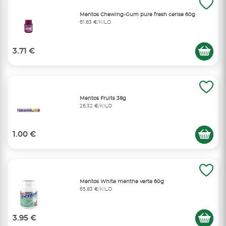
Mentos Chewing-Gum pure fresh cerise 60g
61,83 €/KILO
3.71 €
Mentos Fruits 38g
26,32 €/KILO
1.00 €
Mentos White menthe verte 60g
65,83 €/KILO
3.95 €