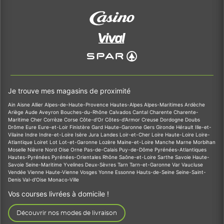
Je trouve mes magasins de proximité
Ain
Aisne
Allier
Alpes-de-Haute-Provence
Hautes-Alpes
Alpes-Maritimes
Ardèche
Ariège
Aude
Aveyron
Bouches-du-Rhône
Calvados
Cantal
Charente
Charente-
Maritime
Cher
Corrèze
Corse
Côte-d'Or
Côtes-d'Armor
Creuse
Dordogne
Doubs
Drôme
Eure
Eure-et-Loir
Finistère
Gard
Haute-Garonne
Gers
Gironde
Hérault
Ille-et-
Vilaine
Indre
Indre-et-Loire
Isère
Jura
Landes
Loir-et-Cher
Loire
Haute-Loire
Loire-
Atlantique
Loiret
Lot
Lot-et-Garonne
Lozère
Maine-et-Loire
Manche
Marne
Morbihan
Moselle
Nièvre
Nord
Oise
Orne
Pas-de-Calais
Puy-de-Dôme
Pyrénées-Atlantiques
Hautes-Pyrénées
Pyrénées-Orientales
Rhône
Saône-et-Loire
Sarthe
Savoie
Haute-
Savoie
Seine-Maritime
Yvelines
Deux-Sèvres
Tarn
Tarn-et-Garonne
Var
Vaucluse
Vendée
Vienne
Haute-Vienne
Vosges
Yonne
Essonne
Hauts-de-Seine
Seine-Saint-
Denis
Val-d'Oise
Monaco-Ville
Vos courses livrées à domicile !
Découvrir nos modes de livraison