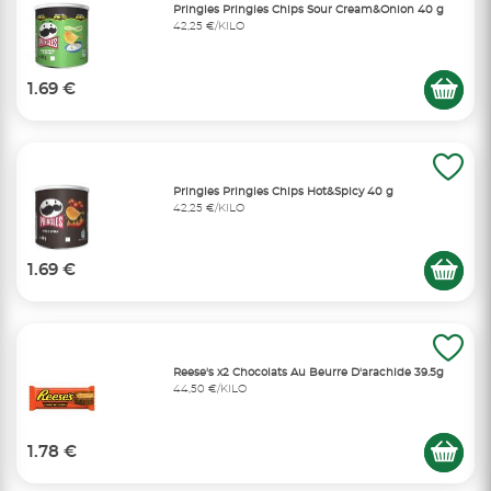
Pringles Pringles Chips Sour Cream&Onion 40 g
42,25 €/KILO
1.69 €
Pringles Pringles Chips Hot&Spicy 40 g
42,25 €/KILO
1.69 €
Reese's x2 Chocolats Au Beurre D'arachide 39.5g
44,50 €/KILO
1.78 €