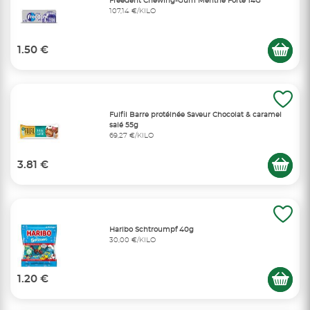
Freedent Chewing-Gum Menthe Forte 14G
107,14 €/KILO
1.50 €
Fulfil Barre protéinée Saveur Chocolat & caramel
salé 55g
69,27 €/KILO
3.81 €
Haribo Schtroumpf 40g
30,00 €/KILO
1.20 €