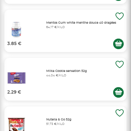
Mentos Gum white menthe douce 40 dragées
64,17 €/KILO
3.85 €
Milka Cookie sensation 52g
44,04 €/KILO
2.29 €
Nutella & Go 52g
51,73 €/KILO