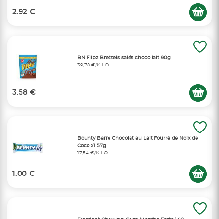
2.92 €
BN Flipz Bretzels salés choco lait 90g
39,78 €/KILO
3.58 €
Bounty Barre Chocolat au Lait Fourré de Noix de
Coco x1 57g
17,54 €/KILO
1.00 €