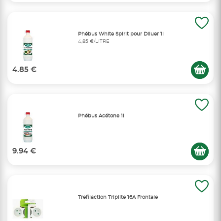
Phébus White Spirit pour Diluer 1l
4,85 €/LITRE
4.85 €
Phébus Acétone 1l
9.94 €
Trefilaction Triplite 16A Frontale