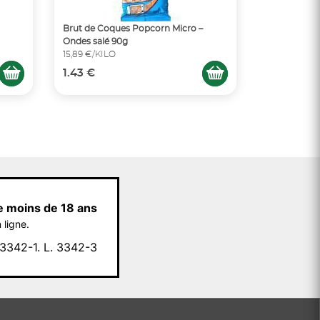
Brut de Coques Popcorn Micro –
Ondes salé 90g
15,89 €/KILO
1.43 €
e moins de 18 ans
 ligne.
342-1. L. 3342-3