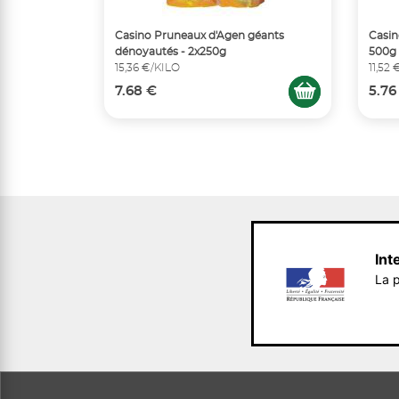
Casino Pruneaux d'Agen géants
Casin
dénoyautés - 2x250g
500g
15,36 €/KILO
11,52
7.68 €
5.76
Int
La p