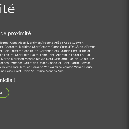
ité
de proximité
Hautes-Alpes
Alpes-Maritimes
Ardèche
Ariège
Aude
Aveyron
nte
Charente-Maritime
Cher
Corrèze
Corse
Côte-d'Or
Côtes-d'Armor
et-Loir
Finistère
Gard
Haute-Garonne
Gers
Gironde
Hérault
Ille-et-
des
Loir-et-Cher
Loire
Haute-Loire
Loire-Atlantique
Loiret
Lot
Lot-
e
Marne
Morbihan
Moselle
Nièvre
Nord
Oise
Orne
Pas-de-Calais
Puy-
rénées
Pyrénées-Orientales
Rhône
Saône-et-Loire
Sarthe
Savoie
x-Sèvres
Tarn
Tarn-et-Garonne
Var
Vaucluse
Vendée
Vienne
Haute-
eine
Seine-Saint-Denis
Val-d'Oise
Monaco-Ville
icile !
on