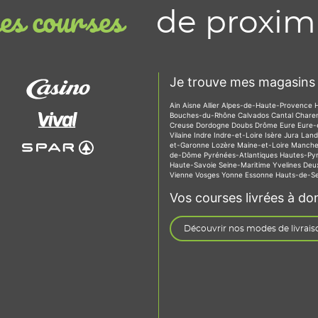
de proxim
s courses
Je trouve mes magasins 
Ain
Aisne
Allier
Alpes-de-Haute-Provence
Bouches-du-Rhône
Calvados
Cantal
Chare
Creuse
Dordogne
Doubs
Drôme
Eure
Eure-
Vilaine
Indre
Indre-et-Loire
Isère
Jura
Lan
et-Garonne
Lozère
Maine-et-Loire
Manch
de-Dôme
Pyrénées-Atlantiques
Hautes-Py
Haute-Savoie
Seine-Maritime
Yvelines
Deu
Vienne
Vosges
Yonne
Essonne
Hauts-de-S
Vos courses livrées à dom
Découvrir nos modes de livrais