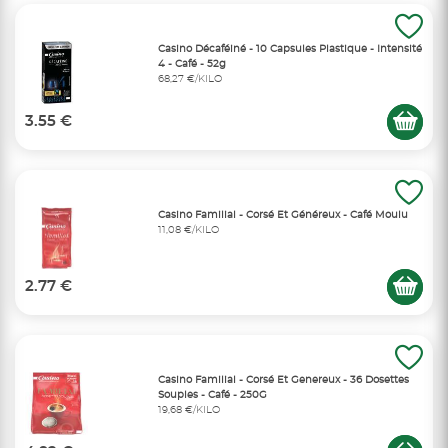
Casino Décaféiné - 10 Capsules Plastique - Intensité
4 - Café - 52g
68,27 €/KILO
3.55 €
Casino Familial - Corsé Et Généreux - Café Moulu
11,08 €/KILO
2.77 €
Casino Familial - Corsé Et Genereux - 36 Dosettes
Souples - Café - 250G
19,68 €/KILO