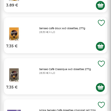
3.89 €
Senseo café doux x40 dosettes, 277g
26,53 €/KILO
7.35 €
Senseo Café Classique x40 dosettes 277g
26,53 €/KILO
7.35 €
Milka Senséo Café dosettes chocolat lait 112g