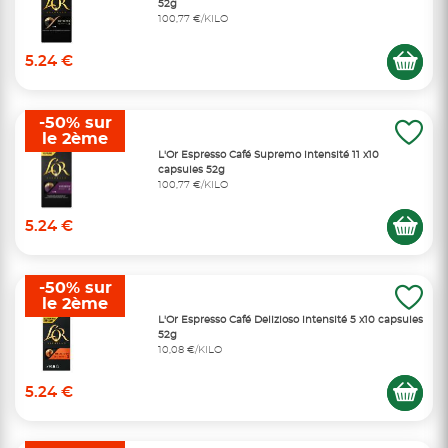
52g
100,77 €/KILO
5.24 €
-50% sur
le 2ème
L'Or Espresso Café Supremo intensité 11 x10
capsules 52g
100,77 €/KILO
5.24 €
-50% sur
le 2ème
L'Or Espresso Café Delizioso intensité 5 x10 capsules
52g
10,08 €/KILO
5.24 €