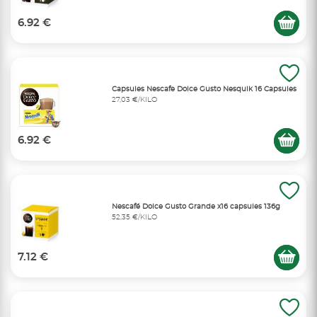
6.92 €
Capsules Nescafe Dolce Gusto Nesquik 16 Capsules
27,03 €/KILO
6.92 €
Nescafé Dolce Gusto Grande x16 capsules 136g
52,35 €/KILO
7.12 €