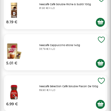
Nescafé Café Soluble Riche & Subtil 100g
81,90 €/KILO
8.19 €
Nescafé Cappuccino sticks 140g
35,79 €/KILO
5.01 €
Nescafé Sélection Café Soluble Flacon De 100g
69,90 €/KILO
6.99 €