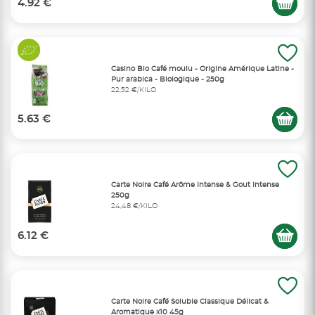
4.92 €
Casino Bio Café moulu - Origine Amérique Latine -
Pur arabica - Biologique - 250g
22,52 €/KILO
5.63 €
Carte Noire Café Arôme Intense & Gout Intense
250g
24,48 €/KILO
6.12 €
Carte Noire Café Soluble Classique Délicat &
Aromatique x10 45g