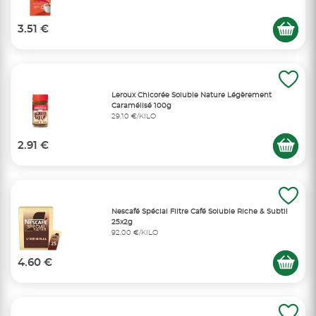
3.51 €
Leroux Chicorée Soluble Nature Légèrement
Caramélisé 100g
29,10 €/KILO
2.91 €
Nescafé Spécial Filtre Café Soluble Riche & Subtil
25x2g
92,00 €/KILO
4.60 €