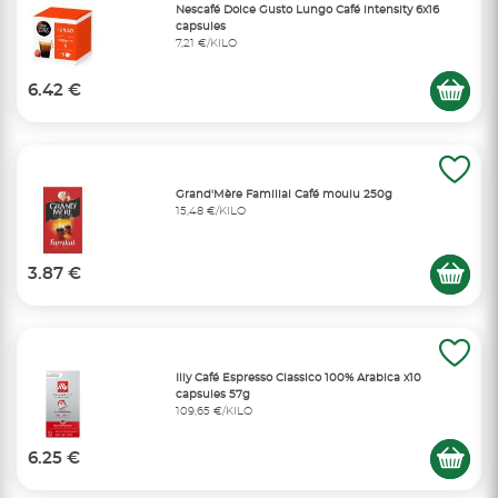
Nescafé Dolce Gusto Lungo Café intensity 6x16
capsules
7,21 €/KILO
6.42 €
Grand'Mère Familial Café moulu 250g
15,48 €/KILO
3.87 €
Illy Café Espresso Classico 100% Arabica x10
capsules 57g
109,65 €/KILO
6.25 €