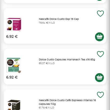
Nescafé Dolce Gusto Esp 16 Cap
78,64 €/KILO
6.92 €
Dolce Gusto Capsules Marrakech Tea x16 83g
83,37 €/KILO
6.92 €
Nescafé Dolce Gusto Café Espresso Intenso 16
capsules 112g
61,79 €/KILO