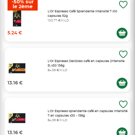
-50% sur
le 2ème
L'Or Espresso Café Splendente intensité 7 x10
capsules 52g
100,77 €/KILO
5.24 €
L'Or Espresso Delizioso café en capsules (intensite
5) x30 156g
84,36 €/KILO
13.16 €
L’Or Espresso splendente café en capsules intensité
7 en capsules x30 - 156g
84,36 €/KILO
13.16 €