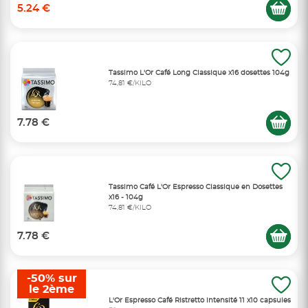
5.24 €
Tassimo L'Or Café Long Classique x16 dosettes 104g
74,81 €/KILO
7.78 €
Tassimo Café L'Or Espresso Classique en Dosettes
x16 - 104g
74,81 €/KILO
7.78 €
-50% sur
le 2ème
L'Or Espresso Café Ristretto intensité 11 x10 capsules