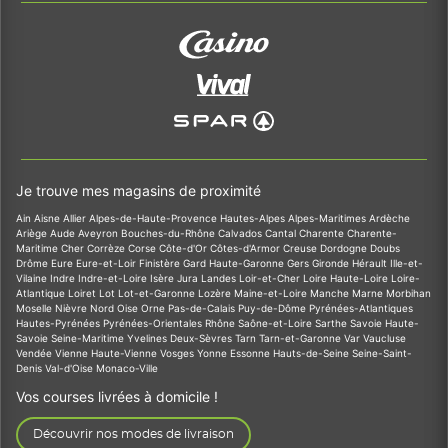
Je trouve mes magasins de proximité
Ain
Aisne
Allier
Alpes-de-Haute-Provence
Hautes-Alpes
Alpes-Maritimes
Ardèche
Ariège
Aude
Aveyron
Bouches-du-Rhône
Calvados
Cantal
Charente
Charente-
Maritime
Cher
Corrèze
Corse
Côte-d'Or
Côtes-d'Armor
Creuse
Dordogne
Doubs
Drôme
Eure
Eure-et-Loir
Finistère
Gard
Haute-Garonne
Gers
Gironde
Hérault
Ille-et-
Vilaine
Indre
Indre-et-Loire
Isère
Jura
Landes
Loir-et-Cher
Loire
Haute-Loire
Loire-
Atlantique
Loiret
Lot
Lot-et-Garonne
Lozère
Maine-et-Loire
Manche
Marne
Morbihan
Moselle
Nièvre
Nord
Oise
Orne
Pas-de-Calais
Puy-de-Dôme
Pyrénées-Atlantiques
Hautes-Pyrénées
Pyrénées-Orientales
Rhône
Saône-et-Loire
Sarthe
Savoie
Haute-
Savoie
Seine-Maritime
Yvelines
Deux-Sèvres
Tarn
Tarn-et-Garonne
Var
Vaucluse
Vendée
Vienne
Haute-Vienne
Vosges
Yonne
Essonne
Hauts-de-Seine
Seine-Saint-
Denis
Val-d'Oise
Monaco-Ville
Vos courses livrées à domicile !
Découvrir nos modes de livraison