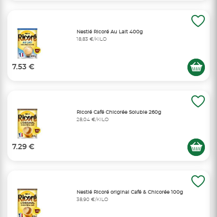
Nestlé Ricoré Au Lait 400g
18,83 €/KILO
7.53 €
Ricoré Café Chicorée Soluble 260g
28,04 €/KILO
7.29 €
Nestlé Ricoré original Café & Chicorée 100g
38,90 €/KILO