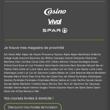
Je trouve mes magasins de proximité
Ain
Aisne
Allier
Alpes-de-Haute-Provence
Hautes-Alpes
Alpes-Maritimes
Ardèche
Ariège
Aude
Aveyron
Bouches-du-Rhône
Calvados
Cantal
Charente
Charente-
Maritime
Cher
Corrèze
Corse
Côte-d'Or
Côtes-d'Armor
Creuse
Dordogne
Doubs
Drôme
Eure
Eure-et-Loir
Finistère
Gard
Haute-Garonne
Gers
Gironde
Hérault
Ille-et-
Vilaine
Indre
Indre-et-Loire
Isère
Jura
Landes
Loir-et-Cher
Loire
Haute-Loire
Loire-
Atlantique
Loiret
Lot
Lot-et-Garonne
Lozère
Maine-et-Loire
Manche
Marne
Morbihan
Moselle
Nièvre
Nord
Oise
Orne
Pas-de-Calais
Puy-de-Dôme
Pyrénées-Atlantiques
Hautes-Pyrénées
Pyrénées-Orientales
Rhône
Saône-et-Loire
Sarthe
Savoie
Haute-
Savoie
Seine-Maritime
Yvelines
Deux-Sèvres
Tarn
Tarn-et-Garonne
Var
Vaucluse
Vendée
Vienne
Haute-Vienne
Vosges
Yonne
Essonne
Hauts-de-Seine
Seine-Saint-
Denis
Val-d'Oise
Monaco-Ville
Vos courses livrées à domicile !
Découvrir nos modes de livraison