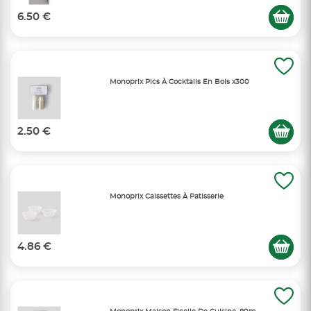
6.50 €
Monoprix Pics À Cocktails En Bois x300
2.50 €
Monoprix Caissettes À Patisserie
4.86 €