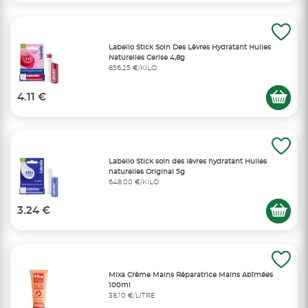
Labello Stick Soin Des Lèvres Hydratant Huiles
Naturelles Cerise 4,8g
856,25 €/KILO
4.11 €
Labello Stick soin des lèvres hydratant Huiles
naturelles Original 5g
648,00 €/KILO
3.24 €
Mixa Crème Mains Réparatrice Mains Abîmées
100ml
38,10 €/LITRE