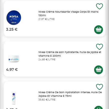
Nivea Crème Nourissante Visage Corps Et Mains
150ml
21,67 €/LITRE
3.25 €
Nivea Crème de soin hydratante, huile de jojoba et
vitamine E 200ml
24,85 €/LITRE
4.97 €
Nivea Crème De Soin Hydratation Intense, Huile De
Jojoba Et Vitamine E 75ml
35,60 €/LITRE