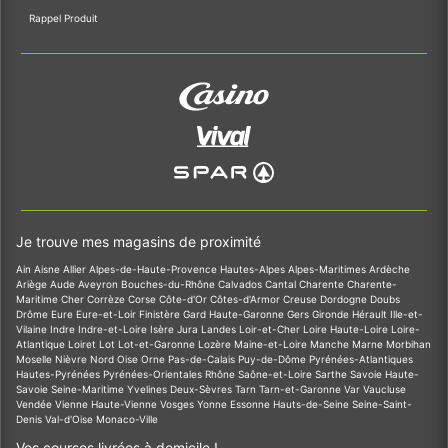
Rappel Produit
Je trouve mes magasins de proximité
Ain
Aisne
Allier
Alpes-de-Haute-Provence
Hautes-Alpes
Alpes-Maritimes
Ardèche
Ariège
Aude
Aveyron
Bouches-du-Rhône
Calvados
Cantal
Charente
Charente-
Maritime
Cher
Corrèze
Corse
Côte-d'Or
Côtes-d'Armor
Creuse
Dordogne
Doubs
Drôme
Eure
Eure-et-Loir
Finistère
Gard
Haute-Garonne
Gers
Gironde
Hérault
Ille-et-
Vilaine
Indre
Indre-et-Loire
Isère
Jura
Landes
Loir-et-Cher
Loire
Haute-Loire
Loire-
Atlantique
Loiret
Lot
Lot-et-Garonne
Lozère
Maine-et-Loire
Manche
Marne
Morbihan
Moselle
Nièvre
Nord
Oise
Orne
Pas-de-Calais
Puy-de-Dôme
Pyrénées-Atlantiques
Hautes-Pyrénées
Pyrénées-Orientales
Rhône
Saône-et-Loire
Sarthe
Savoie
Haute-
Savoie
Seine-Maritime
Yvelines
Deux-Sèvres
Tarn
Tarn-et-Garonne
Var
Vaucluse
Vendée
Vienne
Haute-Vienne
Vosges
Yonne
Essonne
Hauts-de-Seine
Seine-Saint-
Denis
Val-d'Oise
Monaco-Ville
Vos courses livrées à domicile !