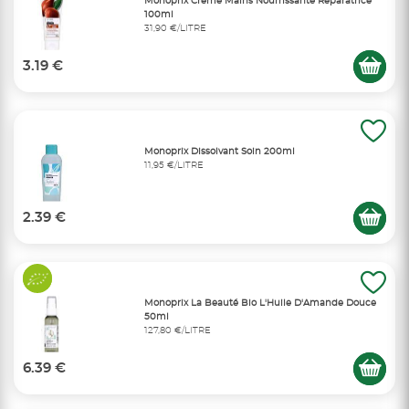
Monoprix Crème Mains Nourrissante Réparatrice
100ml
31,90 €/LITRE
3.19 €
Monoprix Dissolvant Soin 200ml
11,95 €/LITRE
2.39 €
Monoprix La Beauté Bio L'Huile D'Amande Douce
50ml
127,80 €/LITRE
6.39 €