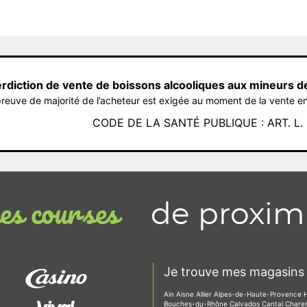
erdiction de vente de boissons alcooliques aux mineurs d
reuve de majorité de l’acheteur est exigée au moment de la vente en
CODE DE LA SANTÉ PUBLIQUE : ART. L. 3
de proxim
s courses
Je trouve mes magasins 
Ain
Aisne
Allier
Alpes-de-Haute-Provence
Bouches-du-Rhône
Calvados
Cantal
Chare