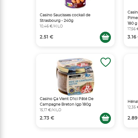
Casin
Casino Saucisses cockail de
Pimen
Strasbourg - 240g
180 g
10,46 €/KILO
17,56
2.51 €
3.16
Casino Ça Vient D'Ici Pâté De
Héna
Campagne Breton Igp 180g
12,35
15,17 €/KILO
2.73 €
2.89