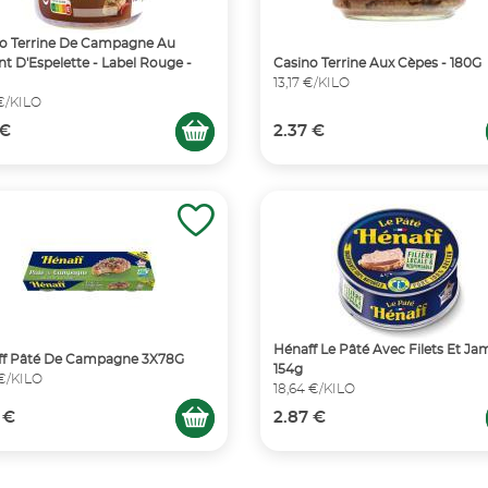
o Terrine De Campagne Au
t D'Espelette - Label Rouge -
Casino Terrine Aux Cèpes - 180G
13,17 €/KILO
 €/KILO
 €
2.37 €
Hénaff Le Pâté Avec Filets Et J
ff Pâté De Campagne 3X78G
154g
 €/KILO
18,64 €/KILO
 €
2.87 €