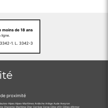
e moins de 18 ans
 ligne.
342-1. L. 3342-3
ité
de proximité
Hautes-Alpes
Alpes-Maritimes
Ardèche
Ariège
Aude
Aveyron
nte
Charente-Maritime
Cher
Corrèze
Corse
Côte-d'Or
Côtes-d'Armor