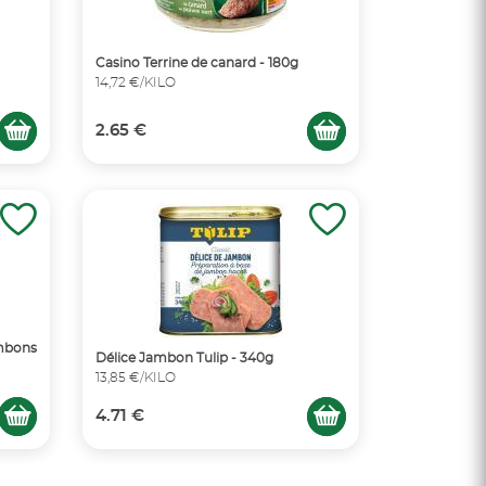
Casino Terrine de canard - 180g
14,72 €/KILO
2.65 €
ambons
Délice Jambon Tulip - 340g
13,85 €/KILO
4.71 €