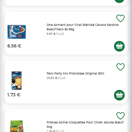
One Aliment pour Chat Stérilisé Canard Sardine
Boeuf Pack 8x 85g
9,65 €/KILO
6.56 €
Felix Party Mix Friandises Original 60G
28,83 €/KILO
1.73 €
Friskies Active Croquettes Pour Chien Adulte Bœuf
3kg
2,99 €/KILO