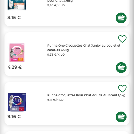
pour Chat 4x85g
9,26 €/KILO
3.15 €
Purina One Croquettes Chat Junior au poulet et
céréales 450g
9,53 €/KILO
4.29 €
Purina Croquettes Pour Chat Adulte Au Bœuf 1,5kg
6,11 €/KILO
9.16 €