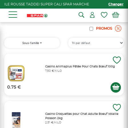
ILE ROUSSE TADDEI SUPER CALI SPAR MARCHE
Changer
PROMOS
Sous-famille
Casino Animaplus Pâtée Pour Chats Bœuf 100g
7,50 €/KILO
0.75 €
Casino Croquettes pour Chat Adulte Boeuf Volaille
Poisson 2kg
2,51 €/KILO