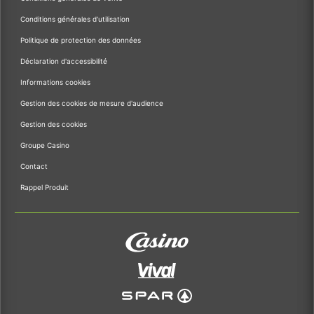
Conditions générales d'utilisation
Politique de protection des données
Déclaration d'accessibilité
Informations cookies
Gestion des cookies de mesure d'audience
Gestion des cookies
Groupe Casino
Contact
Rappel Produit