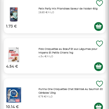
Felix Party Mix Friandises Saveur de l'océan 60g
28,83 €/KILO
1.73 €
Fido Croquettes au Bœuf Et aux Légumes pour
Moyens Et Petits Chiens 1kg
4,54 €/KILO
4.54 €
Purina One Croquettes Chat Stérilisé Au Saumon Et
Céréales 1,5kg
6,76 €/KILO
10.14 €