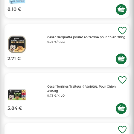
8.10 €
Cesar Barquette poulet en terrine pour chien 300g
9,03 €/KILO
2.71 €
Cesar Terrines Traiteur 4 Variétés, Pour Chien
4x150g
9,73 €/KILO
5.84 €