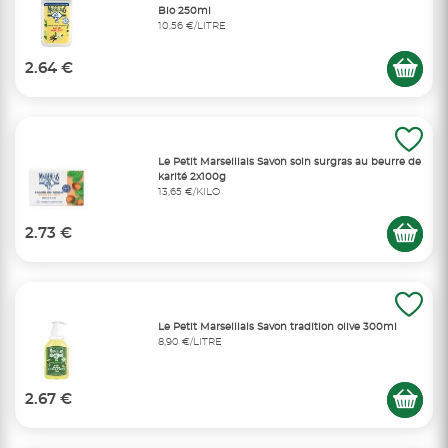
Bio 250ml
10,56 €/LITRE
2.64 €
Le Petit Marseillais Savon soin surgras au beurre de
karité 2x100g
13,65 €/KILO
2.73 €
Le Petit Marseillais Savon tradition olive 300ml
8,90 €/LITRE
2.67 €