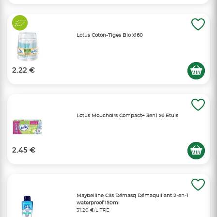
Lotus Coton-Tiges Bio x160
2.22 €
Lotus Mouchoirs Compact+ 3en1 x6 Etuis
2.45 €
Maybelline Cils Démasq Démaquillant 2-en-1
waterproof 150ml
31,20 €/LITRE