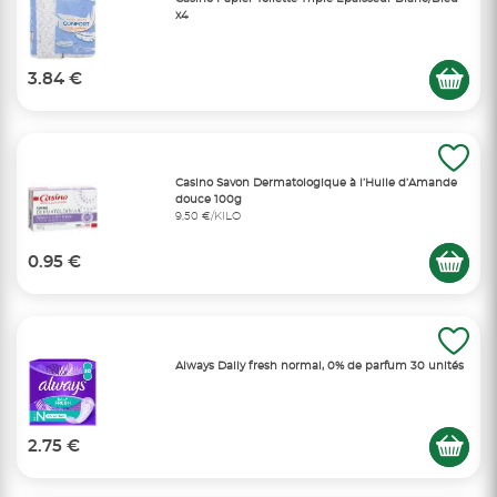
x4
3.84 €
Casino Savon Dermatologique à l’Huile d’Amande
douce 100g
9,50 €/KILO
0.95 €
Always Daily fresh normal, 0% de parfum 30 unités
2.75 €