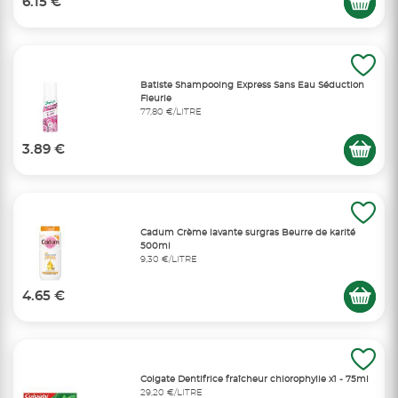
6.15 €
Batiste Shampooing Express Sans Eau Séduction
Fleurie
77,80 €/LITRE
3.89 €
Cadum Crème lavante surgras Beurre de karité
500ml
9,30 €/LITRE
4.65 €
Colgate Dentifrice fraîcheur chlorophylle x1 - 75ml
29,20 €/LITRE