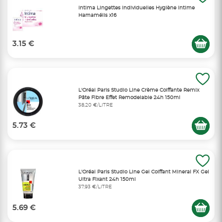
Intima Lingettes Individuelles Hygiène Intime
Hamamélis x16
3.15 €
L'Oréal Paris Studio Line Crème Coiffante Remix
Pâte Fibre Effet Remodelable 24h 150ml
38,20 €/LITRE
5.73 €
L'Oréal Paris Studio Line Gel Coiffant Mineral FX Gel
Ultra Fixant 24h 150ml
37,93 €/LITRE
5.69 €