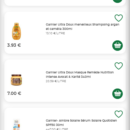
Garnier Ultra Doux merveilleux Shampoing argan
et camélia 300ml
13,10 €/LITRE
3.93 €
Garnier Ultra Doux Masque Remède Nutrition
Intense Avocat & Karité 340ml
20,59 €/LITRE
7.00 €
Garnier- Ambre Solaire Sérum Solaire Quotidien
SPF50 30ml
447,00 €/LITRE