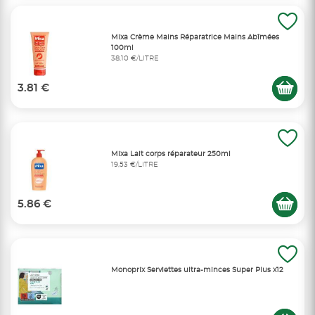
Mixa Crème Mains Réparatrice Mains Abîmées
100ml
38,10 €/LITRE
3.81 €
Mixa Lait corps réparateur 250ml
19,53 €/LITRE
5.86 €
Monoprix Serviettes ultra-minces Super Plus x12