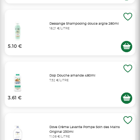
Dessange Shampooing douce argile 280ml
18,21 €/LITRE
5.10 €
Dop Douche amande 480ml
7,52 €/LITRE
3.61 €
Dove Crème Lavante Pompe Soin des Mains
Original 250ml
11,08 €/LITRE