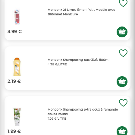
Monoprix 21 Limes Émeri Petit Modèle Avec
Bâtonnet Manicure
3.99 €
Monoprix Shampooing Aux Œufs 500ml
4,38 €/LITRE
2.19 €
Monoprix Shampooing extra doux à l'amande
douce 250ml
7,96 €/LITRE
1.99 €