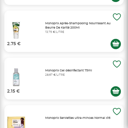
Monoprix Après-Shampooing Nourrissant Au
Beurre De Karité 200Ml
13,75 €/LITRE
2.75 €
Monoprix Gel désinfectant 75ml
28,67 €/LITRE
2.15 €
Monoprix Serviettes ultra-minces Normal x16