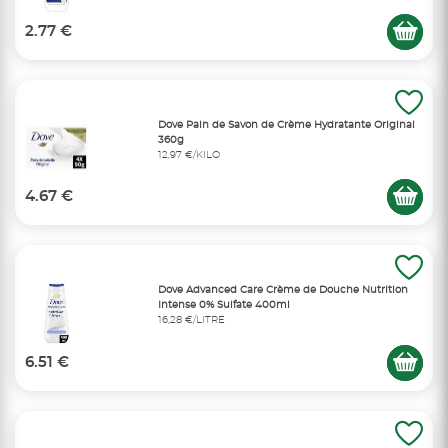
2.77 €
Dove Pain de Savon de Crème Hydratante Original
360g
12,97 €/KILO
4.67 €
Dove Advanced Care Crème de Douche Nutrition
Intense 0% Sulfate 400ml
16,28 €/LITRE
6.51 €