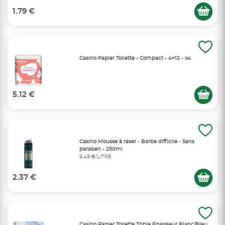
1.79 €
Casino Papier Toilette - Compact - 4=12 - x4
5.12 €
Casino Mousse à raser - Barbe difficile - Sans
paraben - 250ml
9,48 €/LITRE
2.37 €
Casino Papier Toilette Triple Epaisseur Blanc/Bleu