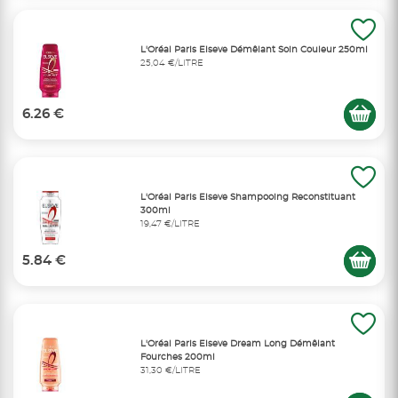
L'Oréal Paris Elseve Démêlant Soin Couleur 250ml
25,04 €/LITRE
6.26 €
L'Oréal Paris Elseve Shampooing Reconstituant
300ml
19,47 €/LITRE
5.84 €
L'Oréal Paris Elseve Dream Long Démêlant
Fourches 200ml
31,30 €/LITRE