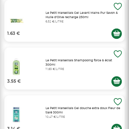
Le Petit Marseillais Gel Lavant Mains Pur Savon &
Huile d'Olive recharge 250ml
6,52 €/LITRE
1.63 €
Le Petit Marseillais Shampooing force & éclat
300ml
11,83 €/LITRE
3.55 €
Le Petit Marseillais Gel douche extra doux Fleur de
tiaré 300ml
10,47 €/LITRE
3.14 €