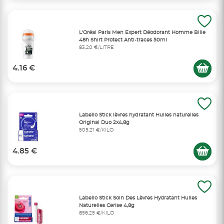
L'Oréal Paris Men Expert Déodorant Homme Bille
48h Shirt Protect Anti-traces 50ml
83,20 €/LITRE
4.16 €
Labello Stick lèvres hydratant Huiles naturelles
Original Duo 2x4,8g
505,21 €/KILO
4.85 €
Labello Stick Soin Des Lèvres Hydratant Huiles
Naturelles Cerise 4,8g
856,25 €/KILO