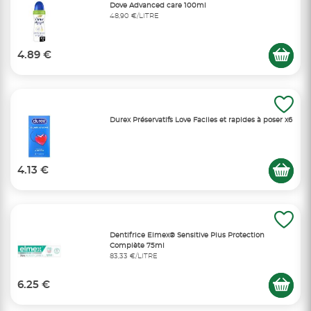
Dove Advanced care 100ml
48,90 €/LITRE
4.89 €
Durex Préservatifs Love Faciles et rapides à poser x6
4.13 €
Dentifrice Elmex® Sensitive Plus Protection
Complète 75ml
83,33 €/LITRE
6.25 €