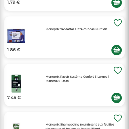
1.79 €
Monoprix Serviettes Ultra-minces Nuit x10
1.86 €
Monoprix Rasoir Système Confort 3 Lames 1
Manche 2 Têtes
7.45 €
Monoprix Shampooing nourrissant aux feuilles
d'avocatier et beurre de karité 250ml