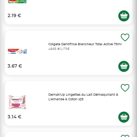
2.19 €
Colgate Dentifrice Blancheur Total Active 75ml
48,93 €/LITRE
3.67 €
Demak'Up Lingettes Au Lait Démaquillant À
L'Amande & Coton x25
3.14 €