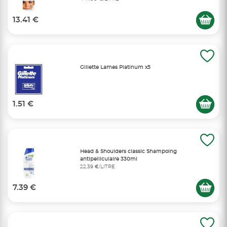
13.41 €
Gillette Lames Platinum x5
1.51 €
Head & Shoulders classic Shampoing
antipelliculaire 330ml
22,39 €/LITRE
7.39 €