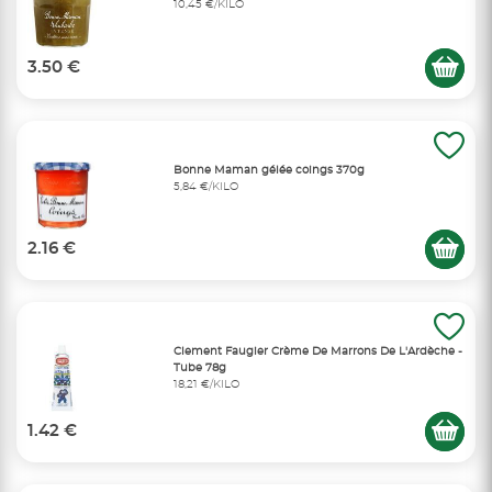
10,45 €/KILO
3.50 €
Bonne Maman gélée coings 370g
5,84 €/KILO
2.16 €
Clement Faugier Crème De Marrons De L'Ardèche -
Tube 78g
18,21 €/KILO
1.42 €