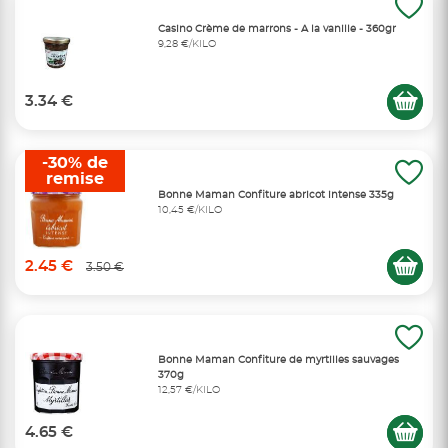
Casino Crème de marrons - A la vanille - 360gr
9,28 €/KILO
3.34 €
-30% de
remise
Bonne Maman Confiture abricot intense 335g
10,45 €/KILO
2.45 €
3.50 €
Bonne Maman Confiture de myrtilles sauvages
370g
12,57 €/KILO
4.65 €