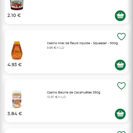
2.10 €
Casino Miel de fleurs liquide - Squeezer - 500g
9,86 €/KILO
4.93 €
Casino Beurre de Cacahuètes 350g
10,97 €/KILO
3.84 €