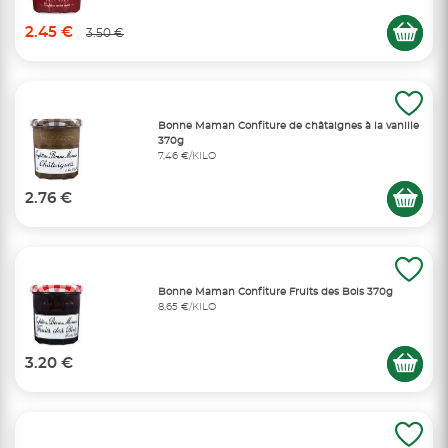
2.45 €
3.50 €
Bonne Maman Confiture de châtaignes à la vanille
370g
7,46 €/KILO
2.76 €
Bonne Maman Confiture Fruits des Bois 370g
8,65 €/KILO
3.20 €