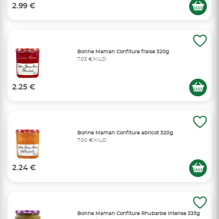
2.99 €
Bonne Maman Confiture fraise 320g
7,03 €/KILO
2.25 €
Bonne Maman Confiture abricot 320g
7,00 €/KILO
2.24 €
Bonne Maman Confiture Rhubarbe Intense 335g