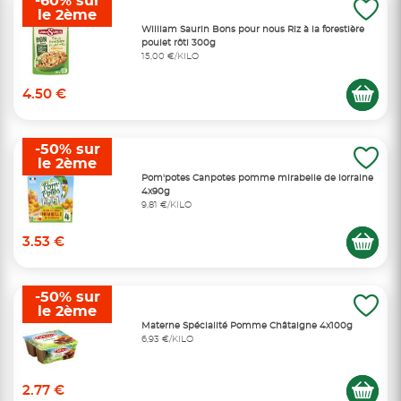
-60% sur
le 2ème
William Saurin Bons pour nous Riz à la forestière
poulet rôti 300g
15,00 €/KILO
4.50 €
-50% sur
le 2ème
Pom'potes Canpotes pomme mirabelle de lorraine
4x90g
9,81 €/KILO
3.53 €
-50% sur
le 2ème
Materne Spécialité Pomme Châtaigne 4x100g
6,93 €/KILO
2.77 €