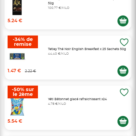
52g
100,77 €/KILO
5.24 €
-34% de
remise
Tetley Thé Noir English Breakfast x 25 Sachets 50g
44,40 €/KILO
1.47 €
2.22 €
-50% sur
le 2ème
Yéti Bâtonnet glacé rafraichissant x24
4,78 €/KILO
5.54 €