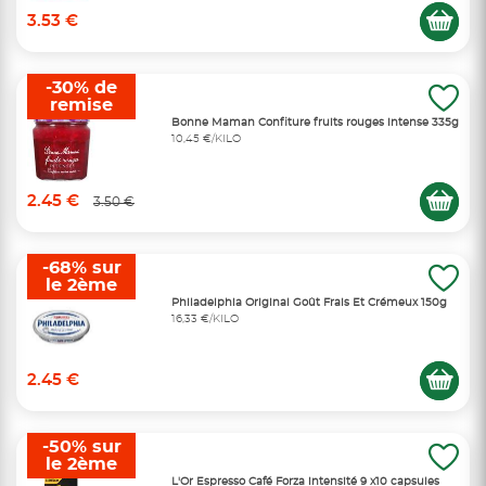
3.53 €
-30% de
remise
Bonne Maman Confiture fruits rouges intense 335g
10,45 €/KILO
2.45 €
3.50 €
-68% sur
le 2ème
Philadelphia Original Goût Frais Et Crémeux 150g
16,33 €/KILO
2.45 €
-50% sur
le 2ème
L'Or Espresso Café Forza intensité 9 x10 capsules