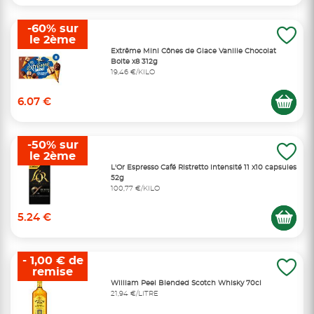
-60% sur
le 2ème
Extrême Mini Cônes de Glace Vanille Chocolat
Boite x8 312g
19,46 €/KILO
6.07 €
-50% sur
le 2ème
L'Or Espresso Café Ristretto intensité 11 x10 capsules
52g
100,77 €/KILO
5.24 €
- 1,00 € de
remise
William Peel Blended Scotch Whisky 70cl
21,94 €/LITRE