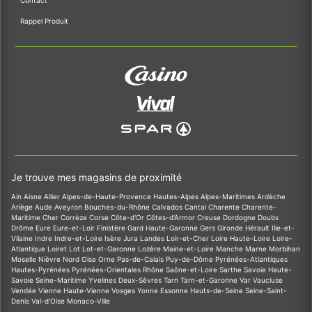
Contact
Rappel Produit
Je trouve mes magasins de proximité
Ain
Aisne
Allier
Alpes-de-Haute-Provence
Hautes-Alpes
Alpes-Maritimes
Ardèche
Ariège
Aude
Aveyron
Bouches-du-Rhône
Calvados
Cantal
Charente
Charente-
Maritime
Cher
Corrèze
Corse
Côte-d'Or
Côtes-d'Armor
Creuse
Dordogne
Doubs
Drôme
Eure
Eure-et-Loir
Finistère
Gard
Haute-Garonne
Gers
Gironde
Hérault
Ille-et-
Vilaine
Indre
Indre-et-Loire
Isère
Jura
Landes
Loir-et-Cher
Loire
Haute-Loire
Loire-
Atlantique
Loiret
Lot
Lot-et-Garonne
Lozère
Maine-et-Loire
Manche
Marne
Morbihan
Moselle
Nièvre
Nord
Oise
Orne
Pas-de-Calais
Puy-de-Dôme
Pyrénées-Atlantiques
Hautes-Pyrénées
Pyrénées-Orientales
Rhône
Saône-et-Loire
Sarthe
Savoie
Haute-
Savoie
Seine-Maritime
Yvelines
Deux-Sèvres
Tarn
Tarn-et-Garonne
Var
Vaucluse
Vendée
Vienne
Haute-Vienne
Vosges
Yonne
Essonne
Hauts-de-Seine
Seine-Saint-
Denis
Val-d'Oise
Monaco-Ville