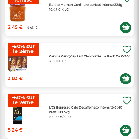
remise
Bonne Maman Confiture abricot intense 335g
10,45 €/KILO
2.45 €
3.50 €
-50% sur
le 2ème
Candia Candy'up Lait Chocolatée Le Pack De 6x20cl
3,19 €/LITRE
3.83 €
-50% sur
le 2ème
L'Or Espresso Café Decaffeinato intensité 6 x10
capsules 52g
100,77 €/KILO
5.24 €