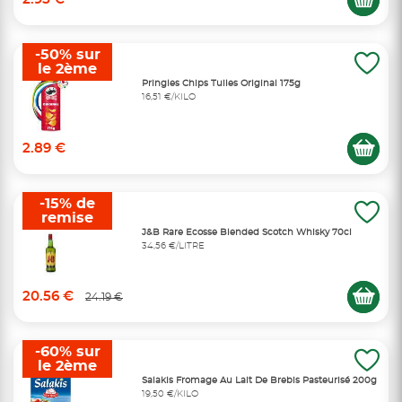
-50% sur
le 2ème
Pringles Chips Tuiles Original 175g
16,51 €/KILO
2.89 €
-15% de
remise
J&B Rare Ecosse Blended Scotch Whisky 70cl
34,56 €/LITRE
20.56 €
24.19 €
-60% sur
le 2ème
Salakis Fromage Au Lait De Brebis Pasteurisé 200g
19,50 €/KILO