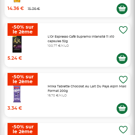
14.36 €
15.36 €
-50% sur
le 2ème
L'Or Espresso Café Supremo intensité 11 x10
capsules 52g
100,77 €/KILO
5.24 €
-50% sur
le 2ème
Milka Tablette Chocolat Au Lait Du Pays Alpin Maxi
Format 200g
16,70 €/KILO
3.34 €
-50% sur
le 2ème