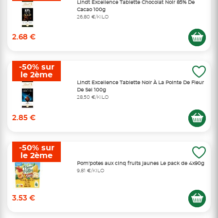
Lindt Excellence Tablette Chocolat Noir 85% De
Cacao 100g
26,80 €/KILO
2.68 €
-50% sur
le 2ème
Lindt Excellence Tablette Noir À La Pointe De Fleur
De Sel 100g
28,50 €/KILO
2.85 €
-50% sur
le 2ème
Pom'potes aux cinq fruits jaunes Le pack de 4x90g
9,81 €/KILO
3.53 €