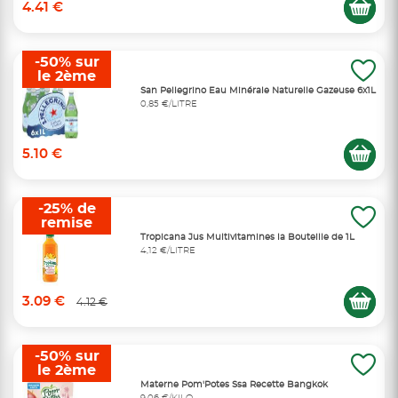
4.41 €
-50% sur
le 2ème
San Pellegrino Eau Minérale Naturelle Gazeuse 6x1L
0,85 €/LITRE
5.10 €
-25% de
remise
Tropicana Jus Multivitamines la Bouteille de 1L
4,12 €/LITRE
3.09 €
4.12 €
-50% sur
le 2ème
Materne Pom'Potes Ssa Recette Bangkok
9,06 €/KILO