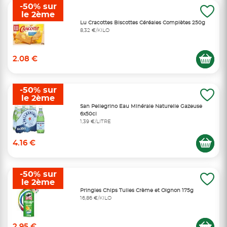
-50% sur
le 2ème
Lu Cracottes Biscottes Céréales Complètes 250g
8,32 €/KILO
2.08 €
-50% sur
le 2ème
San Pellegrino Eau Minérale Naturelle Gazeuse
6x50cl
1,39 €/LITRE
4.16 €
-50% sur
le 2ème
Pringles Chips Tuiles Crème et Oignon 175g
16,86 €/KILO
2.95 €