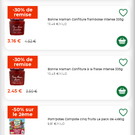
-30% de
remise
Bonne Maman Confiture framboise intense 335g
13,49 €/KILO
3.16 €
4.52 €
-30% de
remise
Bonne Maman Confiture à la fraise intense 335g
10,45 €/KILO
2.45 €
3.50 €
-50% sur
le 2ème
Pom'potes Compote cinq fruits Le pack de 4x90g
9,81 €/KILO