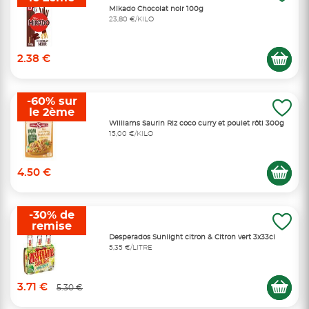
Mikado Chocolat noir 100g
23,80 €/KILO
2.38 €
-60% sur
le 2ème
Williams Saurin Riz coco curry et poulet rôti 300g
15,00 €/KILO
4.50 €
-30% de
remise
Desperados Sunlight citron & Citron vert 3x33cl
5,35 €/LITRE
3.71 €
5.30 €