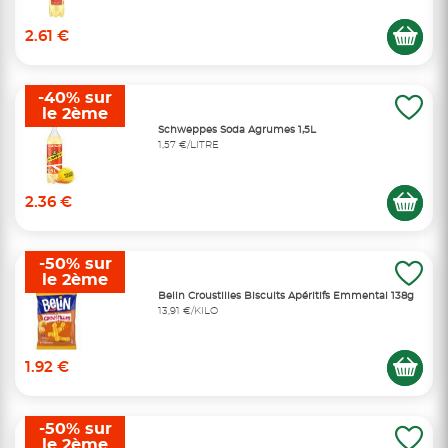
2.61 €
-40% sur
le 2ème
Schweppes Soda Agrumes 1,5L
1,57 €/LITRE
2.36 €
-50% sur
le 2ème
Belin Croustilles Biscuits Apéritifs Emmental 138g
13,91 €/KILO
1.92 €
-50% sur
le 2ème