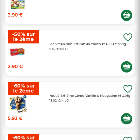
3.90 €
-50% sur
le 2ème
Mc Vitie's Biscuits Sablés Chocolat au Lait 300g
9,67 €/KILO
2.90 €
-60% sur
le 2ème
Nestlé Extrême Cônes Vanille & Nougatine x6 426g
13,92 €/KILO
5.93 €
-60% sur