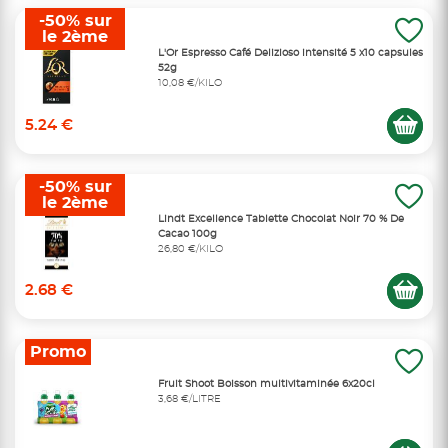
-50% sur
le 2ème
L'Or Espresso Café Delizioso intensité 5 x10 capsules
52g
10,08 €/KILO
5.24 €
-50% sur
le 2ème
Lindt Excellence Tablette Chocolat Noir 70 % De
Cacao 100g
26,80 €/KILO
2.68 €
Promo
Fruit Shoot Boisson multivitaminée 6x20cl
3,68 €/LITRE