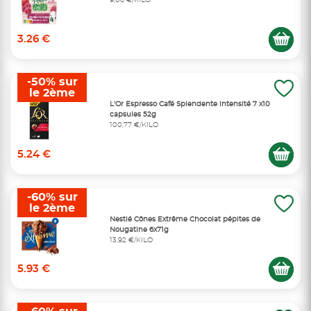
3.26 €
-50% sur
le 2ème
L'Or Espresso Café Splendente intensité 7 x10
capsules 52g
100,77 €/KILO
5.24 €
-60% sur
le 2ème
Nestlé Cônes Extrême Chocolat pépites de
Nougatine 6x71g
13,92 €/KILO
5.93 €