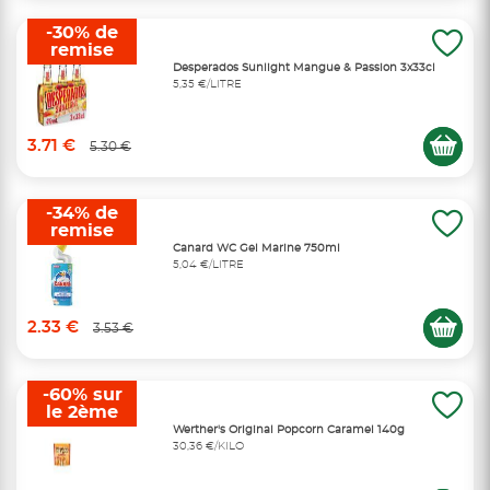
-30% de
remise
Desperados Sunlight Mangue & Passion 3x33cl
5,35 €/LITRE
3.71 €
5.30 €
-34% de
remise
Canard WC Gel Marine 750ml
5,04 €/LITRE
2.33 €
3.53 €
-60% sur
le 2ème
Werther's Original Popcorn Caramel 140g
30,36 €/KILO