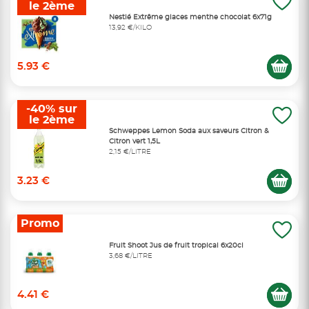
le 2ème
Nestlé Extrême glaces menthe chocolat 6x71g
13,92 €/KILO
5.93 €
-40% sur
le 2ème
Schweppes Lemon Soda aux saveurs Citron &
Citron vert 1,5L
2,15 €/LITRE
3.23 €
Promo
Fruit Shoot Jus de fruit tropical 6x20cl
3,68 €/LITRE
4.41 €