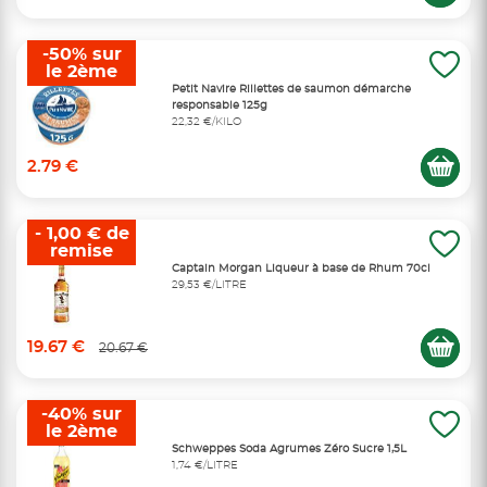
-50% sur
le 2ème
Petit Navire Rillettes de saumon démarche
responsable 125g
22,32 €/KILO
2.79 €
- 1,00 € de
remise
Captain Morgan Liqueur à base de Rhum 70cl
29,53 €/LITRE
19.67 €
20.67 €
-40% sur
le 2ème
Schweppes Soda Agrumes Zéro Sucre 1,5L
1,74 €/LITRE